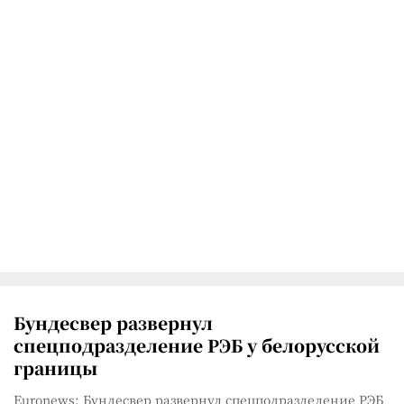
Бундесвер развернул
спецподразделение РЭБ у белорусской
границы
Euronews: Бундесвер развернул спецподразделение РЭБ