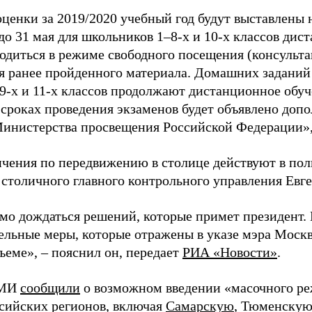
ценки за 2019/2020 учебный год будут выставлены 
 до 31 мая для школьников 1–8-х и 10-х классов ди
водиться в режиме свободного посещения (консульт
я ранее пройденного материала. Домашних заданий 
9-х и 11-х классов продолжают дистанционное обуч
 сроках проведения экзаменов будет объявлено доп
инистерства просвещения Российской Федерации», 
ичения по передвижению в столице действуют в по
 столичного главного контрольного управления Евг
мо дождаться решений, которые примет президент. 
ельные меры, которые отражены в указе мэра Моск
ъеме», – пояснил он, передает
РИА «Новости»
.
СМИ
сообщили
о возможном введении «масочного ре
ссийских регионов, включая
Самарскую
, Тюменскую