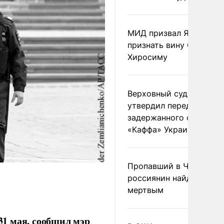
МИД призвал Японию
признать вину США за
Хиросиму
Верховный суд Швеции
утвердил передачу
задержанного сухогруз
«Каффа» Украине
Пропавший в Черногор
россиянин найден
мертвым
1 мая, сообщил мэр