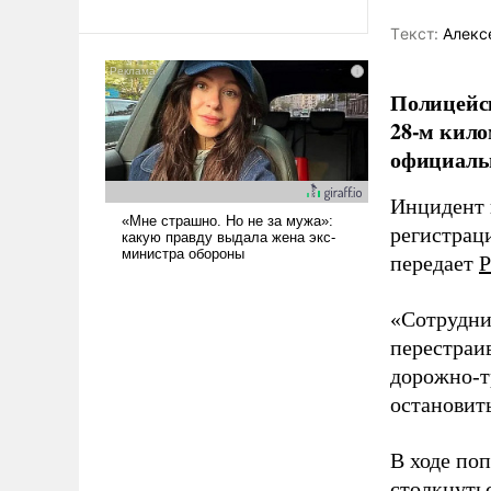
революционных изменений.
То, что несколько лет назад
Tекст:
Алекс
было образом для
псевдонаучной фантастики,
Полицейск
стало всерьез обсуждаемой
идеей.
28-м кило
официаль
Инцидент 
регистрац
передает
Р
«Сотрудни
перестраив
дорожно-т
остановить
В ходе по
столкнуть