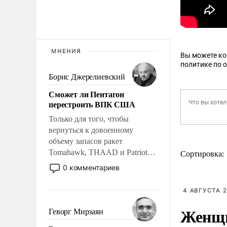
МНЕНИЯ
Вы можете к
политике по 
Борис Джерелиевский
Сможет ли Пентагон
перестроить ВПК США
Только для того, чтобы
вернуться к довоенному
объему запасов ракет
Tomahawk, THAAD и Patriot
Сортировка:
США потребуется более трех
0 комментариев
лет. Даже небольшая война с
Ираном опустошила
4 АВГУСТА 2
американские арсеналы.
Сложившаяся ситуация
Женщи
Геворг Мирзаян
означает многолетний период