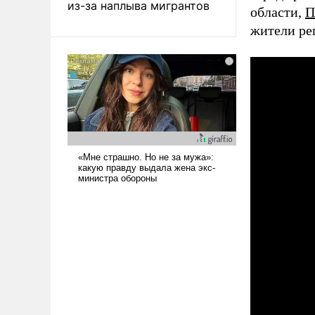
из-за наплыва мигрантов
области,
П
жители ре