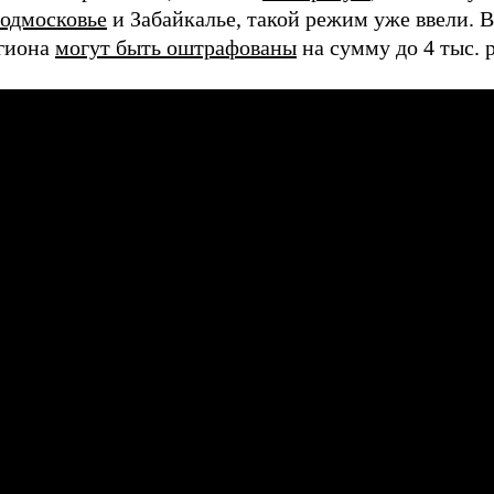
одмосковье
и Забайкалье, такой режим уже ввели. 
гиона
могут быть оштрафованы
на сумму до 4 тыс. 