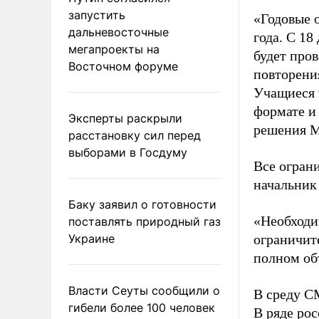
запустить
«Годовые о
дальневосточные
года. С 18
мегапроекты на
будет про
Восточном форуме
повторени
Учащиеся 
формате и
Эксперты раскрыли
решения М
расстановку сил перед
выборами в Госдуму
Все огран
начальник
Баку заявил о готовности
«Необходи
поставлять природный газ
Украине
ограничит
полном об
Власти Сеуты сообщили о
В среду 
гибели более 100 человек
В ряде ро