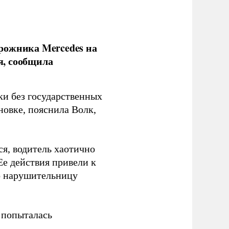
рожника Mercedes на
я, сообщила
ки без государственных
новке, пояснила Волк,
я, водитель хаотично
Ее действия привели к
о нарушительницу
 попыталась