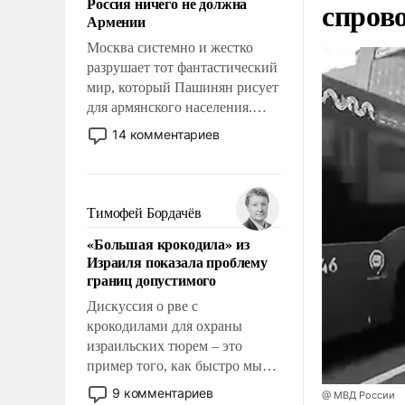
Россия ничего не должна
спров
уязвимости США, например,
Армении
перед Китаем.
Москва системно и жестко
разрушает тот фантастический
мир, который Пашинян рисует
для армянского населения.
Мир, где этому населению все
14 комментариев
должны просто по
определению, где его
политические прожекты будут
беспрекословно оплачиваться
Тимофей Бордачёв
за счет российских
«Большая крокодила» из
налогоплательщиков и где за
Израиля показала проблему
свои поступки не нужно
границ допустимого
отвечать.
Дискуссия о рве с
крокодилами для охраны
израильских тюрем – это
пример того, как быстро мы
двигаемся по пути
9 комментариев
@ МВД России