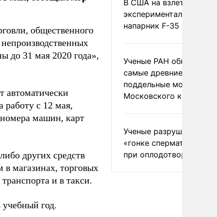
В США на взлете разби
экспериментальный др
напарник F-35
говли, общественного
х непроизводственных
ы до 31 мая 2020 года»,
Ученые РАН обнаружил
самые древние
поддельные монеты
ут автоматически
Московского княжеств
 работу с 12 мая,
 номера машин, карт
Ученые разрушили миф
«гонке сперматозоидов
при оплодотворении
 либо других средств
м в магазинах, торговых
транспорта и в такси.
 учебный год.