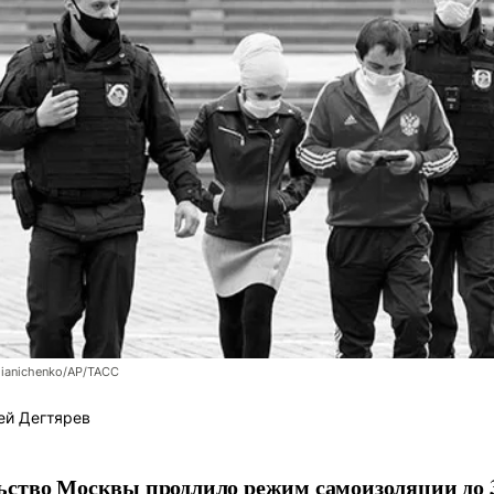
lianichenko/АР/ТАСС
ей Дегтярев
ство Москвы продлило режим самоизоляции до 3