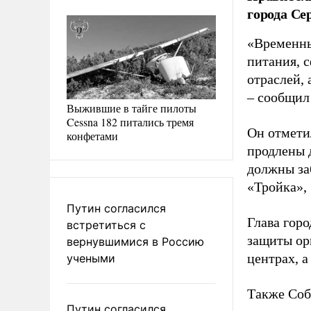
города Се
«Временны
питания, с
отраслей, 
– сообщил
Выжившие в тайге пилоты
Cessna 182 питались тремя
Он отмети
конфетами
продлены д
должны за
«Тройка»,
Путин согласился
Глава горо
встретиться с
защиты орг
вернувшимися в Россию
центрах, а
учеными
Также Соб
Путин согласился