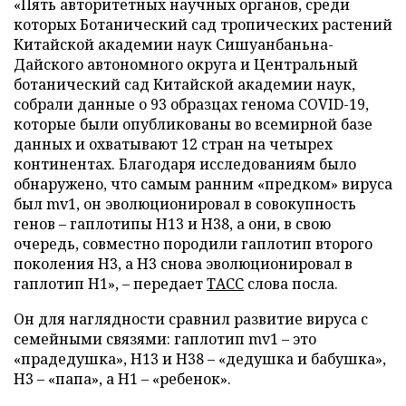
«Пять авторитетных научных органов, среди
которых Ботанический сад тропических растений
Китайской академии наук Сишуанбаньна-
Дайского автономного округа и Центральный
ботанический сад Китайской академии наук,
собрали данные о 93 образцах генома COVID-19,
которые были опубликованы во всемирной базе
данных и охватывают 12 стран на четырех
континентах. Благодаря исследованиям было
обнаружено, что самым ранним «предком» вируса
был mv1, он эволюционировал в совокупность
генов – гаплотипы Н13 и Н38, а они, в свою
очередь, совместно породили гаплотип второго
поколения Н3, а Н3 снова эволюционировал в
гаплотип Н1», – передает
ТАСС
слова посла.
Он для наглядности сравнил развитие вируса с
семейными связями: гаплотип mv1 – это
«прадедушка», Н13 и Н38 – «дедушка и бабушка»,
Н3 – «папа», а Н1 – «ребенок».