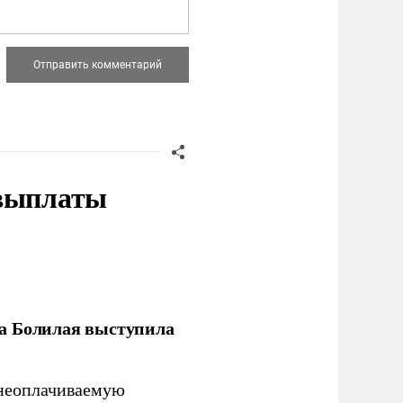
 выплаты
ла Болилая выступила
 неоплачиваемую