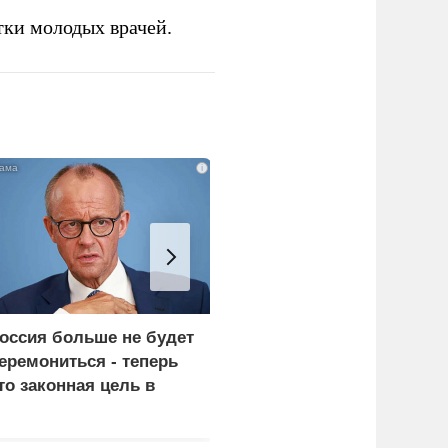
тки молодых врачей.
i
оссия больше не будет
В Японии бушует
еремониться - теперь
шпионский скандал:
то законная цель в
всплыли данные о
ермании
слежке за МИД РФ