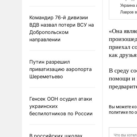
Командир 76-й дивизии
ВДВ назвал потери ВСУ на
«Она явля
Добропольском
произошед
направлении
приехал со
как друзья
Путин разрешил
приватизацию аэропорта
В среду со
Шереметьево
помощи и 
предварит
Генсек ООН осудил атаки
украинских
Вы можете к
политике по 
беспилотников по России
В российских школах