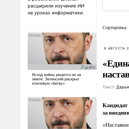
расширили изучение ИИ
на уроках информатики
Сортировка:
6 АВГУСТА 2
«Един
наста
Tекст:
Дарья
Кандидат 
за введен
«Наставни