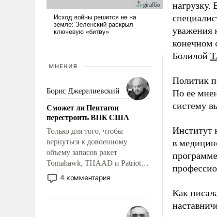
нагрузку. 
специалис
уважения к
конечном с
Болилой
Т
МНЕНИЯ
Политик п
Борис Джерелиевский
По ее мне
систему в
Сможет ли Пентагон
перестроить ВПК США
Институт 
Только для того, чтобы
вернуться к довоенному
в медицине
объему запасов ракет
программе
Tomahawk, THAAD и Patriot
профессио
США потребуется более трех
4 комментария
лет. Даже небольшая война с
Как писал
Ираном опустошила
наставнич
американские арсеналы.
Сложившаяся ситуация