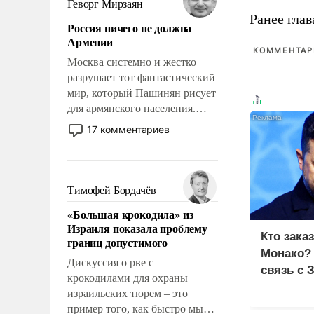
Геворг Мирзаян
означает многолетний период
Ранее глав
Россия ничего не должна
уязвимости США, например,
Армении
перед Китаем.
КОММЕНТАРИ
Москва системно и жестко
разрушает тот фантастический
мир, который Пашинян рисует
для армянского населения.
Мир, где политические
17 комментариев
прожекты будут безусловно
оплачиваться за счет
российских
налогоплательщиков и где
Тимофей Бордачёв
Еревану за свои поступки не
«Большая крокодила» из
нужно отвечать.
Израиля показала проблему
Кто зака
границ допустимого
Монако?
Дискуссия о рве с
связь с 
крокодилами для охраны
израильских тюрем – это
пример того, как быстро мы