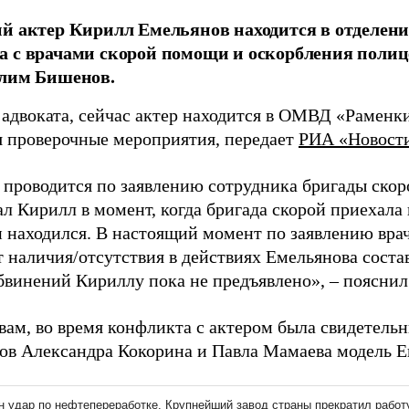
й актер Кирилл Емельянов находится в отделен
 с врачами скорой помощи и оскорбления полиц
Алим Бишенов.
 адвоката, сейчас актер находится в ОМВД «Раменк
я проверочные мероприятия, передает
РИА «Новост
 проводится по заявлению сотрудника бригады скор
л Кирилл в момент, когда бригада скорой приехала п
н находился. В настоящий момент по заявлению вра
т наличия/отсутствия в действиях Емельянова соста
бвинений Кириллу пока не предъявлено», – пояснил
вам, во время конфликта с актером была свидетельн
ов Александра Кокорина и Павла Мамаева модель Е