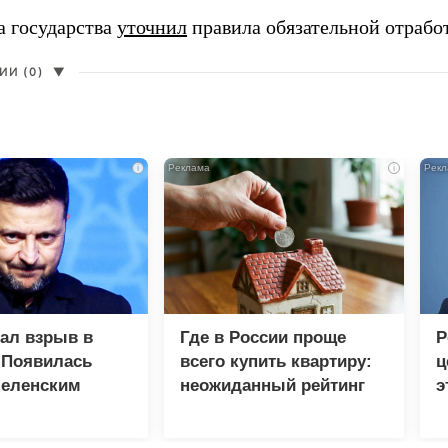
а государства
уточнил
правила обязательной отрабо
И (0)
▼
i
i
зал взрыв в
Где в России проще
Р
 Появилась
всего купить квартиру:
ц
Зеленским
неожиданный рейтинг
э
Г