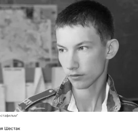
остафильм"
ия Шестак