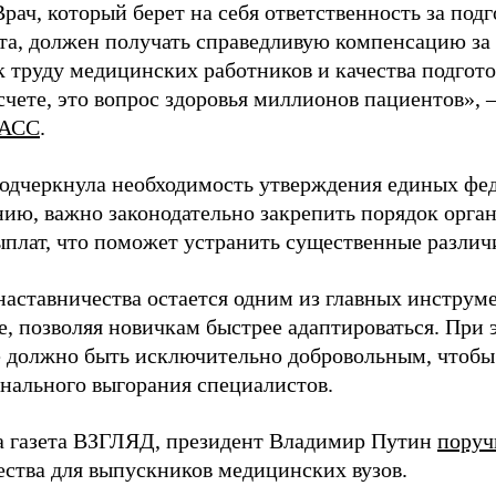
Врач, который берет на себя ответственность за под
та, должен получать справедливую компенсацию за э
 труду медицинских работников и качества подготов
чете, это вопрос здоровья миллионов пациентов», 
АСС
.
одчеркнула необходимость утверждения единых фед
нию, важно законодательно закрепить порядок орга
ыплат, что поможет устранить существенные различ
наставничества остается одним из главных инструм
, позволяя новичкам быстрее адаптироваться. При 
 должно быть исключительно добровольным, чтобы 
нального выгорания специалистов.
а газета ВЗГЛЯД, президент Владимир Путин
поруч
ества для выпускников медицинских вузов.