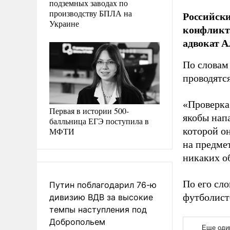
подземных заводах по
производству БПЛА на
Российски
Украине
конфликта
адвокат 
По словам
проводятс
«Проверка
Первая в истории 500-
якобы напа
балльница ЕГЭ поступила в
которой о
МФТИ
на предме
никаких о
По его сло
Путин поблагодарил 76-ю
футболист
дивизию ВДВ за высокие
темпы наступления под
Добропольем