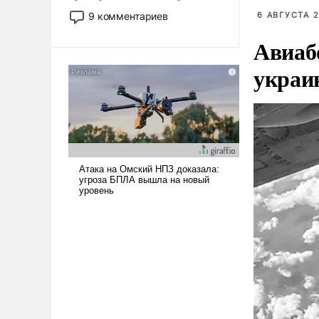
двигаемся по пути
9 комментариев
6 АВГУСТА 2
революционных изменений.
Авиаб
То, что несколько лет назад
было образом для
украи
псевдонаучной фантастики,
стало всерьез обсуждаемой
идеей.