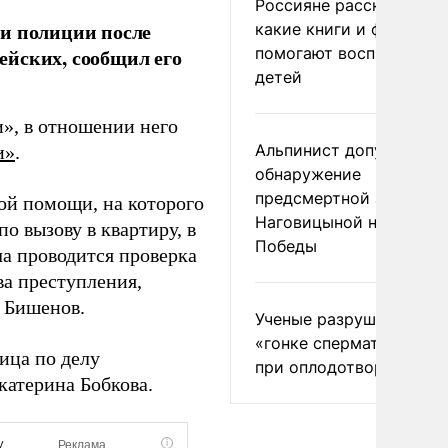
Россияне рассказали,
ии полиции после
какие книги и фильмы
помогают воспитывать
ейских, сообщил его
детей
и», в отношении него
Альпинист допустил
и»
.
обнаружение
предсмертной записки
ой помощи, на которого
Наговицыной на пике
о вызову в квартиру, в
Победы
ча проводится проверка
ва преступления,
 Бишенов.
Ученые разрушили миф
«гонке сперматозоидов
ица по делу
при оплодотворении
катерина Бобкова.