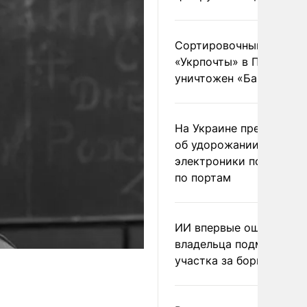
Сортировочный пункт
«Укрпочты» в Павлогра
уничтожен «Бандероль
На Украине предупреди
об удорожании китайс
электроники после уда
по портам
ИИ впервые оштрафова
владельца подмосковн
участка за борщевик