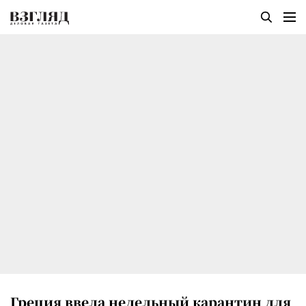
Греция ввела недельный карантин для