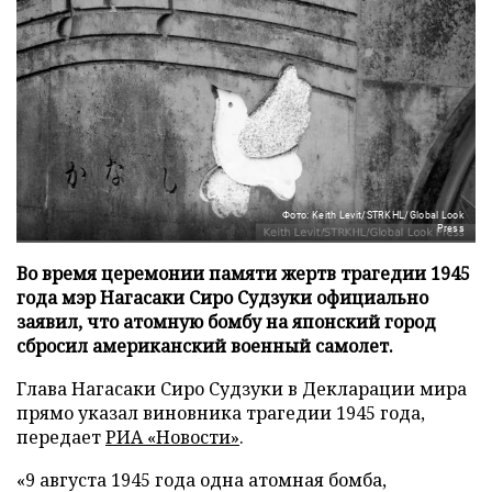
Фото: Keith Levit/STRKHL/Global Look
Press
Во время церемонии памяти жертв трагедии 1945
года мэр Нагасаки Сиро Судзуки официально
заявил, что атомную бомбу на японский город
сбросил американский военный самолет.
Глава Нагасаки Сиро Судзуки в Декларации мира
прямо указал виновника трагедии 1945 года,
передает
РИА «Новости»
.
«9 августа 1945 года одна атомная бомба,