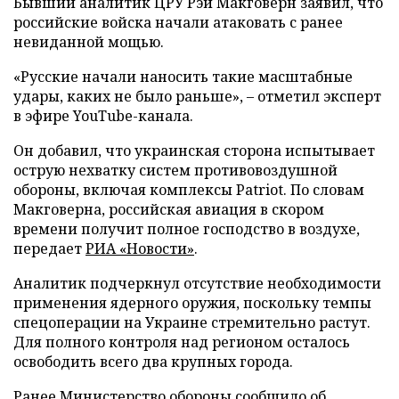
Бывший аналитик ЦРУ Рэй Макговерн заявил, что
российские войска начали атаковать с ранее
невиданной мощью.
«Русские начали наносить такие масштабные
удары, каких не было раньше», – отметил эксперт
в эфире YouTube-канала.
Он добавил, что украинская сторона испытывает
острую нехватку систем противовоздушной
обороны, включая комплексы Patriot. По словам
Макговерна, российская авиация в скором
времени получит полное господство в воздухе,
передает
РИА «Новости»
.
Аналитик подчеркнул отсутствие необходимости
применения ядерного оружия, поскольку темпы
спецоперации на Украине стремительно растут.
Для полного контроля над регионом осталось
освободить всего два крупных города.
Ранее Министерство обороны сообщило об