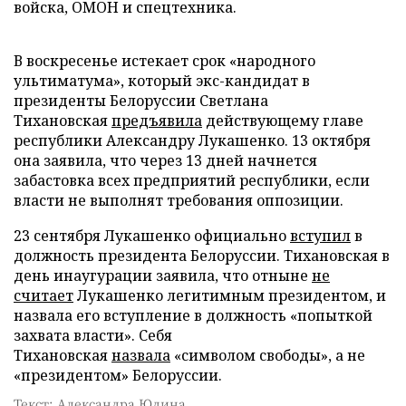
войска, ОМОН и спецтехника.
В воскресенье истекает срок «народного
ультиматума», который экс-кандидат в
президенты Белоруссии Светлана
Тихановская
предъявила
действующему главе
республики Александру Лукашенко. 13 октября
она заявила, что через 13 дней начнется
забастовка всех предприятий республики, если
власти не выполнят требования оппозиции.
23 сентября Лукашенко официально
вступил
в
должность президента Белоруссии. Тихановская в
день инаугурации заявила, что отныне
не
считает
Лукашенко легитимным президентом, и
назвала его вступление в должность «попыткой
захвата власти». Себя
Тихановская
назвала
«символом свободы», а не
«президентом» Белоруссии.
Текст: Александра Юдина