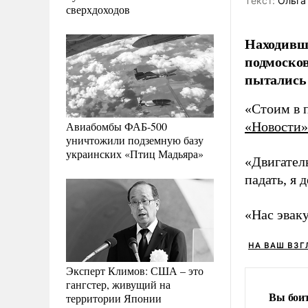
Tекст:
Ольга
сверхдоходов
Находивши
подмосков
пытались 
«Стоим в 
Авиабомбы ФАБ-500
«Новости»
уничтожили подземную базу
украинских «Птиц Мадьяра»
«Двигатель
падать, я 
«Нас эваку
НА ВАШ ВЗГ
Эксперт Климов: США – это
гангстер, живущий на
Вы боит
территории Японии