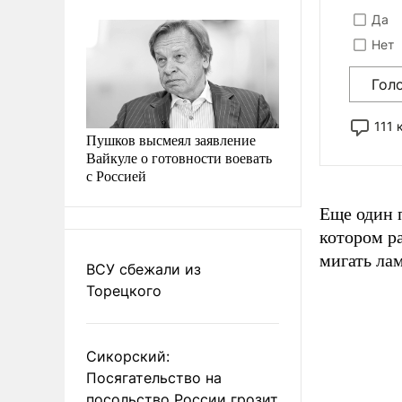
Да
Нет
Гол
111
Пушков высмеял заявление
Вайкуле о готовности воевать
с Россией
Еще один 
котором ра
мигать лам
ВСУ сбежали из
Торецкого
Сикорский:
Посягательство на
посольство России грозит