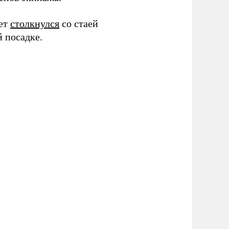
лет
столкнулся
со стаей
 посадке.