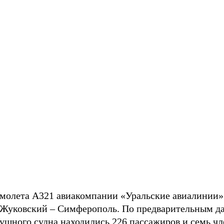
молета А321 авиакомпании «Уральские авиалинии»
Жуковский – Симферополь. По предварительным да
душного судна находились 226 пассажиров и семь чл