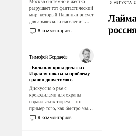
Москва системно и жестко
5 АВГУСТА 2
разрушает тот фантастический
Лайма 
мир, который Пашинян рисует
для армянского населения.
росси
Мир, где этому населению все
6 комментариев
должны просто по
определению, где его
политические прожекты будут
беспрекословно оплачиваться
Тимофей Бордачёв
за счет российских
«Большая крокодила» из
налогоплательщиков и где за
Израиля показала проблему
свои поступки не нужно
границ допустимого
отвечать.
Дискуссия о рве с
крокодилами для охраны
израильских тюрем – это
пример того, как быстро мы
двигаемся по пути
9 комментариев
революционных изменений.
То, что несколько лет назад
было образом для