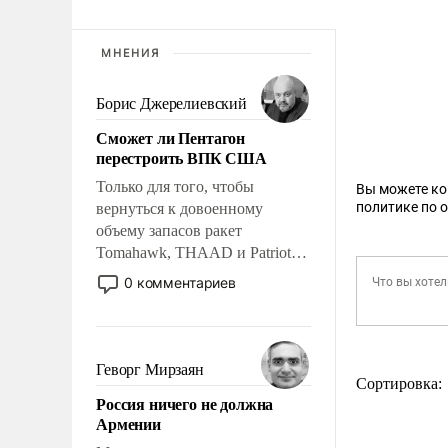
МНЕНИЯ
Борис Джерелиевский
Сможет ли Пентагон
перестроить ВПК США
Только для того, чтобы
Вы можете к
политике по 
вернуться к довоенному
объему запасов ракет
Tomahawk, THAAD и Patriot
США потребуется более трех
0 комментариев
лет. Даже небольшая война с
Ираном опустошила
американские арсеналы.
Сложившаяся ситуация
Геворг Мирзаян
Сортировка:
означает многолетний период
Россия ничего не должна
уязвимости США, например,
Армении
перед Китаем.