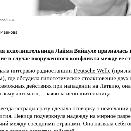
оров/ТАСС
 Иванова
я исполнительница Лайма Вайкуле призналась в
ие в случае вооруженного конфликта между ее ст
дала интервью радиостанции
Deutsche Welle
(призна
), где обсудила гипотетическое столкновение двух 
возможных действиях при нападении на Латвию, она
возьму автомат», – заявила исполнительница.
везда эстрады сразу сделала оговорку о нежелании
ития. Певица подчеркнула надежду на мирное раз
чий между соседними странами. Она назвала себя 