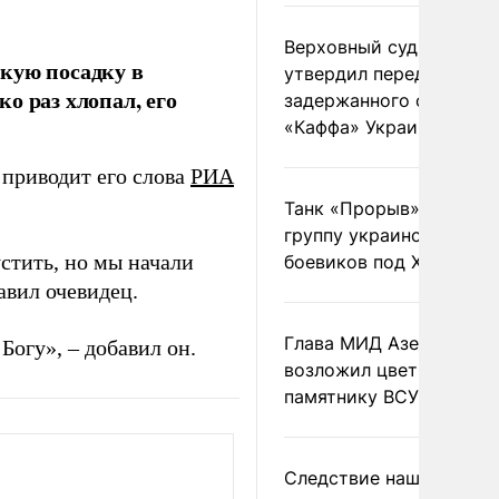
Верховный суд Швеции
кую посадку в
утвердил передачу
о раз хлопал, его
задержанного сухогруз
«Каффа» Украине
 приводит его слова
РИА
Танк «Прорыв» уничто
группу украинских
устить, но мы начали
боевиков под Харьково
бавил очевидец.
Глава МИД Азербайджа
Богу», – добавил он.
возложил цветы к
памятнику ВСУ
Следствие нашло новы