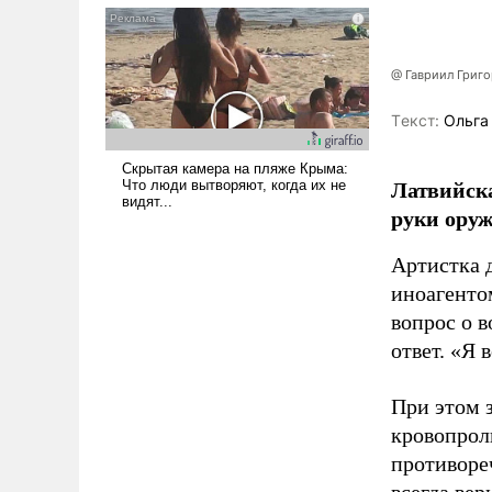
псевдонаучной фантастики,
стало всерьез обсуждаемой
идеей.
@ Гавриил Григ
Tекст:
Ольга
Латвийска
руки оруж
Артистка 
иноагентом
вопрос о 
ответ. «Я 
При этом з
кровопрол
противоре