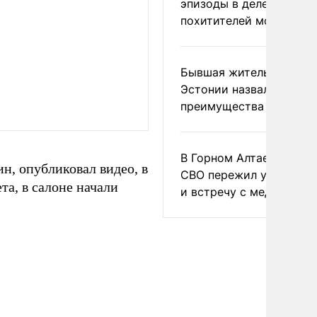
эпизоды в деле
похитителей москвичек
Бывшая жительница
Эстонии назвала главн
преимущества России
В Горном Алтае участн
н, опубликовал видео, в
СВО пережил удар мол
та, в салоне начали
и встречу с медведем