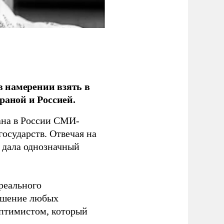
 намерении взять в
раной и Россией.
на в России СМИ-
государств. Отвечая на
 дала однозначный
 реального
решение любых
оптимистом, который