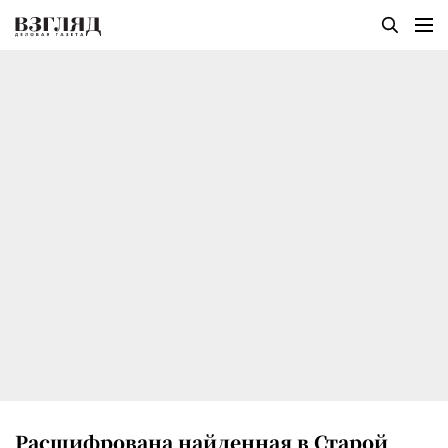
Расшифрована найденная в Старой