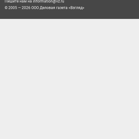
Пишите нам на
information@vz.ru
© 2005 — 2026 ООО Деловая газета «Взгляд»