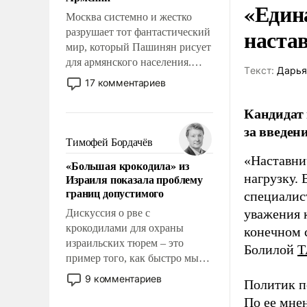
перед Китаем.
«Един
Москва системно и жестко
наста
разрушает тот фантастический
мир, который Пашинян рисует
для армянского населения.
Tекст:
Дарья
Мир, где политические
17 комментариев
прожекты будут безусловно
оплачиваться за счет
Кандидат 
российских
за введен
налогоплательщиков и где
Тимофей Бордачёв
Еревану за свои поступки не
«Наставни
«Большая крокодила» из
нужно отвечать.
нагрузку. 
Израиля показала проблему
границ допустимого
специалис
уважения к
Дискуссия о рве с
крокодилами для охраны
конечном с
израильских тюрем – это
Болилой
Т
пример того, как быстро мы
двигаемся по пути
9 комментариев
Политик п
революционных изменений.
По ее мне
То, что несколько лет назад