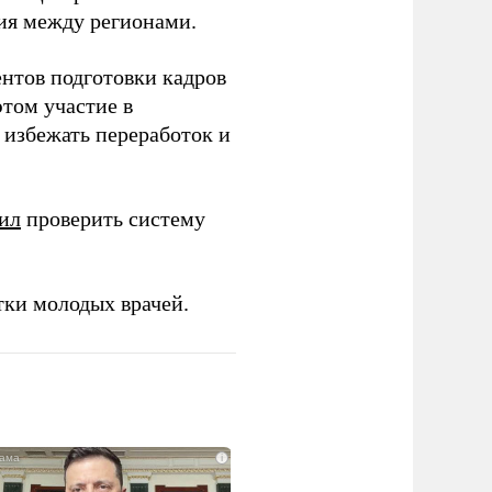
ия между регионами.
ентов подготовки кадров
этом участие в
избежать переработок и
ил
проверить систему
тки молодых врачей.
i