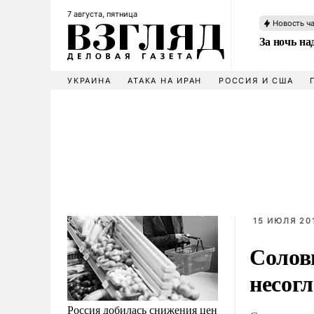
7 августа, пятница
Новость ч
За ночь н
УКРАИНА
АТАКА НА ИРАН
РОССИЯ И США
15 ИЮЛЯ 201
Соловь
несог
Россия добилась снижения цен