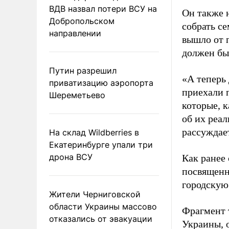
ВДВ назвал потери ВСУ на
Он также 
Добропольском
собрать с
направлении
вышло от п
должен бы
Путин разрешил
«А теперь
приватизацию аэропорта
приехали п
Шереметьево
которые, к
об их реал
рассуждае
На склад Wildberries в
Екатеринбурге упали три
дрона ВСУ
Как ранее
посвященн
городскую
Жители Черниговской
области Украины массово
Фрагмент 
отказались от эвакуации
Украины, 