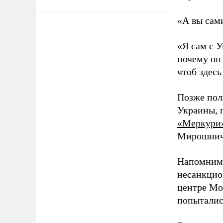
«А вы сами
«Я сам с У
почему он
чтоб здесь
Позже пол
Украины, 
«Меркури
Мирошниче
Напомним,
несанкцио
центре Мо
попыталис