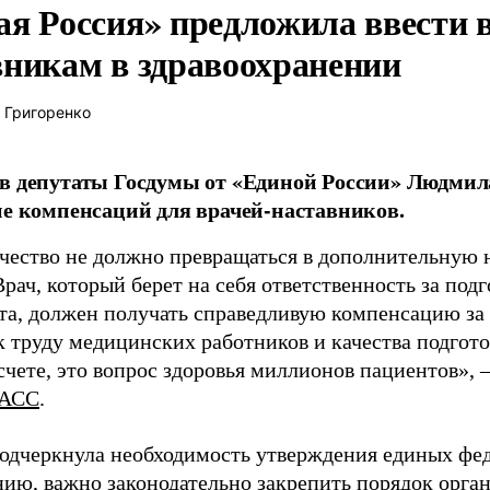
ая Россия» предложила ввести
вникам в здравоохранении
 Григоренко
в депутаты Госдумы от «Единой России» Людми
ие компенсаций для врачей-наставников.
чество не должно превращаться в дополнительную
Врач, который берет на себя ответственность за под
та, должен получать справедливую компенсацию за э
 труду медицинских работников и качества подготов
чете, это вопрос здоровья миллионов пациентов», 
АСС
.
одчеркнула необходимость утверждения единых фед
нию, важно законодательно закрепить порядок орга