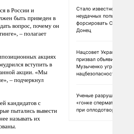
Стало известно о
ся в России и
неудачных попытках ВС
лжен быть приведен в
форсировать Северски
адать вопрос, почему он
Донец
инге», – полагает
Нацсовет Украины по Т
оппозиционных акциях
призвал объявить
мудрился вступить в
Музыченко угрозой
ванной акции. «Мы
нацбезопасности
не», – подчеркнул
Ученые разрушили миф
ей кандидатов с
«гонке сперматозоидов
при оплодотворении
орые пытались вывести
нее называть их
ованы.