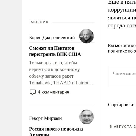
Еще в пят
коррупции
являться
н
МНЕНИЯ
города
сог
Борис Джерелиевский
Вы можете к
Сможет ли Пентагон
политике по 
перестроить ВПК США
Только для того, чтобы
вернуться к довоенному
объему запасов ракет
Tomahawk, THAAD и Patriot
США потребуется более трех
4 комментария
лет. Даже небольшая война с
Ираном опустошила
Сортировка:
американские арсеналы.
Сложившаяся ситуация
Геворг Мирзаян
означает многолетний период
6 АВГУСТА 2
Россия ничего не должна
уязвимости США, например,
Армении