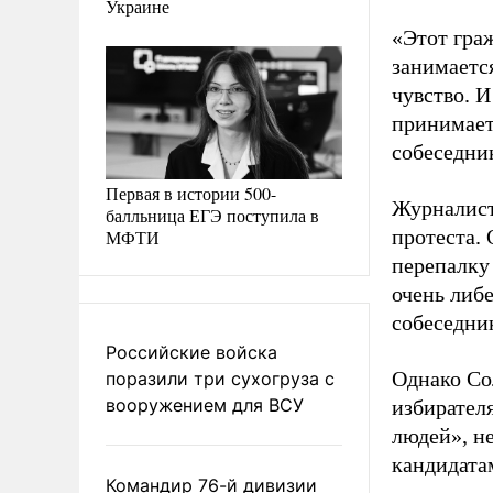
Украине
«Этот гра
занимаетс
чувство. И
принимает
собеседни
Первая в истории 500-
Журналист
балльница ЕГЭ поступила в
протеста.
МФТИ
перепалку
очень либе
собеседни
Российские войска
Однако Сол
поразили три сухогруза с
вооружением для ВСУ
избирател
людей», н
кандидата
Командир 76-й дивизии