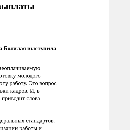
 выплаты
ла Болилая выступила
 неоплачиваемую
готовку молодого
ту работу. Это вопрос
ки кадров. И, в
– приводит слова
еральных стандартов.
низации работы и