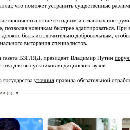
ыплат, что поможет устранить существенные различ
наставничества остается одним из главных инструм
, позволяя новичкам быстрее адаптироваться. При 
 должно быть исключительно добровольным, чтобы 
нального выгорания специалистов.
а газета ВЗГЛЯД, президент Владимир Путин
поруч
ества для выпускников медицинских вузов.
а государства
уточнил
правила обязательной отрабо
И (0)
▼
i
i