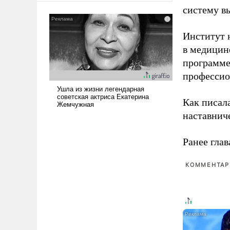
было образом для
систему в
псевдонаучной фантастики,
стало всерьез обсуждаемой
Институт 
идеей.
в медицине
программе
профессио
Как писал
наставнич
Ранее глав
КОММЕНТАРИ