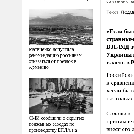
Соловьев ра
Tекст:
Людми
«Если бы 
странным 
ВЗГЛЯД т
Матвиенко допустила
Украины в
рекомендацию россиянам
отказаться от поездок в
власть в 
Армению
Российски
к сравнен
«если бы в
настолько
Соловьев 
СМИ сообщили о скрытых
принимает
подземных заводах по
внеся его 
производству БПЛА на