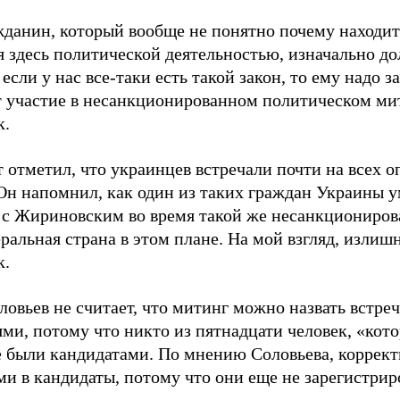
жданин, который вообще не понятно почему находит
я здесь политической деятельностью, изначально до
 если у нас все-таки есть такой закон, то ему надо з
 участие в несанкционированном политическом мит
к.
 отметил, что украинцев встречали почти на всех 
 Он напомнил, как один из таких граждан Украины у
 с Жириновским во время такой же несанкциониро
ральная страна в этом плане. На мой взгляд, излиш
к.
овьев не считает, что митинг можно назвать встреч
ями, потому что никто из пятнадцати человек, «кот
е были кандидатами. По мнению Соловьева, коррект
ми в кандидаты, потому что они еще не зарегистрир