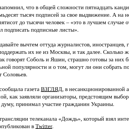
напомнил, что в общей сложности пятнадцать канд
емьдесят тысяч подписей за свое выдвижение. А на 
ятисот до тысячи человек – «это в лучшем случае от
л подписать подписные листы».
 давайте вычтем оттуда журналистов, иностранцев, 
оддержать их не из Москвы, и так далее. Сколько 
ак говорят Соболь и Яшин, страшно готовы за них б
ьной популярности и о том, могут ли они собрать п
т Соловьев.
 сообщала газета
ВЗГЛЯД
, в несанкционированной 
ой, как заявляли организаторы, предстоящим выбо
 думу, принимал участие гражданин Украины.
трансляции телеканала «Дождь», который взял инте
опубликован в
Twitter
.