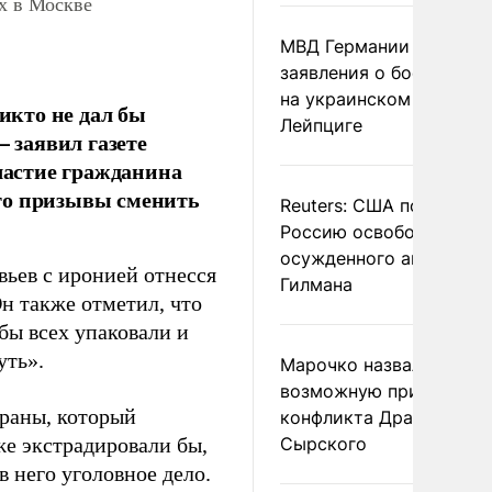
ах в Москве
МВД Германии отвергл
заявления о боеприпас
на украинском самолет
никто не дал бы
Лейпциге
– заявил газете
астие гражданина
го призывы сменить
Reuters: США попросил
Россию освободить
осужденного американ
ьев с иронией отнесся
Гилмана
н также отметил, что
 бы всех упаковали и
уть».
Марочко назвал
возможную причину
траны, который
конфликта Драпатого и
же экстрадировали бы,
Сырского
в него уголовное дело.