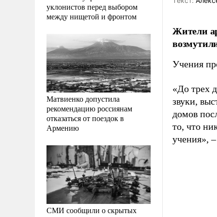
Tекст:
Алекс
уклонистов перед выбором
между нищетой и фронтом
Жители ар
возмутил
Учения про
«До трех д
Матвиенко допустила
звуки, вы
рекомендацию россиянам
домов посл
отказаться от поездок в
то, что н
Армению
учения», 
СМИ сообщили о скрытых