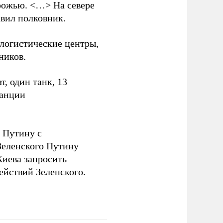
рожью. <…> На севере
вил полковник.
логистические центры,
ников.
, один танк, 13
танции
 Путину с
еленского Путину
Киева запросить
ействий Зеленского.