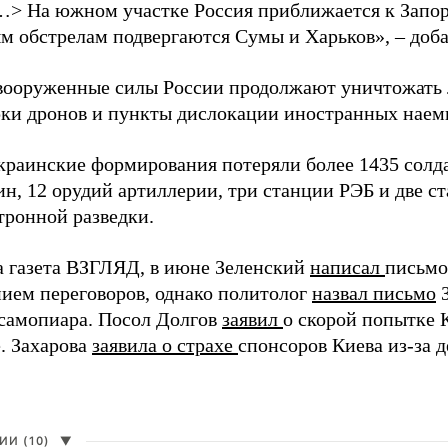
…> На южном участке Россия приближается к Запо
м обстрелам подвергаются Сумы и Харьков», – доба
вооруженные силы России продолжают уничтожать 
рки дронов и пункты дислокации иностранных наем
краинские формирования потеряли более 1435 солдат
н, 12 орудий артиллерии, три станции РЭБ и две с
тронной разведки.
а газета ВЗГЛЯД, в июне Зеленский
написал
письмо
ием переговоров, однако политолог
назвал письмо
З
самопиара. Посол Долгов
заявил
о скорой попытке 
. Захарова
заявила о страхе
спонсоров Киева из-за д
И (10)
▼