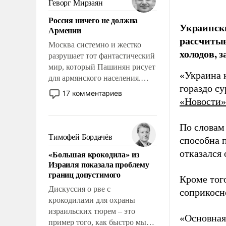
Геворг Мирзаян
означает многолетний период
Россия ничего не должна
уязвимости США, например,
Украински
Армении
перед Китаем.
рассчитыв
Москва системно и жестко
холодов, 
разрушает тот фантастический
мир, который Пашинян рисует
«Украина 
для армянского населения.
гораздо с
Мир, где политические
17 комментариев
прожекты будут безусловно
«Новости»
оплачиваться за счет
российских
По словам
налогоплательщиков и где
Тимофей Бордачёв
способна 
Еревану за свои поступки не
отказался
«Большая крокодила» из
нужно отвечать.
Израиля показала проблему
границ допустимого
Кроме тог
Дискуссия о рве с
соприкосн
крокодилами для охраны
израильских тюрем – это
«Основная
пример того, как быстро мы