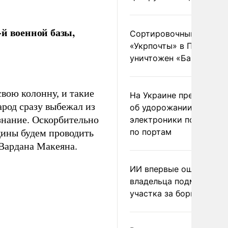
й военной базы,
Сортировочный пункт
«Укрпочты» в Павлогра
уничтожен «Бандероль
свою колонну, и такие
На Украине предупреди
арод сразу выбежал из
об удорожании китайс
ознание. Оскорбительно
электроники после уда
по портам
щины будем проводить
Вардана Макеяна.
ИИ впервые оштрафова
владельца подмосковн
участка за борщевик