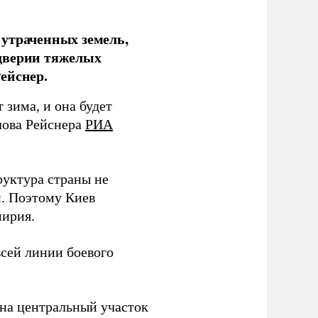
 утраченных земель,
дверии тяжелых
ейснер.
зима, и она будет
лова Рейснера
РИА
руктура страны не
и. Поэтому Киев
мирия.
всей линии боевого
 на центральный участок