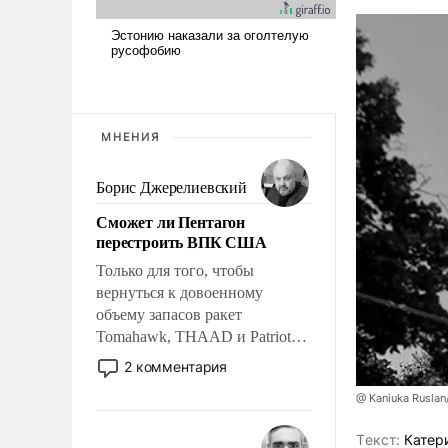
МНЕНИЯ
Борис Джерелиевский
Сможет ли Пентагон
перестроить ВПК США
Только для того, чтобы
вернуться к довоенному
объему запасов ракет
Tomahawk, THAAD и Patriot
США потребуется более трех
2 комментария
лет. Даже небольшая война с
@ Kaniuka Ruslan
Ираном опустошила
американские арсеналы.
Tекст:
Катер
Сложившаяся ситуация