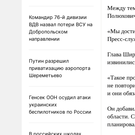
Между тем
Полюхович 
Командир 76-й дивизии
ВДВ назвал потери ВСУ на
«Мы дости
Добропольском
Пресс-служ
направлении
Глава Шир
Путин разрешил
извинилис
приватизацию аэропорта
Шереметьево
«Такое пр
не повтор
и они обяз
Генсек ООН осудил атаки
украинских
Он добави
беспилотников по России
области. С
планирова
В российских школах