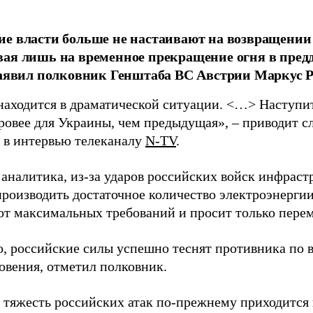
е власти больше не настаивают на возвращении
ая лишь на временное прекращение огня в пред
заявил полковник Генштаба ВС Австрии Маркус Р
находится в драматической ситуации. <…> Наступит 
уровее для Украины, чем предыдущая», – приводит с
в интервью телеканалу
N-TV
.
 аналитика, из-за ударов российских войск инфраст
производить достаточное количество электроэнерги
 от максимальных требований и просит только пере
о, российские силы успешно теснят противника по 
овения, отметил полковник.
 тяжесть российских атак по-прежнему приходится