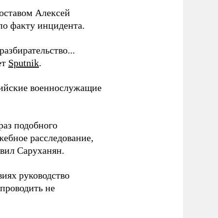
составом Алексей
 по факту инцидента.
азбирательство...
ет
Sputnik
.
сийские военнослужащие
раз подобного
жебное расследование,
явил Саруханян.
виях руководство
 проводить не