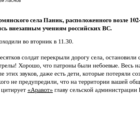
ей Ласнов
мянского села Паник, расположенного возле 102-
ись внезапным учениям российских ВС.
ходили во вторник в 11.30.
есятков солдат перекрыли дорогу села, остановили 
стрелы! Хорошо, что патроны были небоевые. Весь н
е этих звуков, даже есть дети, которые потеряли с
икого не предупредили, что на территории вашей об
– цитирует
«Аравот»
главу сельской администрации 