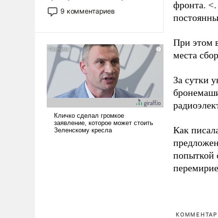
фронта. <
двигаемся по пути
9 комментариев
постоянны
революционных изменений.
То, что несколько лет назад
было образом для
При этом 
псевдонаучной фантастики,
места сбо
стало всерьез обсуждаемой
идеей.
За сутки у
бронемаши
радиоэлек
Как писал
предложен
попыткой 
перемирие
КОММЕНТАРИ