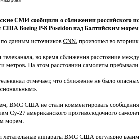
 Назарова
кие СМИ сообщили о сближении российского ист
 США Boeing P-8 Poseidon над Балтийским морем
 по данным источников
CNN
, произошел во вторник,
 телеканала, во время сближения расстояние межд
ти метров. На этом расстоянии самолеты пребывали 
телеканал отмечает, что сближение не было опасным
сиональным».
тем, ВМС США не стали комментировать сообщения 
лем Су-27 американского противолодочного самолета
м морем.
и летательные аппараты ВМС США регулярно взаим