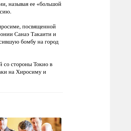
ии, называя ее «большой
ссию.
Хиросиме, посвященной
онии Санаэ Такаити и
сившую бомбу на город
 со стороны Токио в
аки на Хиросиму и