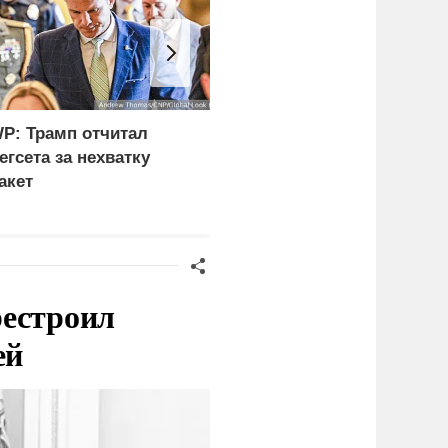
P: Трамп отчитал
В США заявили о
егсета за нехватку
невиданной силе ударо
акет
армии России
рестроил
ей