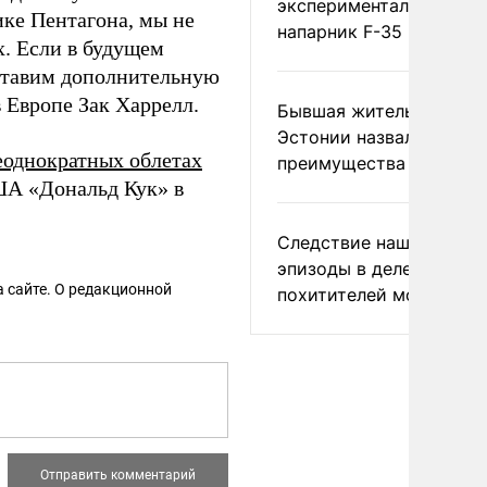
экспериментальный др
ке Пентагона, мы не
напарник F-35
. Если в будущем
оставим дополнительную
Европе Зак Харрелл.
Бывшая жительница
Эстонии назвала главн
еоднократных облетах
преимущества России
ША «Дональд Кук» в
Следствие нашло новы
эпизоды в деле
 сайте. О редакционной
похитителей москвичек