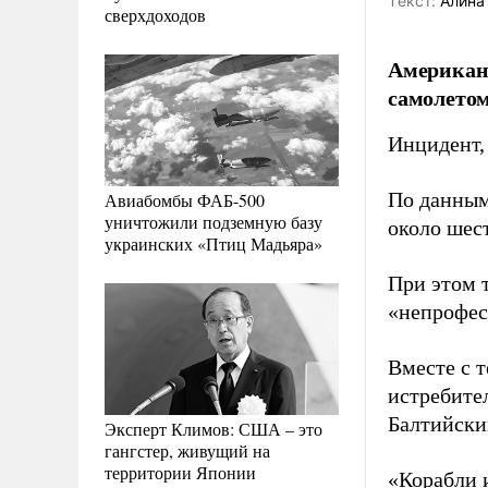
Tекст:
Алина
сверхдоходов
Американс
самолетом
Инцидент,
По данным
Авиабомбы ФАБ-500
уничтожили подземную базу
около шес
украинских «Птиц Мадьяра»
При этом 
«непрофес
Вместе с 
истребите
Балтийски
Эксперт Климов: США – это
гангстер, живущий на
территории Японии
«Корабли 