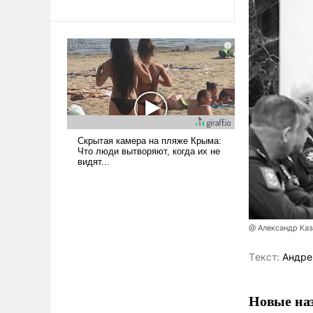
революционных изменений.
То, что несколько лет назад
было образом для
псевдонаучной фантастики,
стало всерьез обсуждаемой
идеей.
@ Александр Ка
Tекст:
Андре
Новые наз