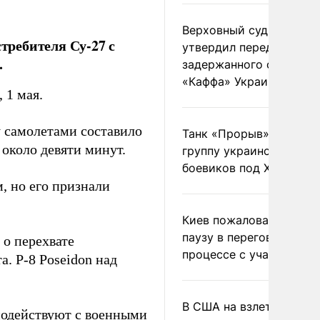
Верховный суд Швеции
ребителя Су-27 с
утвердил передачу
.
задержанного сухогруз
«Каффа» Украине
 1 мая.
у самолетами составило
Танк «Прорыв» уничто
около девяти минут.
группу украинских
боевиков под Харьково
, но его признали
Киев пожаловался на
паузу в переговорном
о перехвате
процессе с участием 
. P-8 Poseidon над
В США на взлете разби
одействуют с военными