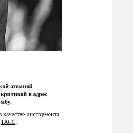
кой атомной
критикой в адрес
мбу.
в качестве инструмента
т
ТАСС
.