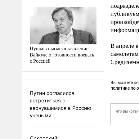
подраздел
публикуем
произойде
информаци
В апреле 
Пушков высмеял заявление
самолетам
Вайкуле о готовности воевать
с Россией
Средиземн
Вы можете к
политике по 
Путин согласился
встретиться с
вернувшимися в Россию
учеными
Сикорский: