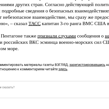
ениями других стран. Согласно действующей полити
 подробные сведения о безопасных взаимодействиях
т небезопасное взаимодействие, мы сразу же пред
ю», – сказал
ТАСС
капитан 3-го ранга ВМС США в 
в Пентагоне также
признали слухами
сообщения о
н
и российских ВКС эсминца военно-морских сил С
ом море.
омментировать материалы газеты ВЗГЛЯД,
зарегистрировавшись
на
отношению к комментариям читайте
здесь
.