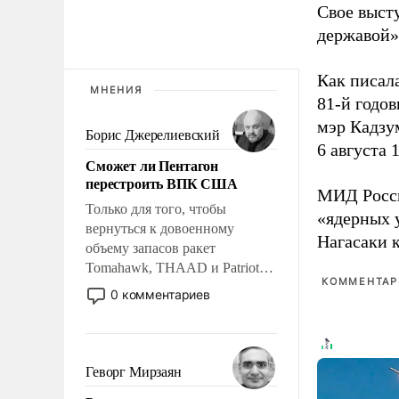
Свое выст
державой»
Как писал
МНЕНИЯ
81-й годо
мэр Кадзу
Борис Джерелиевский
6 августа 
Сможет ли Пентагон
перестроить ВПК США
МИД Рос
Только для того, чтобы
«ядерных 
вернуться к довоенному
Нагасаки 
объему запасов ракет
Tomahawk, THAAD и Patriot
КОММЕНТАРИ
США потребуется более трех
0 комментариев
лет. Даже небольшая война с
Ираном опустошила
американские арсеналы.
Сложившаяся ситуация
Геворг Мирзаян
означает многолетний период