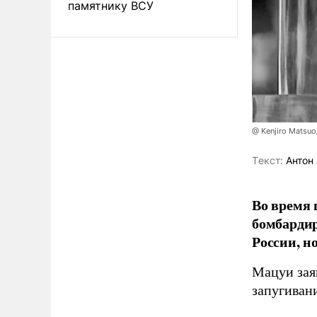
памятнику ВСУ
@ Kenjiro Matsuo
Tекст:
Антон 
Во время 
бомбарди
России, н
Мацуи зая
запугивани