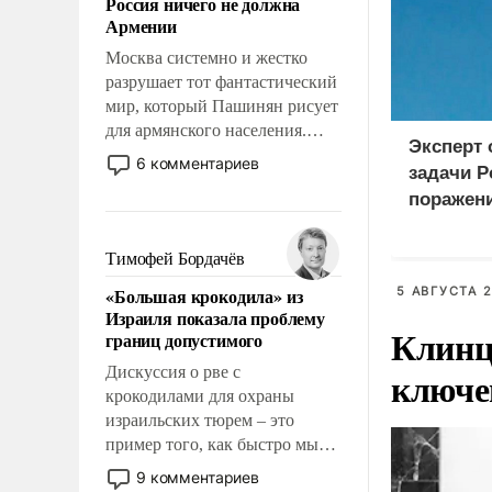
Россия ничего не должна
уязвимости США, например,
Армении
перед Китаем.
Москва системно и жестко
разрушает тот фантастический
мир, который Пашинян рисует
для армянского населения.
Эксперт
Мир, где этому населению все
6 комментариев
задачи Р
должны просто по
поражен
определению, где его
логистич
политические прожекты будут
беспрекословно оплачиваться
Киеве
Тимофей Бордачёв
за счет российских
«Большая крокодила» из
5 АВГУСТА 2
налогоплательщиков и где за
Израиля показала проблему
свои поступки не нужно
Клинц
границ допустимого
отвечать.
Дискуссия о рве с
ключе
крокодилами для охраны
израильских тюрем – это
пример того, как быстро мы
двигаемся по пути
9 комментариев