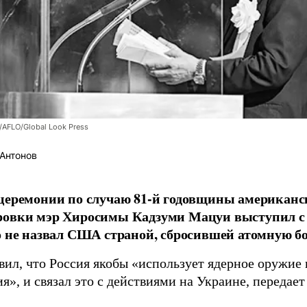
/AFLO/Global Look Press
Антонов
церемонии по случаю 81-й годовщины американс
ровки мэр Хиросимы Кадзуми Мацуи выступил с 
о не назвал США страной, сбросившей атомную бо
вил, что Россия якобы «использует ядерное оружие 
я», и связал это с действиями на Украине, передае