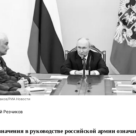
заков/РИА Новости
й Резчиков
начения в руководстве российской армии означа