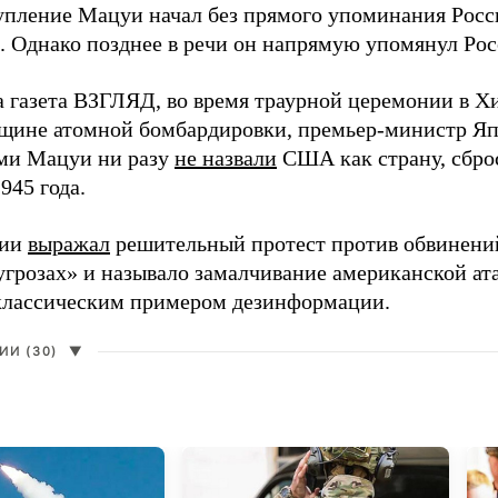
упление Мацуи начал без прямого упоминания Росс
. Однако позднее в речи он напрямую упомянул Ро
а газета ВЗГЛЯД, во время траурной церемонии в 
вщине атомной бомбардировки, премьер-министр Яп
ми Мацуи ни разу
не назвали
США как страну, сбро
1945 года.
сии
выражал
решительный протест против обвинений
угрозах» и называло замалчивание американской ат
классическим примером дезинформации.
И (30)
▼