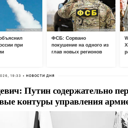
 объяснил
ФСБ: Сорвано
W
оссии при
покушение на одного из
Х
ии
глав новых регионов
р
еских центров в
026, 19:33 •
НОВОСТИ ДНЯ
евич: Путин содержательно пе
вые контуры управления арми