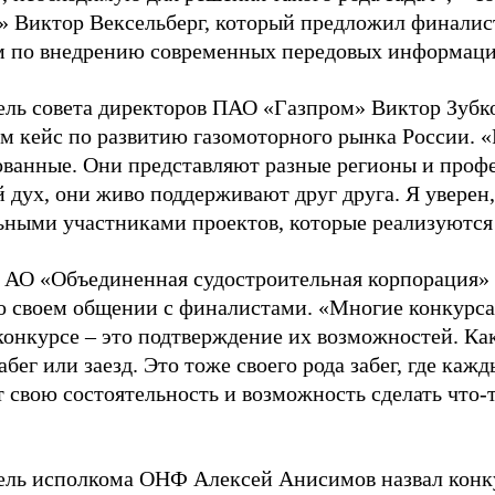
» Виктор Вексельберг, который предложил финалист
м по внедрению современных передовых информаци
ель совета директоров ПАО «Газпром» Виктор Зубк
м кейс по развитию газомоторного рынка России. «
ованные. Они представляют разные регионы и профес
 дух, они живо поддерживают друг друга. Я уверен,
ьными участниками проектов, которые реализуются в
 АО «Объединенная судостроительная корпорация»
 о своем общении с финалистами. «Многие конкурса
конкурсе – это подтверждение их возможностей. Как
абег или заезд. Это тоже своего рода забег, где каж
 свою состоятельность и возможность сделать что-
ель исполкома ОНФ Алексей Анисимов назвал конк