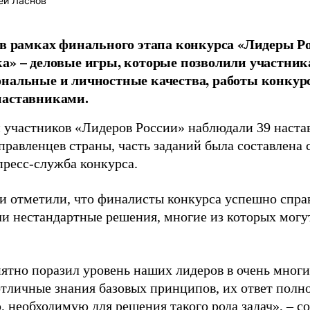
ей Ласнов
 в рамках финального этапа конкурса «Лидеры Р
а» – деловые игры, которые позволили участни
нальные и личностные качества, работы конкур
наставниками.
й участников «Лидеров России» наблюдали 39 наста
правленцев страны, часть заданий была составлена
пресс-служба конкурса.
и отметили, что финалисты конкурса успешно спра
и нестандартные решения, многие из которых могу
ятно поразил уровень наших лидеров в очень многи
отличные знания базовых принципов, их ответ полн
, необходимую для решения такого рода задач», – 