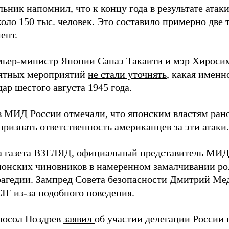
ьник напомнил, что к концу года в результате ата
оло 150 тыс. человек. Это составило примерно две 
ент.
мьер-министр Японии Санаэ Такаити и мэр Хироси
ятных мероприятий
не стали уточнять
, какая именн
ар шестого августа 1945 года.
в МИД России отмечали, что японским властям рано
ризнать ответственность американцев за эти атаки.
а газета ВЗГЛЯД, официальный представитель МИ
онских чиновников в намеренном замалчивании ро
рагедии. Зампред Совета безопасности Дмитрий Ме
IF из-за подобного поведения.
посол Ноздрев
заявил
об участии делегации России 