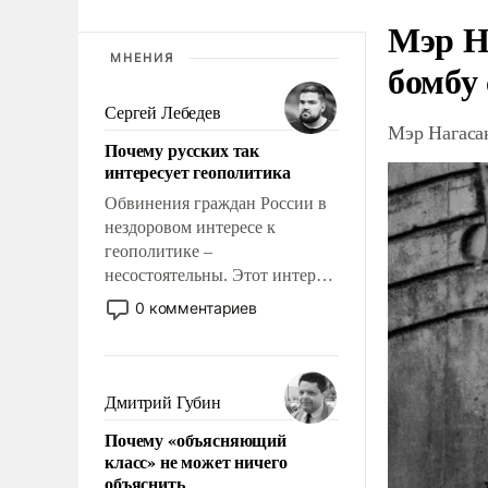
Мэр Н
МНЕНИЯ
бомбу
Сергей Лебедев
Мэр Нагаса
Почему русских так
интересует геополитика
Обвинения граждан России в
нездоровом интересе к
геополитике –
несостоятельны. Этот интерес
рационален и прагматичен. Он
0 комментариев
обусловлен тысячелетним
опытом выживания в крайне
непростых условиях и
фундаментальным знанием,
Дмитрий Губин
что мировая политика имеет
Почему «объясняющий
свойство заявляться на порог
класс» не может ничего
нашего дома.
объяснить