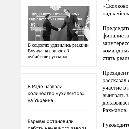
«Сколково
над кейсо
Председат
финалиста
заинтерес
В соцсетях удивились реакции
командный
Вучича на вопрос об
«убийстве русских»
стать реал
Президент
рассказал
В Раде назвали
участие в 
количество «ухилянтов»
выиграть з
на Украине
доказывает
Рахманов.
Взрывы остановили
Руководит
работу немецкого завода