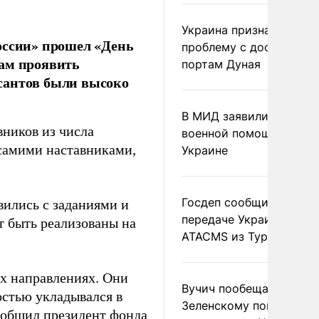
Украина признала
оссии» прошел «День
проблему с доступом к
кам проявить
портам Дуная
сантов были высоко
В МИД заявили о прямо
вников из числа
военной помощи Румы
 самими наставниками,
Украине
Госдеп сообщил о
вились с заданиями и
передаче Украине раке
т быть реализованы на
ATACMS из Турции
х направлениях. Они
Вучич пообещал
остью укладывался в
Зеленскому помочь со
сообщил президент фонда