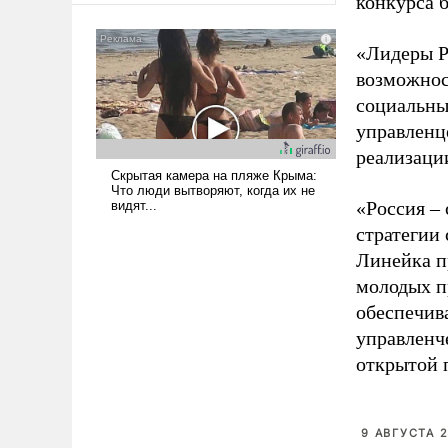
конкурса б
«Лидеры Р
возможнос
социальны
управленц
реализаци
«Россия –
стратегии
Линейка п
молодых п
обеспечив
управленч
открытой 
9 АВГУСТА 2