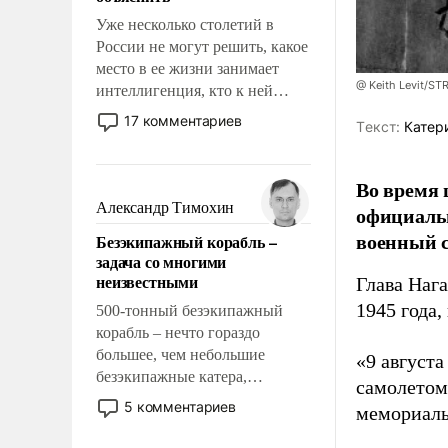
Уже несколько столетий в
России не могут решить, какое
место в ее жизни занимает
@ Keith Levit/ST
интеллигенция, кто к ней
принадлежит, а кого из нее
17 комментариев
Tекст:
Катер
исключили с правом
восстановления и без оного. И
чем она отличается от просто
Во время 
образованных людей. Иногда
Александр Тимохин
официальн
казалось, что эти вопросы
военный с
Безэкипажный корабль –
решены раз и навсегда, но –
задача со многими
нет, не решены.
неизвестными
Глава Наг
1945 года,
500-тонный безэкипажный
корабль – нечто гораздо
большее, чем небольшие
«9 август
безэкипажные катера,
самолетом,
применение которых уже
5 комментариев
мемориаль
стало обыденностью. Задача по
созданию такого корабля очень