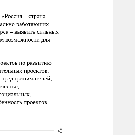
«Россия – страна
реально работающих
рса – выявить сильных
им возможности для
роектов по развитию
ятельных проектов.
, предпринимателей,
чество,
социальных,
бенность проектов