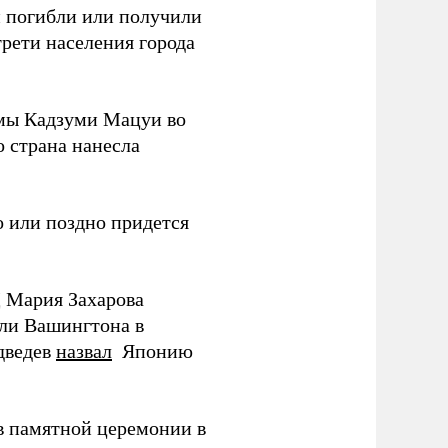
ки погибли или получили
трети населения города
мы Кадзуми Мацуи во
о страна нанесла
 или поздно придется
Д Мария Захарова
ли Вашингтона в
дведев
назвал
Японию
в памятной церемонии в