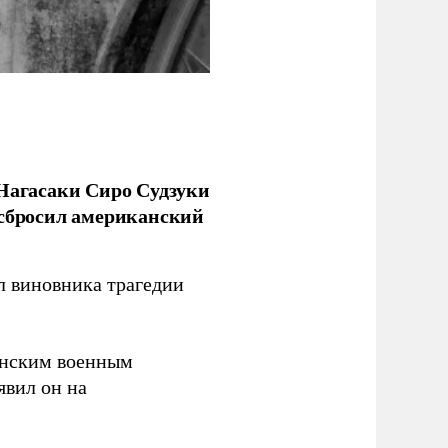
 Нагасаки Сиро Судзуки
 сбросил американский
л виновника трагедии
канским военным
аявил он на