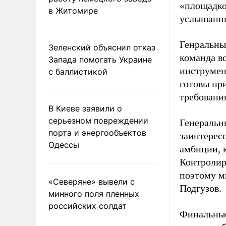
«площадко
в Житомире
услышанны
Генральны
Зеленский объяснил отказ
команда в
Запада помогать Украине
инструмен
с баллистикой
готовы при
требования
В Киеве заявили о
серьезном повреждении
Генеральн
порта и энергообъектов
заинтерес
Одессы
амбиции, 
Контролир
поэтому м
«Северяне» вывели с
Подгузов.
минного поля пленных
российских солдат
Финальные