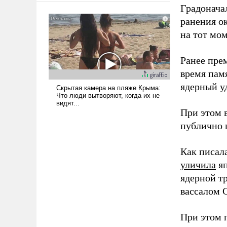
Градоначал
сложна и амбициозна. Однако
и ее реализация радикально
ранения ок
поднимет наши боевые
на тот мом
возможности.
Ранее пре
время пам
ядерный уд
При этом 
публично п
Как писал
уличила
яп
ядерной т
вассалом C
При этом 