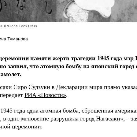
RKHL/Global Look Press
ина Туманова
церемонии памяти жертв трагедии 1945 года мэр
о заявил, что атомную бомбу на японский город
амолет.
асаки Сиро Судзуки в Декларации мира прямо указа
 передает
РИА «Новости»
.
а 1945 года одна атомная бомба, сброшенная амери
 в одно мгновение разрушила город Нагасаки», – з
ной церемонии.