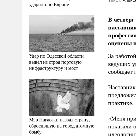
Tекст:
Алекс
ударили по Европе
В четверг
наставник
профессио
оценены 
Удар по Одесской области
За работо
вывел из строя портовую
ведущих у
инфраструктуру и мост
сообщает 
Наставник
предложил
практике.
«Меня при
Мэр Нагасаки назвал страну,
сбросившую на город атомную
показали 
бомбу
идеологию