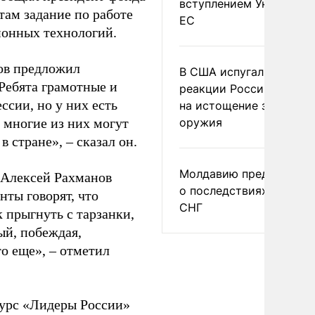
вступлением Украины в
ам задание по работе
ЕС
онных технологий.
ов предложил
В США испугались
Ребята грамотные и
реакции России и Кита
сии, но у них есть
на истощение запасов
 многие из них могут
оружия
 стране», – сказал он.
Молдавию предупреди
 Алексей Рахманов
о последствиях выхода
нты говорят, что
СНГ
 прыгнуть с тарзанки,
дый, побеждая,
то еще», – отметил
урс «Лидеры России»