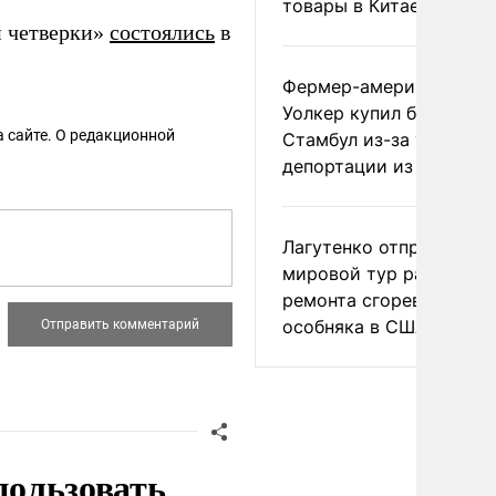
товары в Китае
й четверки»
состоялись
в
Фермер-американец
Уолкер купил билет в
 сайте. О редакционной
Стамбул из-за угрозы
депортации из России
Лагутенко отправился в
мировой тур ради
ремонта сгоревшего
особняка в США
пользовать