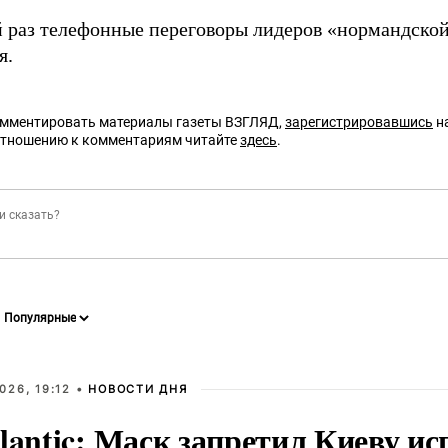
 раз телефонные переговоры лидеров «нормандско
я.
омментировать материалы газеты ВЗГЛЯД,
зарегистрировавшись
на
отношению к комментариям читайте
здесь
.
026, 19:12 •
НОВОСТИ ДНЯ
lantic: Маск запретил Киеву ис