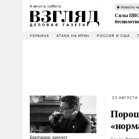
8 августа, суббота
Новость ч
Силы ПВО 
беспилотн
УКРАИНА
АТАКА НА ИРАН
РОССИЯ И США
22 АВГУСТА 
Порош
«норм
Британии даруют