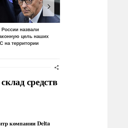
 России назвали
Почему тонут даже
аконную цель наших
опытные пловцы:
С на территории
назвали 9 самых часты
ермании
причин
склад средств
нтр компании Delta