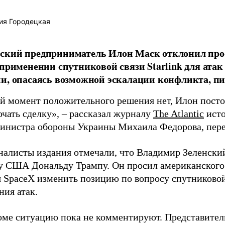
ия Городецкая
ский предприниматель Илон Маск отклонил про
 применении спутниковой связи Starlink для атак
и, опасаясь возможной эскалации конфликта, пиш
й момент положительного решения нет, Илон постоя
ючать сделку», – рассказал журналу
The Atlantic
исто
инистра обороны Украины Михаила Федорова, пер
налисты издания отмечали, что Владимир Зеленски
у США Дональду Трампу. Он просил американского
я SpaceX изменить позицию по вопросу спутниковой
ния атак.
оме ситуацию пока не комментируют. Представите