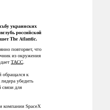
сьбу украинских
 вглубь российской
ет The Atlantic.
нно повторяет, что
чник из окружения
едает
ТАСС
.
й обращался к
 лидера убедить
 связи для
ли компании SpaceX