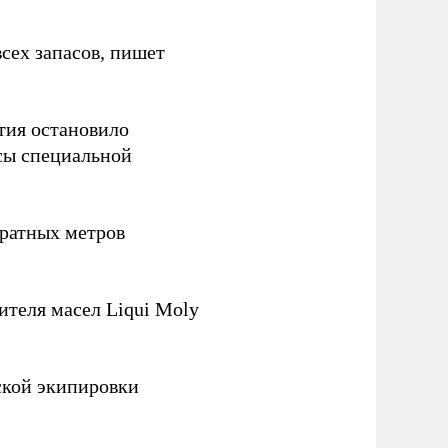
сех запасов, пишет
тия остановило
сы специальной
ратных метров
теля масел Liqui Moly
ской экипировки