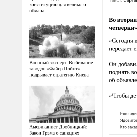
Tекст:
Серге
конституцию для великого
обмана
Во вторни
четверки»
«Сегодня 
передает е
Военный эксперт: Выбивание
Он добавил
заводов «Файер Пойнт»
поднять во
подрывает стратегию Киева
об объявле
«Чтобы дет
Американист Дробницкий:
Закон Грэма о санкциях