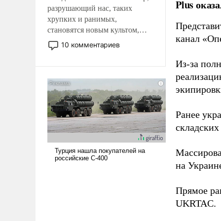
Plus оказ
разрушающий нас, таких
хрупких и ранимых,
Представи
становятся новым культом,
канал «Оп
постепенно вытесняя и
10 комментариев
отменяя традиционное
требование к человеку – быть
Из-за пол
мужественным и твердым под
реализаци
ударами судьбы, брать на себя
экипировк
ответственность, помогать
слабым, идти вперед и
Ранее ук
адаптироваться.
складских
Массиров
на Украин
Прямое ра
UKRTAC.