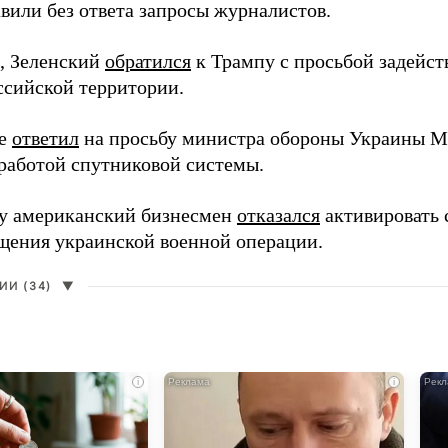
вили без ответа запросы журналистов.
, Зеленский
обратился
к Трампу с просьбой задейств
ссийской территории.
ее
ответил
на просьбу министра обороны Украины М
работой спутниковой системы.
ду американский бизнесмен
отказался
активировать 
щения украинской военной операции.
И (34)
▼
i
i