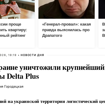
ссии проще
«Генерал-провал»: какая
В
пить квартиру:
правда выяснилась про
з
нный рейтинг
Драпатого
В
Г
026, 19:19 •
НОВОСТИ ДНЯ
раине уничтожили крупнейший 
 Delta Plus
ия Городецкая
й на украинской территории логистический це