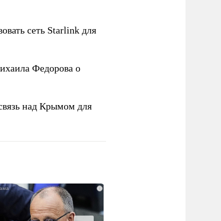
овать сеть Starlink для
ихаила Федорова о
связь над Крымом для
i