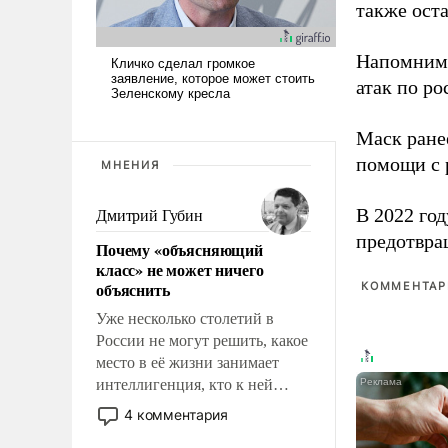
также оста
Напомним
атак по ро
Маск ран
помощи с 
МНЕНИЯ
В 2022 го
Дмитрий Губин
предотвра
Почему «объясняющий
класс» не может ничего
объяснить
КОММЕНТАРИ
Уже несколько столетий в
России не могут решить, какое
место в её жизни занимает
интеллигенция, кто к ней
принадлежит, а кого из неё
4 комментария
исключили с правом