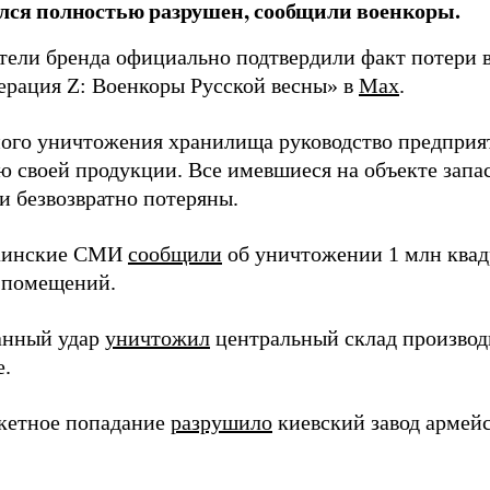
ался полностью разрушен, сообщили военкоры.
тели бренда официально подтвердили факт потери в
ерация Z: Военкоры Русской весны» в
Max
.
ного уничтожения хранилища руководство предприя
ю своей продукции. Все имевшиеся на объекте запа
и безвозвратно потеряны.
раинские СМИ
сообщили
об уничтожении 1 млн квад
 помещений.
анный удар
уничтожил
центральный склад производи
е.
кетное попадание
разрушило
киевский завод армей