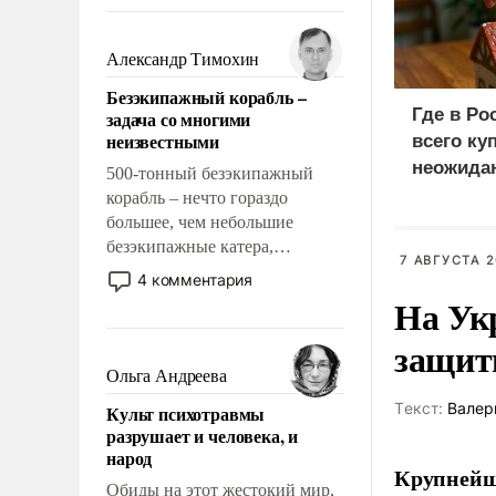
восстановления и без оного. И
чем она отличается от просто
образованных людей. Иногда
Александр Тимохин
казалось, что эти вопросы
Безэкипажный корабль –
решены раз и навсегда, но –
Где в Ро
задача со многими
нет, не решены.
неизвестными
всего ку
неожида
500-тонный безэкипажный
корабль – нечто гораздо
большее, чем небольшие
безэкипажные катера,
7 АВГУСТА 2
применение которых уже
4 комментария
стало обыденностью. Задача по
На Ук
созданию такого корабля очень
защиты
сложна и амбициозна. Однако
и ее реализация радикально
Ольга Андреева
поднимет наши боевые
Tекст:
Валер
Культ психотравмы
возможности.
разрушает и человека, и
народ
Крупнейши
Обиды на этот жестокий мир,