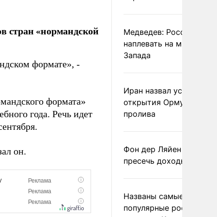
ов стран «нормандской
Медведев: России
наплевать на мнение
Запада
ндском формате», -
Иран назвал условие
ормандского формата»
открытия Ормузского
бного года. Речь идет
пролива
сентября.
Фон дер Ляйен призвал
зал он.
пресечь доходы России
Названы самые
популярные российски