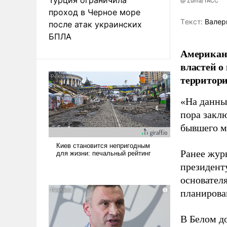
@ Zuma/ТАСС
проход в Черное море
Tекст:
Валер
после атак украинских
БПЛА
Американ
властей о
территори
«На данны
пора закл
бывшего м
Ранее жур
президент
основател
планирова
В Белом д