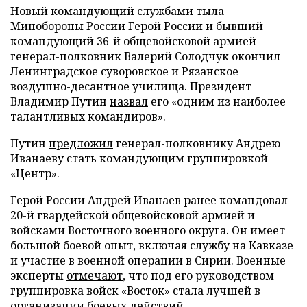
Новый командующий службами тыла
Минобороны России Герой России и бывший
командующий 36-й общевойсковой армией
генерал-полковник Валерий Солодчук окончил
Ленинградское суворовское и Рязанское
воздушно-десантное училища. Президент
Владимир Путин
назвал
его «одним из наиболее
талантливых командиров».
Путин
предложил
генерал-полковнику Андрею
Иванаеву стать командующим группировкой
«Центр».
Герой России Андрей Иванаев ранее командовал
20-й гвардейской общевойсковой армией и
войсками Восточного военного округа. Он имеет
большой боевой опыт, включая службу на Кавказе
и участие в военной операции в Сирии. Военные
эксперты
отмечают
, что под его руководством
группировка войск «Восток» стала лучшей в
организации боевых действий.