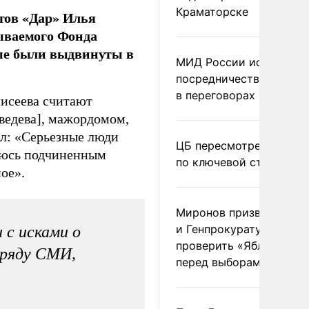
Краматорске
тов «Дар» Илья
ываемого Фонда
рые были выдвинуты в
МИД России исключил
посредничество Герма
в переговорах по Украи
лисеева считают
ведева], мажордомом,
ил: «Серьезные люди
ЦБ пересмотрел прогно
ляюсь подчиненным
по ключевой ставке
ое».
Миронов призвал Миню
и Генпрокуратуру
 с исками о
проверить «Яблоко»
 ряду СМИ,
перед выборами