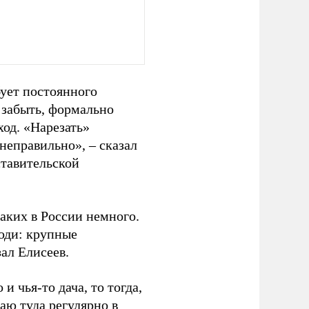
ует постоянного
, забыть, формально
ход. «Нарезать»
неправильно», – сказал
ставительской
каких в России немного.
юди: крупные
ал Елисеев.
и чья-то дача, то тогда,
жаю туда регулярно в