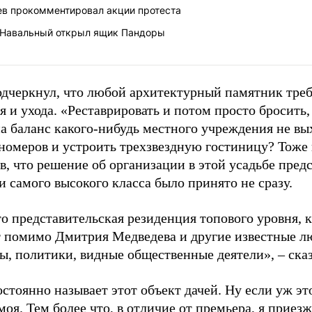
в прокомментировал акции протеста
 Навальный открыл ящик Пандоры
одчеркнул, что любой архитектурный памятник треб
 и ухода. «Реставрировать и потом просто бросить
а баланс какого-нибудь местного учреждения не вы
номеров и устроить трехзвездную гостиницу? Тоже 
в, что решение об организации в этой усадьбе пред
 самого высокого класса было принято не сразу.
о представительская резиденция топового уровня, 
т помимо Дмитрия Медведева и другие известные л
ы, политики, видные общественные деятели», – сказ
тоянно называет этот объект дачей. Ну если уж это 
моя. Тем более что, в отличие от премьера, я приез