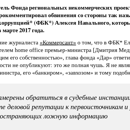
тель Фонда региональных некоммерческих проек
рокомментировал обвинения со стороны так наз
коррупцией* (ФБК*) Алексея Навального, кото
в марте 2017 года.
ние журналиста
«Коммерсант»
о том, что в ФБК* Е
телем home office премьер-министра [Дмитрия Мед
им его собственностью», глава фонда «Дар» ответ
пости не опубликуют: это же полная чушь. Я не яв
инистра, его «банкиром», «завхозом» и тому подобн
мерены обратиться в судебные инстанции
е деловой репутации к первоисточникам и
ространяющих ложную информацию