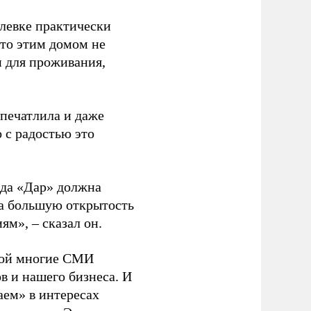
блевке практически
кто этим домом не
н для проживания,
впечатлила и даже
 с радостью это
нда «Дар» должна
на большую открытость
ям», – сказал он.
орой многие СМИ
в и нашего бизнеса. И
аем» в интересах