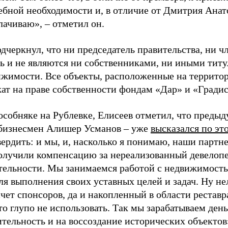
ебной необходимости и, в отличие от Дмитрия Анат
лачиваю», – отметил он.
дчеркнул, что ни председатель правительства, ни ч
сь и не являются ни собственниками, ни иными тит
ижимости. Все объекты, расположенные на территор
ат на праве собственности фондам «Дар» и «Градис
 особняке на Рублевке, Елисеев отметил, что преды
 бизнесмен Алишер Усманов – уже
высказался по эт
вердить: и мы, и, насколько я понимаю, наши партн
олучили компенсацию за нереализованный девелопер
тельности. Мы занимаемся работой с недвижимость
ля выполнения своих уставных целей и задач. Ну не
счет спонсоров, да и накопленный в области рестав
о глупо не использовать. Так мы зарабатываем день
тельность и на воссоздание исторических объектов»