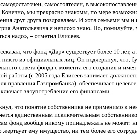
 самодостаточен, самостоятелен, в высокопоставлен
 Конечно, мы прекрасно знакомы, по мере возможно
ния друг друга поздравляем. И хотя семьями мы и 
ия Анатольевича я неплохо знаю. Но, помилуйте, мн
ься надо», – отметил Елисеев.
ссказал, что фонд «Дар» существует более 10 лет, а
л никто из официальных лиц. Он подчеркнул, что, б
льного совета фонда с момента его создания и имея
ой работы (с 2005 года Елисеев занимает должност
еля правления Газпромбанка), обеспечивает целевое
сключает злоупотребление его финансами.
кнул, что понятие собственника не применимо к н
яется единственным исключительным собственнико
сам фонд вообще никому принадлежать не может: н
о жертвует ему имущество, ни тем более его сотруд