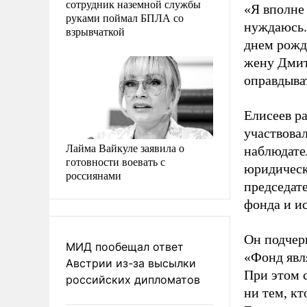
сотрудник наземной службы
«Я вполне
руками поймал БПЛА со
нуждаюсь.
взрывчаткой
днем рожде
жену Дмитр
оправдыват
Елисеев ра
участвова
Лайма Вайкуле заявила о
наблюдате
готовности воевать с
юридическ
россиянами
председат
фонда и и
Он подчер
МИД пообещал ответ
«Фонд явл
Австрии из-за высылки
При этом 
российских дипломатов
ни тем, кт