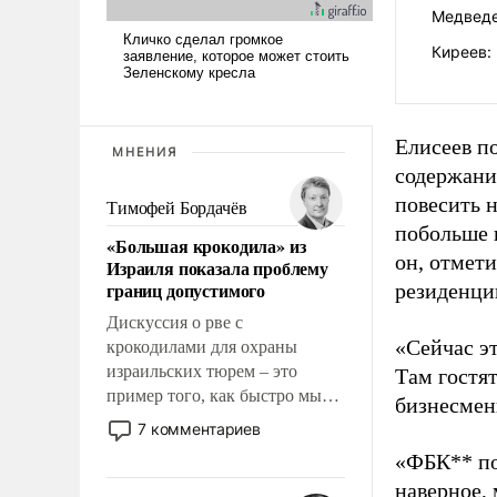
Медведе
Киреев:
Елисеев п
МНЕНИЯ
содержания
повесить н
Тимофей Бордачёв
побольше 
«Большая крокодила» из
он, отмети
Израиля показала проблему
границ допустимого
резиденции
Дискуссия о рве с
«Сейчас эт
крокодилами для охраны
израильских тюрем – это
Там гостя
пример того, как быстро мы
бизнесмен
двигаемся по пути
7 комментариев
революционных изменений.
«ФБК** пос
То, что несколько лет назад
наверное, 
было образом для