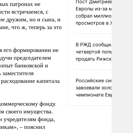
Пост Дмитриева о гибе
ных патронах не
Европы из-за мигранто
сти встречаемся, с
собрал миллион
не дружим, но и сына, и
просмотров в X
е, что ж, теперь за это
В РЖД сообщили о
 в его формировании не
четвертой попытке
удучи председателем
продать Рижский вокза
 опыт банковской и
ь заместителя
 расходование капитала
Российские синхронис
завоевали золото на
чемпионате Европы
екоммерческому фонду.
м своего имущества.
и учредителям фонда,
никам», – пояснил