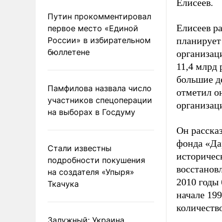
Елисеев.
Путин прокомментировал
Елисеев р
первое место «Единой
России» в избирательном
планирует 
бюллетене
организаци
11,4 млрд 
большие де
Памфилова назвала число
отметил он
участников спецоперации
организаци
на выборах в Госдуму
Он расска
фонда «Да
Стали известны
историчес
подробности покушения
восстановл
на создателя «Упыря»
2010 годы 
Ткачука
начале 19
количество
Залужный: Украина