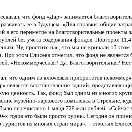
ассказал, что фонд «Дар» занимается благотворител
развивать ее в будущем. «Для справки: общие затра
й в его периметре на благотворительные проекты за
рублей без учета содержания фондов. Повторю: 11,4
ньги. Ну, простите нас, что мы не кричали об этом 
. При этом Елисеев отметил, что фонд не является
ей. «Некоммерческая? Да. Благотворительная? Нет»,
зал, что одним из ключевых приоритетов некоммерч
р» является восстановление зданий, представляющ
кую ценность. Так, фонд был одним из многих круп
ение музейно-паркового комплекса в Стрельне, куда
было перечислено 1 млрд 728 млн рублей. «Сейчас 
90-х годов это были просто руины. Сегодня он прин
 туристов из многих стран мира», – отметил Елисее