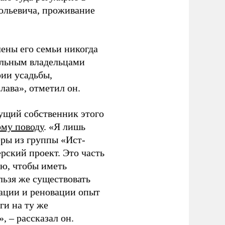
ольевича, проживание
лены его семьи никогда
ульным владельцами
ии усадьбы,
лава», отметил он.
дущий собственник этого
ому поводу
. «Я лишь
еры из группы «Ист-
ский проект. Это часть
ю, чтобы иметь
льзя же существовать
рации и реновации опыт
ги на ту же
, – рассказал он.