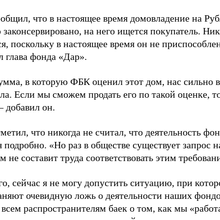
ообщил, что в настоящее время домовладение на Ру
 законсервировано, на него ищется покупатель. Ни
ся, поскольку в настоящее время он не приспособле
л глава фонда «Дар».
умма, в которую ФБК оценил этот дом, нас сильно 
а. Если мы сможем продать его по такой оценке, то
– добавил он.
метил, что никогда не считал, что деятельность фо
я подробно. «Но раз в обществе существует запрос 
м не составит труда соответствовать этим требовани
го, сейчас я не могу допустить ситуацию, при кот
аняют очевидную ложь о деятельности наших фондо
 всем распространителям баек о том, как мы «работ