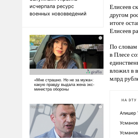
исчерпала ресурс
Елисеев с
военных нововведений
другом ро
итоге оста
Елисеев ра
По словам
в Плесе со
единствен
вложил в 
млрд рубл
НА ЭТУ
Алишер 
Усманов
Усманов