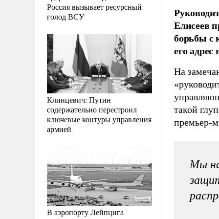
Россия вызывает ресурсный
Руководи
голод ВСУ
Елисеев п
борьбы с 
его адрес 
На замеча
«руководи
управляющ
Клинцевич: Путин
содержательно перестроил
такой глу
ключевые контуры управления
премьер-м
армией
Мы на
защит
расп
В аэропорту Лейпцига