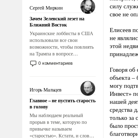
силу служ
псевдонаучной фантастики,
Сергей Миркин
стало всерьез обсуждаемой
свое не оп
Зачем Зеленский лезет на
идеей.
Ближний Восток
Елисеев по
Украинские лоббисты в США
не являли
использовали все свои
этой недв
возможности, чтобы повлиять
принадлеж
на Трампа в вопросе
предоставления вооружений
0 комментариев
своим нанимателям. Вероятно,
Говоря об
кому-то из тех, кто
объекта –
консультирует Киев, пришла в
могу подт
голову мысль: хорошо бы
Игорь Мальцев
Инвест» п
продемонстрировать, что
Главное – не пустить старость
нашей дея
Украина вступила в
в голову
вооруженное противостояние
средства д
с Ираном.
Мы наблюдаем реальный
только за 
прорыв в теме, которую по
было прост
привычке называем
благотвори
«старостью». Кстати, и слово-