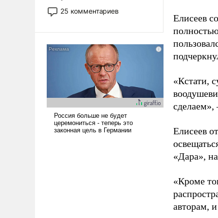
то это уже стараются не
25 комментариев
Елисеев с
использовать – так же, как
«бабка», «дед», – хотя бы в
полностью
образованной среде, потому
пользовал
что оно уже несет негативные
подчеркну
коннотации.
«Кстати, с
воодушевил
сделаем», 
Елисеев от
освещатьс
«Дара», на
«Кроме то
распростр
авторам, и