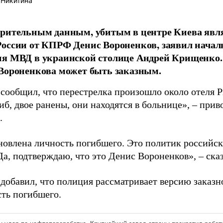
 Никитина
арительным данным, убитым в центре Киева явл
оссии от КПРФ Денис Вороненков, заявил начал
я МВД в украинской столице Андрей Крищенко.
Вороненкова может быть заказным.
ообщил, что перестрелка произошло около отеля Pr
б, двое ранены, они находятся в больнице», – прив
.
новлена личность погибшего. Это политик российс
а, подтверждаю, что это Денис Вороненков», – сказ
добавил, что полиция рассматривает версию заказн
сть погибшего.