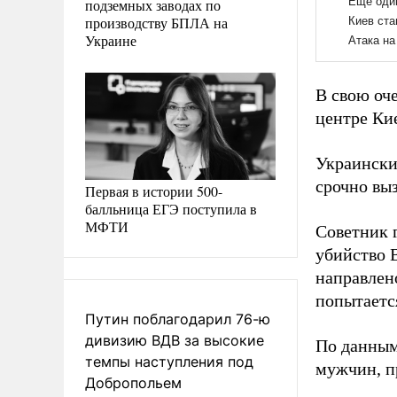
подземных заводах по
производству БПЛА на
Украине
В свою оче
центре Кие
Украински
срочно выз
Первая в истории 500-
балльница ЕГЭ поступила в
МФТИ
Советник 
убийство 
направлен
попытается
Путин поблагодарил 76-ю
дивизию ВДВ за высокие
По данным
темпы наступления под
мужчин, п
Добропольем