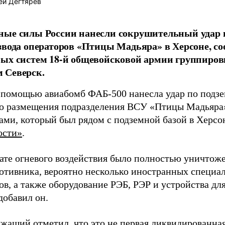
ей Дегтярёв
ные силы России нанесли сокрушительный удар 
звода операторов «Птицы Мадьяра» в Херсоне, с
ых систем 18-й общевойсковой армии группиров
 Северск.
 помощью авиабомб ФАБ-500 нанесла удар по подз
о размещения подразделения ВСУ «Птицы Мадьяра»
ами, который был рядом с подземной базой в Херсо
ости»
.
тате огневого воздействия было полностью уничтоже
ротивника, вероятно несколько иностранных специал
в, а также оборудование РЭБ, РЭР и устройства дл
добавил он.
жащий отметил, что это не первая ликвидированная