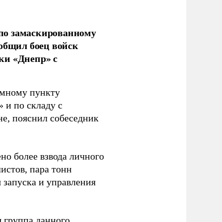
по замаскированному
ообщил боец войск
ки «Днепр» с
емному пункту
 и по складу с
не, пояснил собеседник
но более взвода личного
истов, пара тонн
я запуска и управления
 группа данного