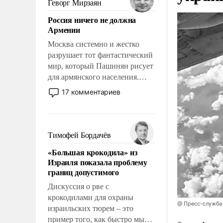
Геворг Мирзаян
означает многолетний период
Россия ничего не должна
уязвимости США, например,
Армении
перед Китаем.
Москва системно и жестко
разрушает тот фантастический
мир, который Пашинян рисует
для армянского населения.
Мир, где политические
17 комментариев
прожекты будут безусловно
оплачиваться за счет
российских
налогоплательщиков и где
Тимофей Бордачёв
Еревану за свои поступки не
«Большая крокодила» из
нужно отвечать.
Израиля показала проблему
границ допустимого
Дискуссия о рве с
крокодилами для охраны
@ Пресс-служба
израильских тюрем – это
пример того, как быстро мы