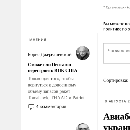
* Организация (
Вы можете к
политике по 
МНЕНИЯ
Борис Джерелиевский
Сможет ли Пентагон
перестроить ВПК США
Только для того, чтобы
Сортировка:
вернуться к довоенному
объему запасов ракет
Tomahawk, THAAD и Patriot
6 АВГУСТА 2
США потребуется более трех
4 комментария
лет. Даже небольшая война с
Авиаб
Ираном опустошила
украи
американские арсеналы.
Сложившаяся ситуация