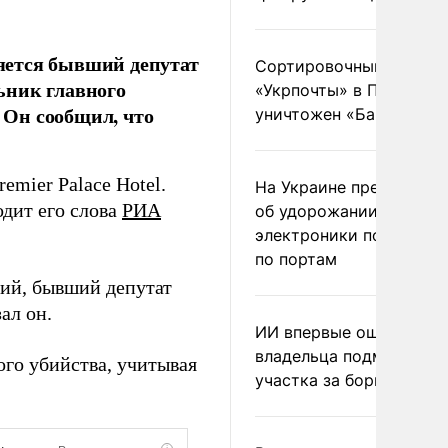
яется бывший депутат
Сортировочный пункт
ьник главного
«Укрпочты» в Павлогра
 Он сообщил, что
уничтожен «Бандероль
emier Palace Hotel.
На Украине предупреди
одит его слова
РИА
об удорожании китайс
электроники после уда
по портам
кий, бывший депутат
ал он.
ИИ впервые оштрафова
владельца подмосковн
ого убийства, учитывая
участка за борщевик