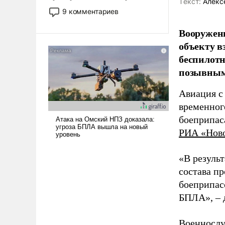
Tекст:
Алекс
двигаемся по пути
9 комментариев
революционных изменений.
То, что несколько лет назад
Вооружен
было образом для
объекту в
псевдонаучной фантастики,
беспилотн
стало всерьез обсуждаемой
позывным
идеей.
Авиация с
временног
боеприпас
РИА «Нов
«В резуль
состава п
боеприпасо
БПЛА», – 
Военнослу