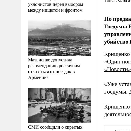
Tекст:
Ольга
уклонистов перед выбором
между нищетой и фронтом
По предв
Госдумы Р
управлени
убийство 
Крищенко с
Матвиенко допустила
«Один поги
рекомендацию россиянам
«Новости»
отказаться от поездок в
Армению
«Уже уста
Госдумы. Д
Крищенко 
деятельно
СМИ сообщили о скрытых