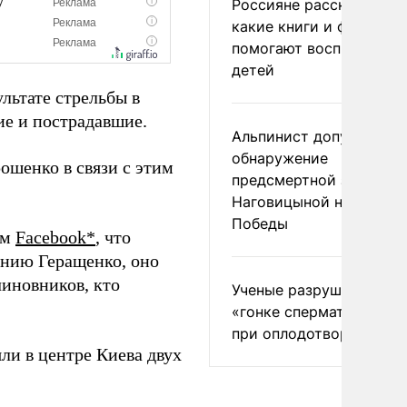
Россияне рассказали,
какие книги и фильмы
помогают воспитывать
детей
льтате стрельбы в
ие и пострадавшие.
Альпинист допустил
обнаружение
шенко в связи с этим
предсмертной записки
Наговицыной на пике
Победы
ем
Facebook*
, что
ению Геращенко, оно
чиновников, кто
Ученые разрушили миф
«гонке сперматозоидов
при оплодотворении
ли в центре Киева двух