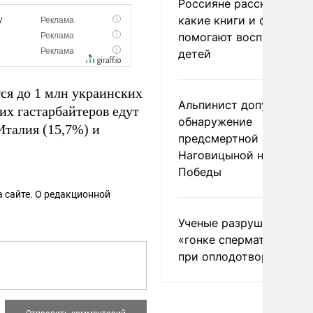
Россияне рассказали,
какие книги и фильмы
помогают воспитывать
детей
ся до 1 млн украинских
Альпинист допустил
их гастарбайтеров едут
обнаружение
Италия (15,7%) и
предсмертной записки
Наговицыной на пике
Победы
 сайте. О редакционной
Ученые разрушили миф
«гонке сперматозоидов
при оплодотворении