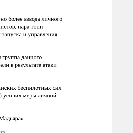
но более взвода личного
истов, пара тонн
я запуска и управления
 группа данного
ли в результате атаки
инских беспилотных сил
и)
усилил
меры личной
Мадьяра».