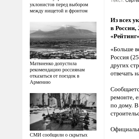
Tекст:
Серге
уклонистов перед выбором
между нищетой и фронтом
Из всех у
в России,
«Рейтинг»
«Больше в
Россия (25
Матвиенко допустила
других ст
рекомендацию россиянам
отвечать н
отказаться от поездок в
Армению
Сообщаетс
ремонте, е
по дому. 
строительс
Официальн
СМИ сообщили о скрытых