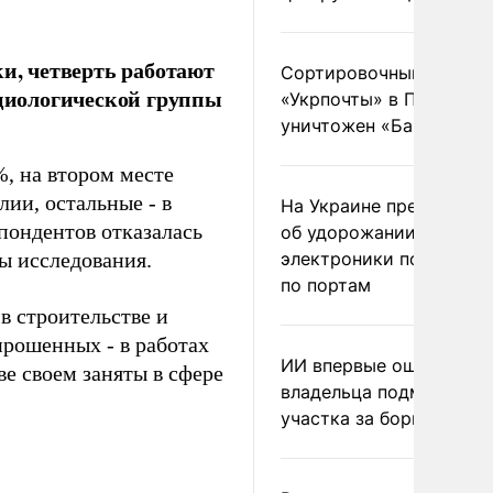
ки, четверть работают
Сортировочный пункт
оциологической группы
«Укрпочты» в Павлогра
уничтожен «Бандероль
, на втором месте
лии, остальные - в
На Украине предупреди
пондентов отказалась
об удорожании китайс
ы исследования.
электроники после уда
по портам
в строительстве и
прошенных - в работах
ИИ впервые оштрафова
е своем заняты в сфере
владельца подмосковн
участка за борщевик