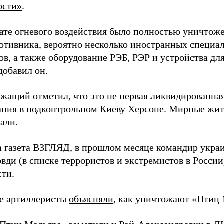
ости»
.
тате огневого воздействия было полностью уничтоже
ротивника, вероятно несколько иностранных специал
в, а также оборудование РЭБ, РЭР и устройства дл
добавил он.
жащий отметил, что это не первая ликвидированная
ния в подконтрольном Киеву Херсоне. Мирные жите
али.
а газета ВЗГЛЯД, в прошлом месяце командир укра
вди (в списке террористов и экстремистов в Росси
сти.
е артиллеристы
объясняли
, как уничтожают «Птиц 