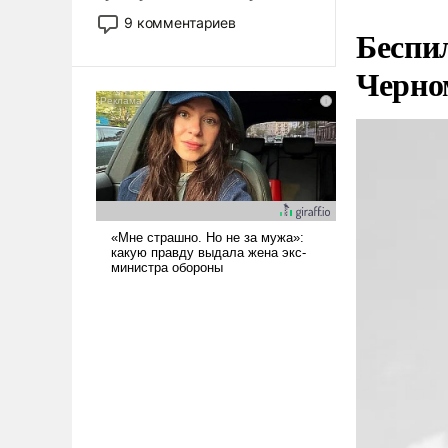
двигаемся по пути
9 комментариев
Беспи
революционных изменений.
То, что несколько лет назад
Черно
было образом для
псевдонаучной фантастики,
стало всерьез обсуждаемой
идеей.