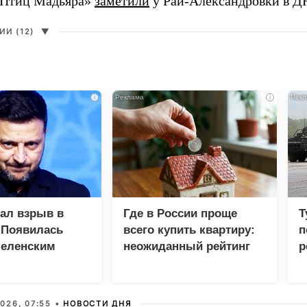
«Птиц Мадьяра»
заметили
у Рай-Александровки в Д
И (12)
▼
i
i
зал взрыв в
Где в России проще
Т
 Появилась
всего купить квартиру:
п
Зеленским
неожиданный рейтинг
р
026, 07:55 •
НОВОСТИ ДНЯ