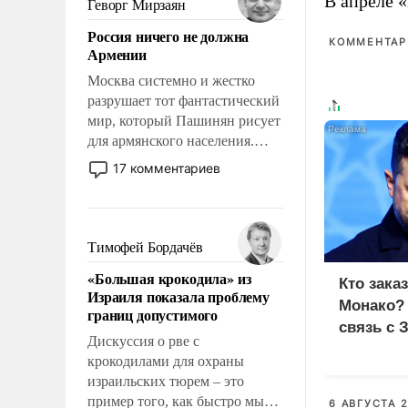
В апреле 
Геворг Мирзаян
означает многолетний период
Россия ничего не должна
уязвимости США, например,
КОММЕНТАРИ
Армении
перед Китаем.
Москва системно и жестко
разрушает тот фантастический
мир, который Пашинян рисует
для армянского населения.
Мир, где политические
17 комментариев
прожекты будут безусловно
оплачиваться за счет
российских
налогоплательщиков и где
Тимофей Бордачёв
Еревану за свои поступки не
«Большая крокодила» из
нужно отвечать.
Кто зака
Израиля показала проблему
Монако?
границ допустимого
связь с 
Дискуссия о рве с
крокодилами для охраны
израильских тюрем – это
пример того, как быстро мы
6 АВГУСТА 2