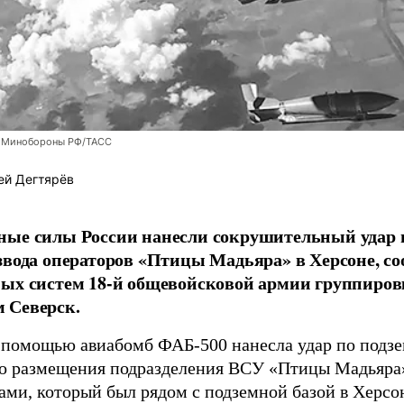
 Минобороны РФ/ТАСС
ей Дегтярёв
ные силы России нанесли сокрушительный удар 
звода операторов «Птицы Мадьяра» в Херсоне, с
ых систем 18-й общевойсковой армии группиров
 Северск.
 помощью авиабомб ФАБ-500 нанесла удар по подз
о размещения подразделения ВСУ «Птицы Мадьяра»
ами, который был рядом с подземной базой в Херсо