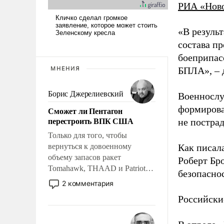
РИА «Нов
«В резуль
состава п
боеприпасо
МНЕНИЯ
БПЛА», – 
Борис Джерелиевский
Военнослу
формирова
Сможет ли Пентагон
перестроить ВПК США
не пострад
Только для того, чтобы
вернуться к довоенному
Как писал
объему запасов ракет
Роберт Бро
Tomahawk, THAAD и Patriot
безопасно
США потребуется более трех
2 комментария
лет. Даже небольшая война с
Российски
Ираном опустошила
американские арсеналы.
Сложившаяся ситуация