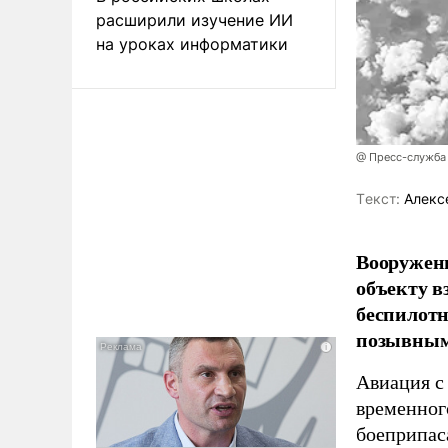
расширили изучение ИИ
на уроках информатики
@ Пресс-служба
Tекст:
Алекс
Вооружен
объекту в
беспилотн
позывным
Авиация с
временног
боеприпас