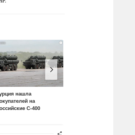
НР.
i
урция нашла
Пощечина всей системе
окупателей на
правосудия: что
оссийские C-400
натворил сын
украинского олигарха