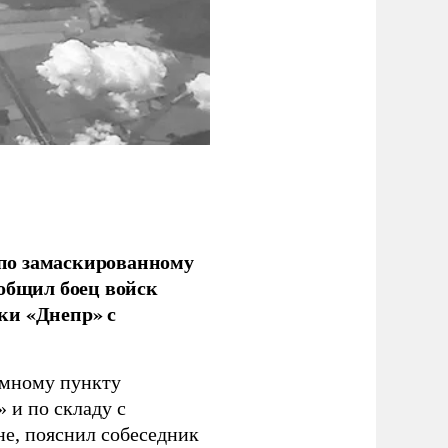
по замаскированному
ообщил боец войск
ки «Днепр» с
емному пункту
 и по складу с
не, пояснил собеседник