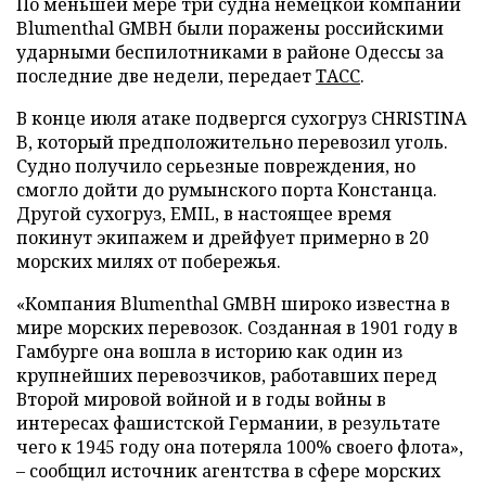
По меньшей мере три судна немецкой компании
Blumenthal GMBH были поражены российскими
ударными беспилотниками в районе Одессы за
последние две недели, передает
ТАСС
.
В конце июля атаке подвергся сухогруз CHRISTINA
B, который предположительно перевозил уголь.
Судно получило серьезные повреждения, но
смогло дойти до румынского порта Констанца.
Другой сухогруз, EMIL, в настоящее время
покинут экипажем и дрейфует примерно в 20
морских милях от побережья.
«Компания Blumenthal GMBH широко известна в
мире морских перевозок. Созданная в 1901 году в
Гамбурге она вошла в историю как один из
крупнейших перевозчиков, работавших перед
Второй мировой войной и в годы войны в
интересах фашистской Германии, в результате
чего к 1945 году она потеряла 100% своего флота»,
– сообщил источник агентства в сфере морских