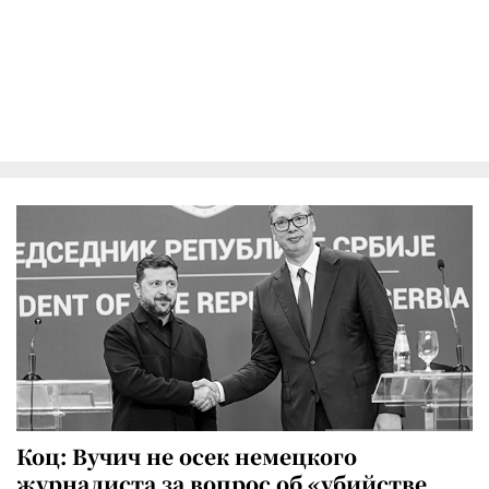
Коц: Вучич не осек немецкого
журналиста за вопрос об «убийстве