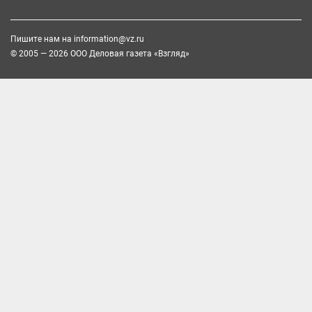
Пишите нам на
information@vz.ru
© 2005 — 2026 ООО Деловая газета «Взгляд»