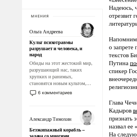
Надеюсь, ч
отрезвит 
МНЕНИЯ
литературы
Ольга Андреева
Напомним,
Культ психотравмы
о запрете
разрушает и человека, и
народ
текстов Б
Путина
по
Обиды на этот жестокий мир,
разрушающий нас, таких
спикер Го
хрупких и ранимых,
внеочеред
становятся новым культом,
религиозн
постепенно вытесняя и
6 комментариев
отменяя традиционное
Глава Чеч
требование к человеку – быть
Кадыров
в
мужественным и твердым под
ударами судьбы, брать на себя
признать э
Александр Тимохин
ответственность, помогать
назвал ее
Безэкипажный корабль –
слабым, идти вперед и
На следу
задача со многими