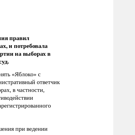
ния правил
ах, и потребовала
ртии на выборах в
уд.
нять «Яблоко» с
инистративный ответчик
ах, в частности,
тиводействии
зарегистрированного
шения при ведении