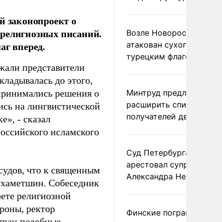
й законопроект о
 религиозных писаний.
Возле Новороссийска
аг вперед.
атакован сухогруз под
турецким флагом
жали представители
кладывалась до этого,
 принимались решения о
Минтруд предложил
расширить список
ись на лингвистической
получателей двух пенс
е», - сказал
Российского исламского
Суд Петербурга заочно
арестовал супругу
 судов, что к священным
Александра Невзорова
ухаметшин. Собеседник
рете религиозной
ороны, ректор
Финские пограничники
стран подобные