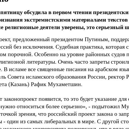
 пятницу обсудила в первом чтении президентски
ризнания экстремистскими материалами текстов
е религиозные деятели уверены, это серьезный ш
оект, предложенный президентом Путиным, поддер
ссий без исключения. Судебная практика, которая с
лом порочной. Особенно на уровне районных судов
елигиозной литературы. Очень часто запреты строил
. В исламе все священные писания на арабском язык
ель Совета исламского образования России, ректор 
ета (Казань) Рафик Мухаметшин.
т законопроект появится, то это будет указание для
нужно относиться более серьезно», - подытожил М
 точкой зрения, что российский проект закона о зап
 - один из самых либеральных в мире. С другой ст
о исламского университета подчеркнул, что в ряде 