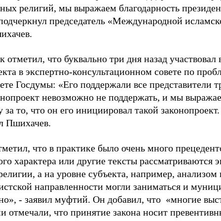
ных религий, мы выражаем благодарность президен
- подчеркнул председатель «Международной исламс
ихачев.
 отметил, что буквально три дня назад участвовал
екта в экспертно-консультационном совете по проб
ете Госдумы: «Его поддержали все представители 
онопроект невозможно не поддержать, и мы выражае
 за то, что он его инициировал такой законопроект.
л Пшихачев.
етил, что в практике было очень много прецеденто
ого характера или другие тексты рассматриваются 
религии, а на уровне субъекта, например, анализом
истской направленности могли заниматься и муниц
но», - заявил муфтий. Он добавил, что «многие вы
и отмечали, что принятие закона носит превентивн