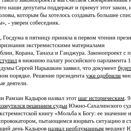
то наши депутаты поддержат и примут этот закон, 
головы, которым бы хотелось создавать большие спи
», - уверен собеседник.
 Госдума в пятницу приняла в первом чтении през
 признания экстремистскими материалами
иблии, Корана, Танаха и Ганджура. Законопроект с 
ступил
в нижнюю палату российского парламента 14
сдумы Сергей Нарышкин заявил, что документ
буде
ном порядке. Решение президента
уже одобрили
мно
ые деятели.
ни Рамзан Кадыров назвал этот
шаг историческим
. 
озмутился решением судьи
Южно-Сахалинского суд
кстремистской книгу «Мольба к Богу: ее значение и
 «провокатором, пытающимся взорвать ситуацию в с
ющий день Кадыров
назвал необдуманным
вердикт 