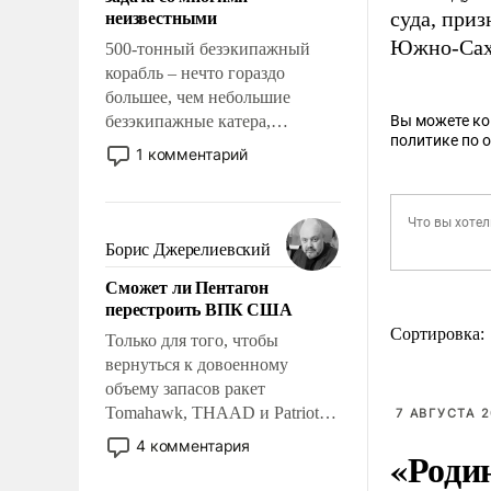
адаптироваться.
неизвестными
суда, при
Южно-Сах
500-тонный безэкипажный
корабль – нечто гораздо
большее, чем небольшие
безэкипажные катера,
Вы можете к
политике по 
применение которых уже
1 комментарий
стало обыденностью. Задача по
созданию такого корабля очень
сложна и амбициозна. Однако
и ее реализация радикально
Борис Джерелиевский
поднимет наши боевые
Сможет ли Пентагон
возможности.
перестроить ВПК США
Сортировка:
Только для того, чтобы
вернуться к довоенному
объему запасов ракет
Tomahawk, THAAD и Patriot
7 АВГУСТА 2
США потребуется более трех
4 комментария
«Роди
лет. Даже небольшая война с
Ираном опустошила