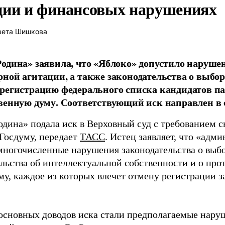
ции и финансовых нарушениях
вета Шишкова
одина» заявила, что «Яблоко» допустило наруше
ной агитации, а также законодательства о выбор
регистрацию федерального списка кандидатов па
венную думу. Соответствующий иск направлен в с
одина» подала иск в Верховный суд с требованием с
 Госдуму, передает
ТАСС
. Истец заявляет, что «адм
многочисленные нарушения законодательства о выбор
ельства об интеллектуальной собственности и о про
му, каждое из которых влечет отмену регистрации 
основных доводов иска стали предполагаемые нару