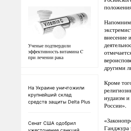
положения
Напомним,
экстремис
внесение 
деятельно
Ученые подтвердили
эффективность витамина C
отмечаетс
при лечении рака
вероиспов
другими л
Кроме того
На Украине уничтожили
религиозн
крупнейший склад
иудаизм и
средств защиты Delta Plus
России».
«Законопр
Сенат США одобрил
Ганджура 
ужесточение санкций