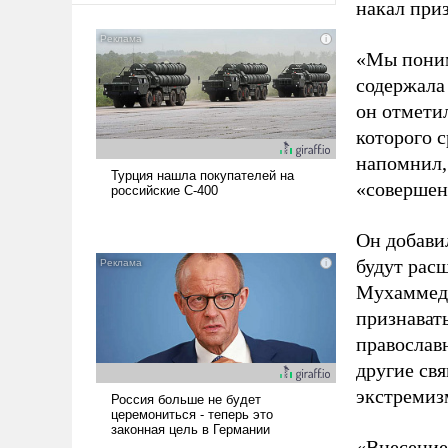
накал при
«Мы понима
содержала
он отмети
которого 
напомнил,
«совершен
Он добавил
будут расш
Мухаммеда
признавать
православн
другие св
экстремиз
«Внесение