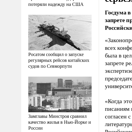
потеряли надежду на США
Госдума в
запрете п
Российски
«Законопр
всех конфе
Росатом сообщил о запуске
была в це
регулярных рейсов китайских
запрете р
судов по Севморпути
экспертизе
председат
университ
«Когда это
писаниям 
Замглавы Минстроя сравнил
согласен с
качество жилья в Нью-Йорке и
литературы
России
Росийског