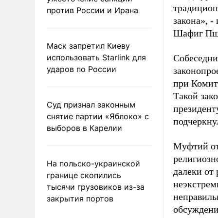
традицион
против России и Ирана
закона», 
Шафиг Пш
Маск запретил Киеву
использовать Starlink для
Собеседник
ударов по России
законопро
при Комит
Такой зак
Суд признал законным
президенту
снятие партии «Яблоко» с
подчеркну
выборов в Карелии
Муфтий отм
религиозн
На польско-украинской
далеки от 
границе скопились
неэкстрем
тысячи грузовиков из-за
неправиль
закрытия портов
обсуждени