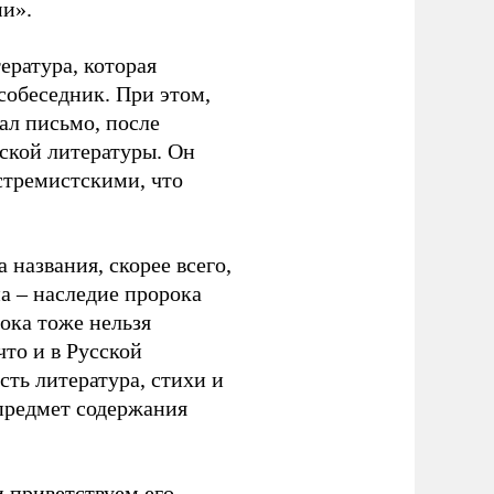
ими».
ература, которая
собеседник. При этом,
ал письмо, после
тской литературы. Он
стремистскими, что
 названия, скорее всего,
а – наследие пророка
ока тоже нельзя
что и в Русской
сть литература, стихи и
 предмет содержания
 приветствуем его.