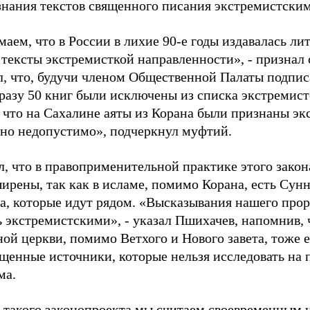
знания текстов священного писания экстремистск
ем, что в России в лихие 90-е годы издавалась лит
 тексты экстремисткой направленности», - признал 
л, что, будучи членом Общественной Палаты подпис
сразу 50 книг были исключены из списка экстремис
 что на Сахалине аяты из Корана были признаны эк
но недопустимо», подчеркнул муфтий.
, что в правоприменительной практике этого закона
ирены, так как в исламе, помимо Корана, есть Сунн
, которые идут рядом. «Высказывания нашего прор
 экстремистскими», - указал Пшихачев, напомнив, 
ой церкви, помимо Ветхого и Нового завета, тоже е
ященные источники, которые нельзя исследовать на
ма.
 такого законопроекта мы считаем своевременным и