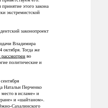
и принятие этого закона
ски экстремистской
идентский законопроект
подачи Владимира
 октября. Тогда же
т рассмотрен
во
гие политические и
9 сентября
а Натальи Перченко
 место в исламе» и
тране» и «шайтаном».
Южно-Сахалинского