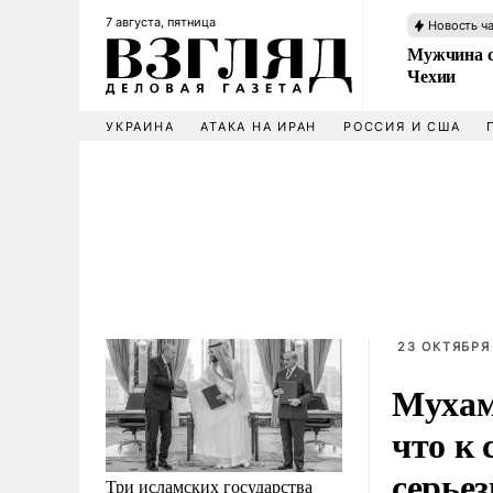
7 августа, пятница
Новость ч
Мужчина с
Чехии
УКРАИНА
АТАКА НА ИРАН
РОССИЯ И США
23 ОКТЯБРЯ 
Мухам
что к
серьез
Три исламских государства