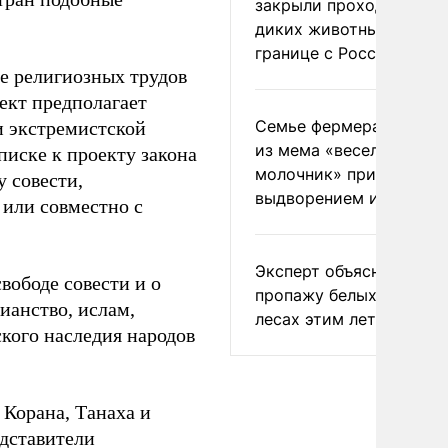
закрыли проходы для
диких животных на
границе с Россией
ие религиозных трудов
ект предполагает
Семье фермера Уолкер
и экстремистской
из мема «веселый
писке к проекту закона
молочник» пригрозили
 совести,
выдворением из Росси
 или совместно с
Эксперт объяснил
вободе совести и о
пропажу белых грибов 
ианство, ислам,
лесах этим летом
кого наследия народов
Корана, Танаха и
дставители