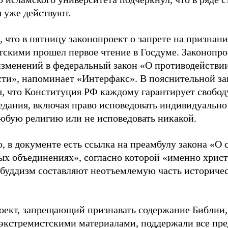
 уже действуют.
 что в пятницу законопроект о запрете на признан
тскими прошел первое чтение в Госдуме. Законопро
изменений в федеральный закон «О противодействи
сти», напоминает «Интерфакс». В пояснительной за
я, что Конституция РФ каждому гарантирует свободу
едания, включая право исповедовать индивидуально
юбую религию или не исповедовать никакой.
, в документе есть ссылка на преамбулу закона «О с
ых объединениях», согласно которой «именно христ
 буддизм составляют неотъемлемую часть историчес
оект, запрещающий признавать содержание Библии, 
экстремистскими материалами, поддержали все пре