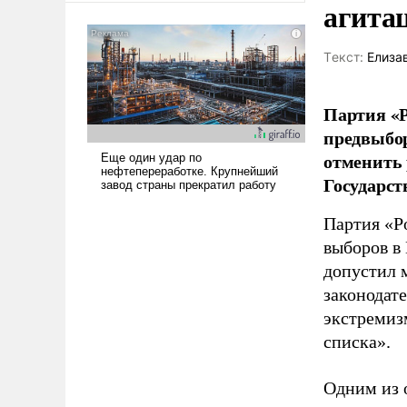
агита
американские арсеналы.
Сложившаяся ситуация
означает многолетний период
Tекст:
Елиза
уязвимости США, например,
перед Китаем.
Партия «Р
предвыбор
отменить 
Государст
Партия «Р
выборов в
допустил 
законодат
экстремиз
списка».
Одним из 