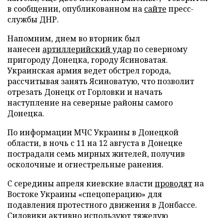
в сообщении, опубликованном на
сайте
пресс-
службы ДНР.
Напомним, днем во вторник был
нанесен
артиллерийский удар
по северному
пригороду Донецка, городу Ясиноватая.
Украинская армия ведет обстрел города,
рассчитывая занять Ясиноватую, что позволит
отрезать Донецк от Горловки и начать
наступление на северные районы самого
Донецка.
По информации МЧС Украины в Донецкой
области, в ночь с 11 на 12 августа в Донецке
пострадали семь мирных жителей, получив
осколочные и огнестрельные ранения.
С середины апреля киевские власти
проводят
на
Востоке Украины «спецоперацию» для
подавления протестного движения в Донбассе.
Силовики активно используют тяжелую