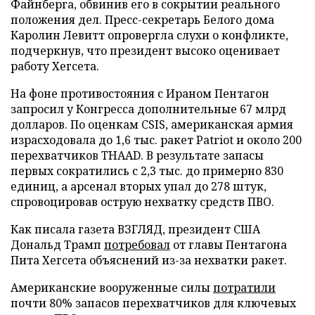
Файнберга, обвинив его в сокрытии реального
положения дел. Пресс-секретарь Белого дома
Каролин Левитт опровергла слухи о конфликте,
подчеркнув, что президент высоко оценивает
работу Хегсета.
На фоне противостояния с Ираном Пентагон
запросил у Конгресса дополнительные 67 млрд
долларов. По оценкам CSIS, американская армия
израсходовала до 1,6 тыс. ракет Patriot и около 200
перехватчиков THAAD. В результате запасы
первых сократились с 2,3 тыс. до примерно 830
единиц, а арсенал вторых упал до 278 штук,
спровоцировав острую нехватку средств ПВО.
Как писала газета ВЗГЛЯД, президент США
Дональд Трамп
потребовал
от главы Пентагона
Пита Хегсета объяснений из-за нехватки ракет.
Американские вооруженные силы
потратили
почти 80% запасов перехватчиков для ключевых