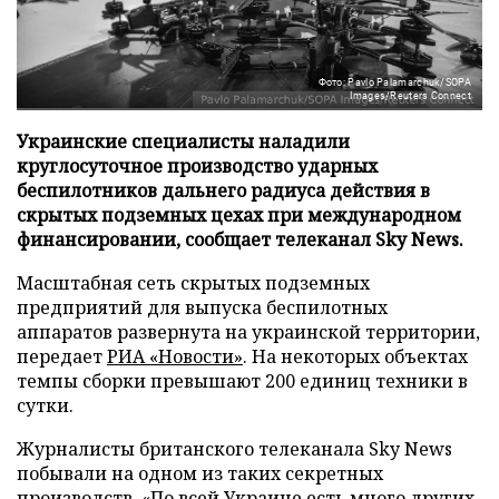
Фото: Pavlo Palamarchuk/SOPA
Images/Reuters Connect
Украинские специалисты наладили
круглосуточное производство ударных
беспилотников дальнего радиуса действия в
скрытых подземных цехах при международном
финансировании, сообщает телеканал Sky News.
Масштабная сеть скрытых подземных
предприятий для выпуска беспилотных
аппаратов развернута на украинской территории,
передает
РИА «Новости»
. На некоторых объектах
темпы сборки превышают 200 единиц техники в
сутки.
Журналисты британского телеканала Sky News
побывали на одном из таких секретных
производств. «По всей Украине есть много других