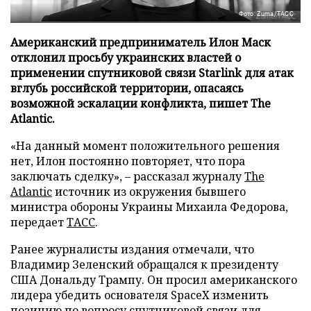
Фото: Zuma/ТАСС
Американский предприниматель Илон Маск
отклонил просьбу украинских властей о
применении спутниковой связи Starlink для атак
вглубь российской территории, опасаясь
возможной эскалации конфликта, пишет The
Atlantic.
«На данный момент положительного решения
нет, Илон постоянно повторяет, что пора
заключать сделку», – рассказал журналу
The
Atlantic
источник из окружения бывшего
министра обороны Украины Михаила Федорова,
передает
ТАСС
.
Ранее журналисты издания отмечали, что
Владимир Зеленский обращался к президенту
США Дональду Трампу. Он просил американского
лидера убедить основателя SpaceX изменить
позицию по вопросу спутниковой связи для