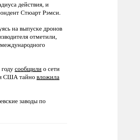
диуса действия, и
спондент Стюарт Рэмси.
уясь на выпуске дронов
изводителя отметили,
в международного
 году
сообщили
о сети
ия США тайно
вложила
евские заводы по