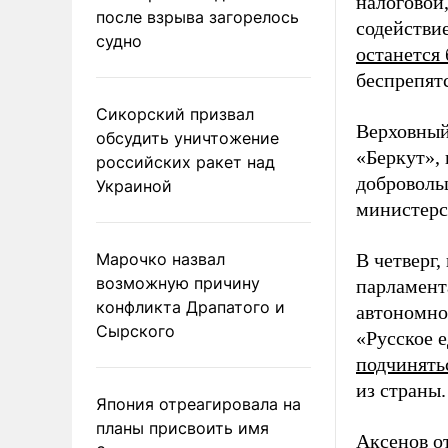
налоговой
после взрыва загорелось
содействи
судно
останется
беспрепят
Сикорский призвал
Верховный
обсудить уничтожение
«Беркут»,
российских ракет над
доброволь
Украиной
министерс
Марочко назвал
В четверг,
возможную причину
парламен
конфликта Драпатого и
автономно
Сырского
«Русское е
подчинять
из страны.
Япония отреагировала на
планы присвоить имя
Аксенов о