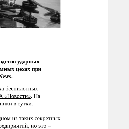
одство ударных
емных цехах при
News.
ка беспилотных
А «Новости»
. На
ники в сутки.
дном из таких секретных
редприятий, но это –