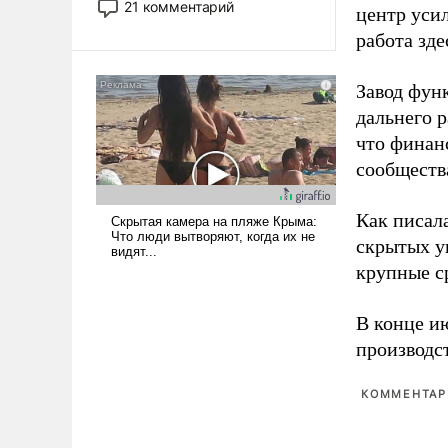
21 комментарий
центр уси
прожекты будут безусловно
работа зде
оплачиваться за счет
российских
налогоплательщиков и где
Завод фун
Еревану за свои поступки не
дальнего 
нужно отвечать.
что финан
сообществ
Как писал
скрытых у
крупные с
В конце и
производс
КОММЕНТАРИ