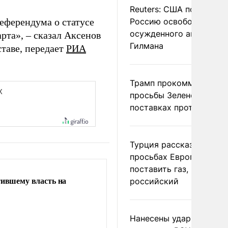
Reuters: США попросил
еферендума о статусе
Россию освободить
осужденного американ
та», – сказал Аксенов
Гилмана
ставе, передает
РИА
Трамп прокомментиров
просьбы Зеленского о
поставках противораке
Турция рассказала о
просьбах Европы
поставить газ, но не
тившему власть на
российский
Нанесены удары по