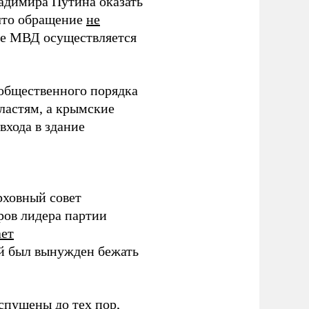
адимира Путина оказать
 что обращение
не
ие МВД осуществляется
общественного порядка
ластям, а крымские
входа в здание
рховный совет
ров лидера партии
ет
й был вынужден бежать
спущены до тех пор,