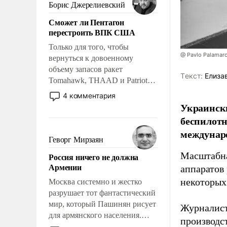
ударами судьбы, брать на себя
Борис Джерелиевский
ответственность, помогать
Сможет ли Пентагон
слабым, идти вперед и
перестроить ВПК США
адаптироваться.
Только для того, чтобы
@ Pavlo Palamar
вернуться к довоенному
объему запасов ракет
Tекст:
Елиза
Tomahawk, THAAD и Patriot
США потребуется более трех
4 комментария
лет. Даже небольшая война с
Украински
Ираном опустошила
беспилотн
американские арсеналы.
междунаро
Сложившаяся ситуация
Геворг Мирзаян
означает многолетний период
Масштабна
Россия ничего не должна
уязвимости США, например,
Армении
аппаратов
перед Китаем.
некоторых
Москва системно и жестко
разрушает тот фантастический
мир, который Пашинян рисует
Журналист
для армянского населения.
производст
Мир, где политические