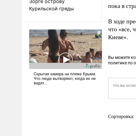
Зорге острову
пока в стр
Курильской гряды
В ходе пр
что «все, 
Киеве».
Вы можете к
политике по 
Сортировка: