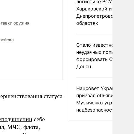
логистике ВСУ в
Харьковской и
Днепропетровской
областях
ставки оружия
 войска
Стало известно о
неудачных попытках ВС
форсировать Северски
Донец
Нацсовет Украины по Т
призвал объявить
вершенствования статуса
Музыченко угрозой
нацбезопасности
реподчинении
себе
ил, МЧС, флота,