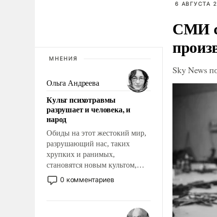
6 АВГУСТА 2
СМИ с
произ
МНЕНИЯ
Sky News п
Ольга Андреева
Культ психотравмы
разрушает и человека, и
народ
Обиды на этот жестокий мир,
разрушающий нас, таких
хрупких и ранимых,
становятся новым культом,
постепенно вытесняя и
0 комментариев
отменяя традиционное
требование к человеку – быть
мужественным и твердым под