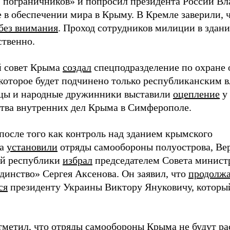
, пограничников» и попросил президента России Вл
е в обеспечении мира в Крыму. В Кремле заверили,
 без внимания
. Проход сотрудников милиции в здан
ственно.
 совет Крыма
создал
спецподразделение по охране 
 которое будет подчинено только республиканским в
цы и народные дружинники выставили
оцепление
у 
тва внутренних дел Крыма в Симферополе.
 после того как контроль над зданием крымского
та
установили
отряды самообороны полуострова, Ве
й республики
избрал
председателем Совета минист
динство» Сергея Аксенова. Он заявил, что
продолжа
ся
президенту Украины Виктору Януковичу, которы
тметил, что отряды самообороны Крыма не будут ра