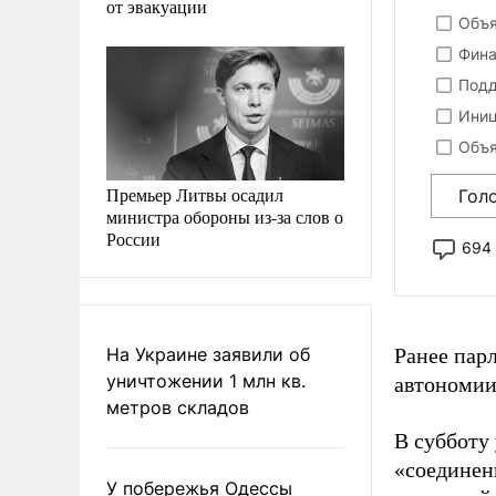
от эвакуации
Объя
Фина
Подд
Иниц
Объя
Премьер Литвы осадил
Гол
министра обороны из-за слов о
России
694
На Украине заявили об
Ранее пар
уничтожении 1 млн кв.
автономии
метров складов
В субботу
«соединен
У побережья Одессы