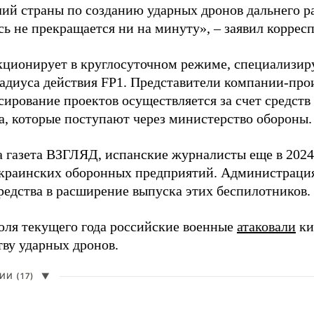
лий страны по созданию ударных дронов дальнего ра
сь не прекращается ни на минуту», – заявил корре
кционирует в круглосуточном режиме, специализир
радиуса действия FP1. Представители компании-про
сирование проектов осуществляется за счет средст
а, которые поступают через министерство обороны.
а газета ВЗГЛЯД, испанские журналисты еще в 2024
краинских оборонных предприятий. Администрац
редства в расширение выпуска этих беспилотников.
юля текущего года российские военные
атаковали
ки
тву ударных дронов.
И (17)
▼