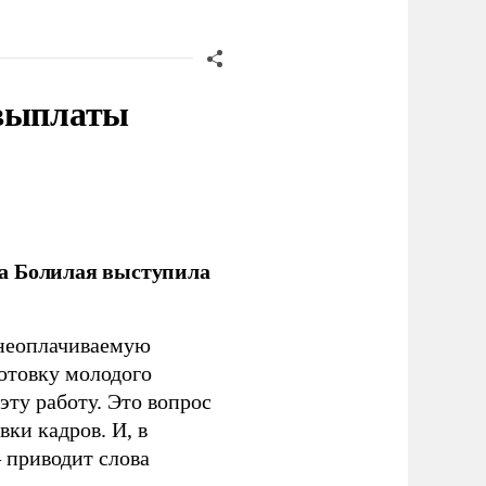
 выплаты
ла Болилая выступила
 неоплачиваемую
готовку молодого
ту работу. Это вопрос
ки кадров. И, в
– приводит слова