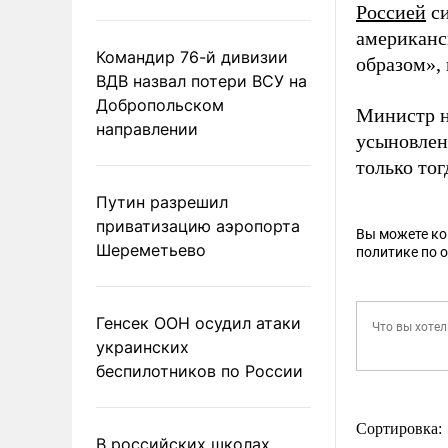
Россией
си
американс
Командир 76-й дивизии
образом»,
ВДВ назвал потери ВСУ на
Добропольском
Министр н
направлении
усыновлен
только тог
Путин разрешил
приватизацию аэропорта
Вы можете к
Шереметьево
политике по 
Генсек ООН осудил атаки
украинских
беспилотников по России
Сортировка:
В российских школах