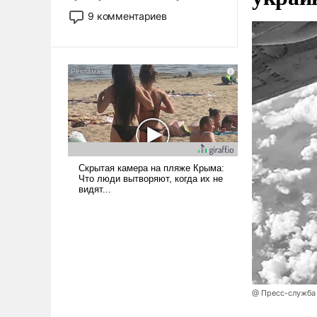
двигаемся по пути
9 комментариев
революционных изменений.
То, что несколько лет назад
было образом для
псевдонаучной фантастики,
стало всерьез обсуждаемой
идеей.
@ Пресс-служба