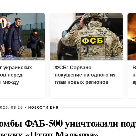
т украинских
ФСБ: Сорвано
В
ов перед
покушение на одного из
н
 между
глав новых регионов
а
 и фронтом
026, 08:26 •
НОВОСТИ ДНЯ
омбы ФАБ-500 уничтожили под
нских «Птиц Мадьяра»