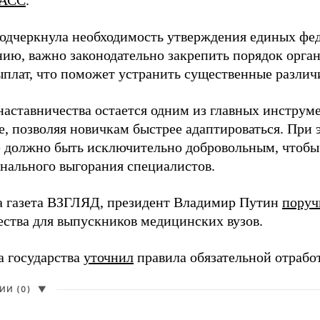
АСС
.
одчеркнула необходимость утверждения единых фед
нию, важно законодательно закрепить порядок орга
ыплат, что поможет устранить существенные различ
наставничества остается одним из главных инструм
, позволяя новичкам быстрее адаптироваться. При 
 должно быть исключительно добровольным, чтобы 
нального выгорания специалистов.
а газета ВЗГЛЯД, президент Владимир Путин
поруч
ества для выпускников медицинских вузов.
а государства
уточнил
правила обязательной отрабо
И (0)
▼