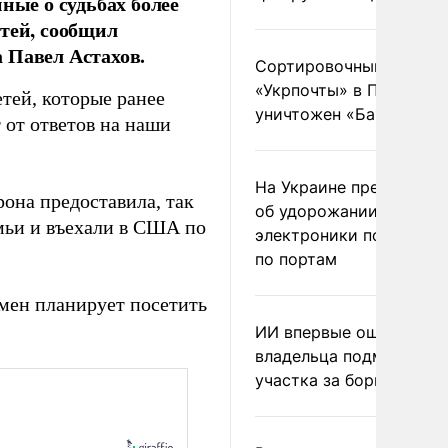
ные о судьбах более
тей, сообщил
 Павел Астахов.
Сортировочный пункт
«Укрпочты» в Павлогра
етей, которые ранее
уничтожен «Бандероль
от ответов на наши
На Украине предупреди
она предоставила, так
об удорожании китайс
емьи и въехали в США по
электроники после уда
по портам
смен планирует посетить
ИИ впервые оштрафова
владельца подмосковн
участка за борщевик