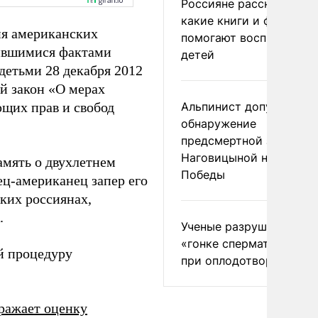
Россияне рассказали,
какие книги и фильмы
ия американских
помогают воспитывать
тившимися фактами
детей
етьми 28 декабря 2012
й закон «О мерах
щих прав и свобод
Альпинист допустил
обнаружение
предсмертной записки
Наговицыной на пике
амять о двухлетнем
Победы
ец-американец запер его
ьких россиянах,
.
Ученые разрушили миф
«гонке сперматозоидов
й процедуру
при оплодотворении
ражает оценку