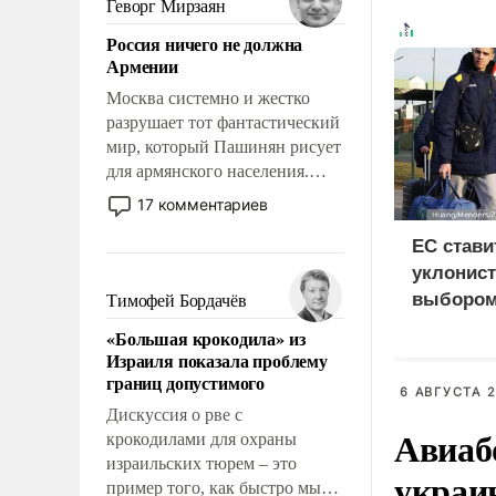
Геворг Мирзаян
означает многолетний период
Россия ничего не должна
уязвимости США, например,
Армении
перед Китаем.
Москва системно и жестко
разрушает тот фантастический
мир, который Пашинян рисует
для армянского населения.
Мир, где политические
17 комментариев
прожекты будут безусловно
оплачиваться за счет
ЕС стави
российских
уклонист
налогоплательщиков и где
выбором
Тимофей Бордачёв
Еревану за свои поступки не
нищетой
«Большая крокодила» из
нужно отвечать.
Израиля показала проблему
границ допустимого
6 АВГУСТА 2
Дискуссия о рве с
Авиаб
крокодилами для охраны
израильских тюрем – это
украи
пример того, как быстро мы