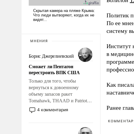
Болилой
Т
Политик п
По ее мне
систему в
МНЕНИЯ
Институт 
в медицине
Борис Джерелиевский
программе
Сможет ли Пентагон
профессио
перестроить ВПК США
Только для того, чтобы
Как писал
вернуться к довоенному
наставнич
объему запасов ракет
Tomahawk, THAAD и Patriot
Ранее глав
США потребуется более трех
4 комментария
лет. Даже небольшая война с
Ираном опустошила
КОММЕНТАРИ
американские арсеналы.
Сложившаяся ситуация