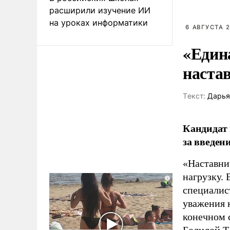
расширили изучение ИИ
на уроках информатики
6 АВГУСТА 2
«Един
наста
Tекст:
Дарья
Кандидат 
за введен
«Наставни
нагрузку. 
специалис
уважения к
конечном с