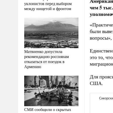
Американс
уклонистов перед выбором
чем 5 тыс
между нищетой и фронтом
уполномоч
«Практичес
были выве
вопросы», 
Единствен
Матвиенко допустила
рекомендацию россиянам
это то, ч
отказаться от поездок в
миграцион
Армению
Для прояс
США.
СМИ сообщили о скрытых