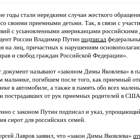
ие годы стали нередкими случаи жесткого обращен
 со своими приемными детьми. Так, в связи с учас
вий с усыновленными американцами российскими д
идент России Владимир Путин
подписал
федеральны
ия на лиц, причастных к нарушениям основополагаю
 прав и свобод граждан Российской Федерации».
т документ называют «законом Димы Яковлева» в п
м мальчике, погибшем после того, как приемный от
еке в автомобиле, а также в память обо всех мален
и пострадавших от рук приемных родителей в США
нно с законом Путин подписал и указ, упрощающи
ия сирот для российских семей.
ергей Лавров заявил, что «закон Димы Яковлева»
от