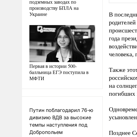
подземных заводах по
производству БПЛА на
Украине
В последн
родителей
происшест
года през
воздейств
человека,
Первая в истории 500-
Также это
балльница ЕГЭ поступила в
российско
МФТИ
на солнцеп
погибших 
Одновреме
Путин поблагодарил 76-ю
усыновлен
дивизию ВДВ за высокие
темпы наступления под
Добропольем
Позднее С