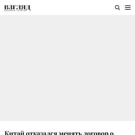
Китай отказался менять договор о