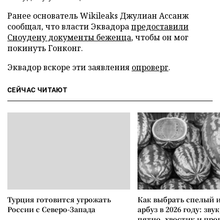
Ранее основатель Wikileaks Джулиан Ассанж
сообщал, что власти Эквадора
предоставили
Сноудену документы беженца
, чтобы он мог
покинуть Гонконг.
Эквадор вскоре эти заявления
опроверг
.
СЕЙЧАС ЧИТАЮТ
Турция готовится угрожать
Как выбрать спелый 
России с Северо-Запада
арбуз в 2026 году: зву
пятно, хвостик и про