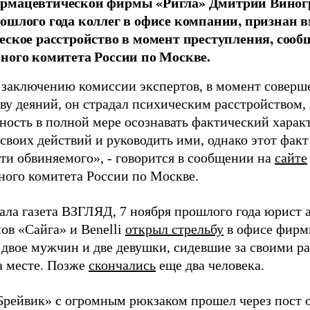
рмацевтической фирмы «Ригла» Дмитрий Виногр
ошлого года коллег в офисе компании, признан 
еское расстройство в момент преступления, соо
ного комитета России по Москве.
 заключению комиссии экспертов, в момент совер
ву деяний, он страдал психическим расстройством,
бность в полной мере осознавать фактический хара
своих действий и руководить ими, однако этот фак
ти обвиняемого», - говорится в сообщении на
сайте
ного комитета России по Москве.
ала газета ВЗГЛЯД, 7 ноября прошлого года юрист 
ов «Сайга» и Benelli
открыл стрельбу
в офисе фирм
е двое мужчин и две девушки, сидевшие за своими р
а месте. Позже
скончались
еще два человека.
Брейвик» с огромным рюкзаком прошел через пост о