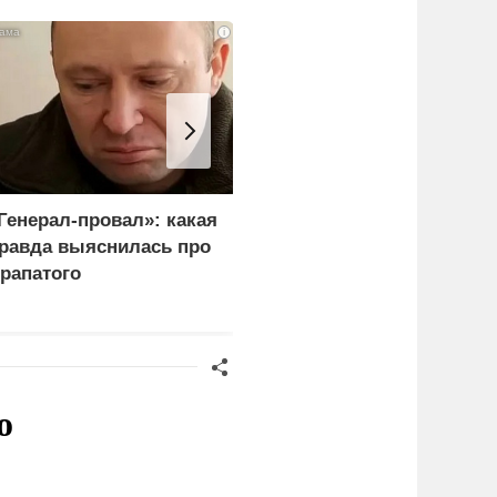
i
Генерал-провал»: какая
Каким стал итог
равда выяснилась про
переговоров Лаврова и
рапатого
Рубио
о