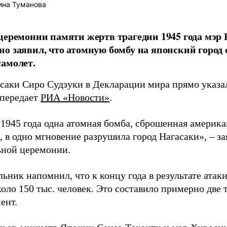
ина Туманова
церемонии памяти жертв трагедии 1945 года мэр
о заявил, что атомную бомбу на японский город
амолет.
асаки Сиро Судзуки в Декларации мира прямо указа
 передает
РИА «Новости»
.
а 1945 года одна атомная бомба, сброшенная амери
 в одно мгновение разрушила город Нагасаки», – з
ной церемонии.
ьник напомнил, что к концу года в результате ата
оло 150 тыс. человек. Это составило примерно две 
ент.