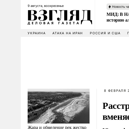
9 августа, воскресенье
Новость ч
МИД: В НА
историю а
УКРАИНА
АТАКА НА ИРАН
РОССИЯ И США
8 ФЕВРАЛЯ 2
Расст
вмен
Жара и обмеление рек жестко