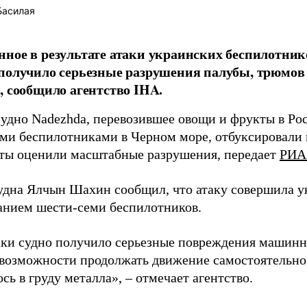
Басилая
ное в результате атаки украинских беспилотник
получило серьезные разрушения палубы, трюмов
, сообщило агентство IHA.
судно Nadezhda, перевозившее овощи и фрукты в Ро
ми беспилотниками в Черном море, отбуксировали в
ты оценили масштабные разрушения, передает
РИА
удна Ялчын Шахин сообщил, что атаку совершила у
анием шести-семи беспилотников.
аки судно получило серьезные повреждения машинн
возможности продолжать движение самостоятельно
сь в груду металла», – отмечает агентство.