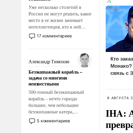
Уже несколько столетий в
России не могут решить, какое
место в ее жизни занимает
интеллигенция, кто к ней
принадлежит, а кого из нее
17 комментариев
исключили с правом
восстановления и без оного. И
чем она отличается от просто
Кто зака
образованных людей. Иногда
Александр Тимохин
Монако?
казалось, что эти вопросы
Безэкипажный корабль –
решены раз и навсегда, но –
связь с 
задача со многими
нет, не решены.
неизвестными
500-тонный безэкипажный
8 АВГУСТА 2
корабль – нечто гораздо
большее, чем небольшие
IHA: 
безэкипажные катера,
применение которых уже
превр
5 комментариев
стало обыденностью. Задача по
созданию такого корабля очень