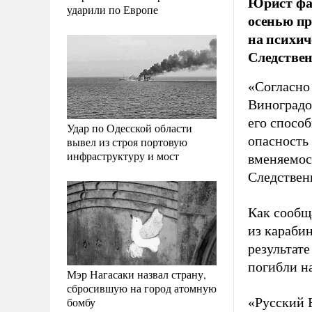
Юрист фа
ударили по Европе
осенью пр
на психич
Следствен
«Согласно
Виноградо
его спосо
Удар по Одесской области
опасность 
вывел из строя портовую
инфраструктуру и мост
вменяемос
Следствен
Как сообщ
из карабин
результат
погибли н
Мэр Нагасаки назвал страну,
сбросившую на город атомную
бомбу
«Русский 