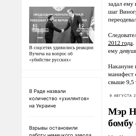
задал ему
шаг Виногр
переодевал
Следовате
2012 года
.
В соцсетях удивились реакции
ему девушк
Вучича на вопрос об
«убийстве русских»
Накануне 
манифест о
свыше 9,5 
В Раде назвали
9 АВГУСТА 2
количество «ухилянтов»
на Украине
Мэр Н
бомбу
Взрывы остановили
работу немецкого завода