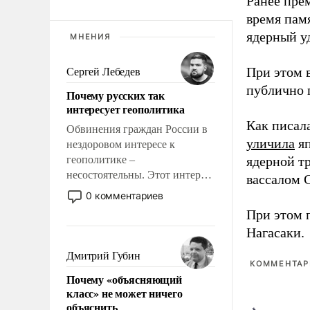
Ранее пре
время пам
ядерный уд
МНЕНИЯ
При этом 
Сергей Лебедев
публично п
Почему русских так
интересует геополитика
Как писал
Обвинения граждан России в
уличила
яп
нездоровом интересе к
геополитике –
ядерной т
несостоятельны. Этот интерес
вассалом C
рационален и прагматичен. Он
0 комментариев
обусловлен тысячелетним
При этом 
опытом выживания в крайне
Нагасаки.
непростых условиях и
фундаментальным знанием,
Дмитрий Губин
КОММЕНТАРИ
что мировая политика имеет
Почему «объясняющий
свойство заявляться на порог
класс» не может ничего
нашего дома.
объяснить