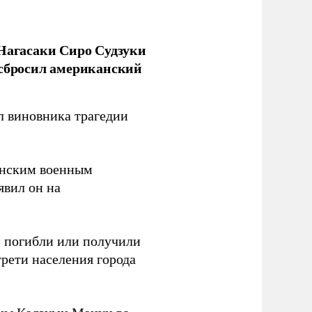
 Нагасаки Сиро Судзуки
 сбросил американский
л виновника трагедии
канским военным
аявил он на
ки погибли или получили
трети населения города