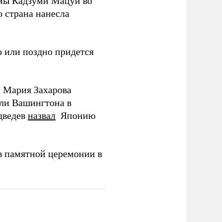
мы Кадзуми Мацуи во
о страна нанесла
 или поздно придется
Д Мария Захарова
ли Вашингтона в
дведев
назвал
Японию
в памятной церемонии в