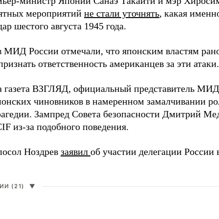
мьер-министр Японии Санаэ Такаити и мэр Хироси
ятных мероприятий
не стали уточнять
, какая именн
ар шестого августа 1945 года.
в МИД России отмечали, что японским властям рано
ризнать ответственность американцев за эти атаки.
а газета ВЗГЛЯД, официальный представитель МИ
онских чиновников в намеренном замалчивании ро
рагедии. Зампред Совета безопасности Дмитрий Ме
IF из-за подобного поведения.
посол Ноздрев
заявил
об участии делегации России 
И (21)
▼