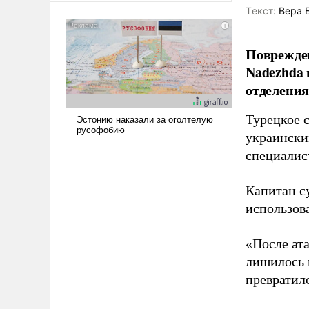
Tекст:
Вера 
сложна и амбициозна. Однако
и ее реализация радикально
поднимет наши боевые
Поврежден
возможности.
Nadezhda 
отделения
Турецкое 
украински
специалис
Капитан с
использов
«После ат
лишилось 
превратило