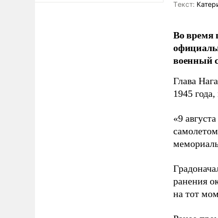
Tекст:
Катер
Во время 
официальн
военный с
Глава Наг
1945 года,
«9 август
самолетом,
мемориаль
Градоначал
ранения ок
на тот мом