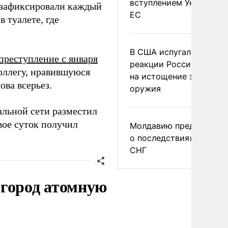
вступлением Украины в
 зафиксировали каждый
ЕС
в туалете, где
В США испугались
преступление с января
реакции России и Кита
коллегу, нравившуюся
на истощение запасов
ова всерьез.
оружия
альной сети разместил
вое суток получил
Молдавию предупреди
о последствиях выхода
СНГ
 город атомную