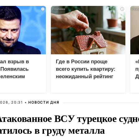
i
i
зал взрыв в
Где в России проще
«
 Появилась
всего купить квартиру:
п
Зеленским
неожиданный рейтинг
Д
026, 20:31 •
НОВОСТИ ДНЯ
Атакованное ВСУ турецкое судн
атилось в груду металла