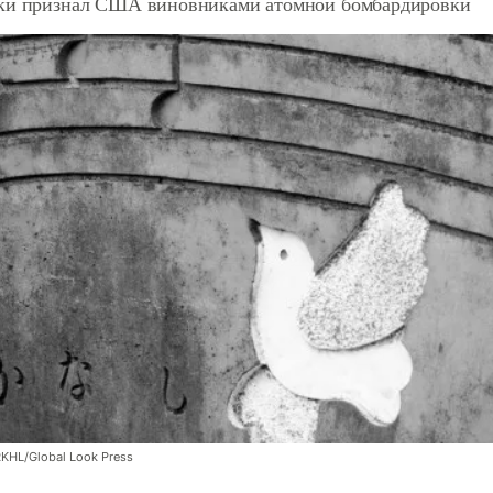
ки признал США виновниками атомной бомбардировки
RKHL/Global Look Press