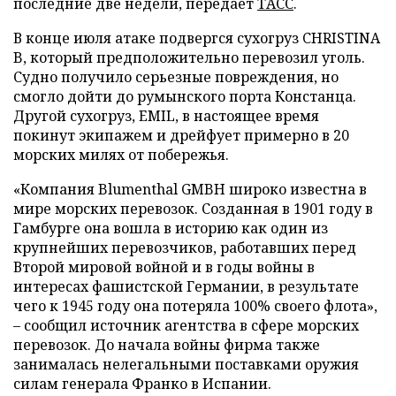
последние две недели, передает
ТАСС
.
В конце июля атаке подвергся сухогруз CHRISTINA
B, который предположительно перевозил уголь.
Судно получило серьезные повреждения, но
смогло дойти до румынского порта Констанца.
Другой сухогруз, EMIL, в настоящее время
покинут экипажем и дрейфует примерно в 20
морских милях от побережья.
«Компания Blumenthal GMBH широко известна в
мире морских перевозок. Созданная в 1901 году в
Гамбурге она вошла в историю как один из
крупнейших перевозчиков, работавших перед
Второй мировой войной и в годы войны в
интересах фашистской Германии, в результате
чего к 1945 году она потеряла 100% своего флота»,
– сообщил источник агентства в сфере морских
перевозок. До начала войны фирма также
занималась нелегальными поставками оружия
силам генерала Франко в Испании.