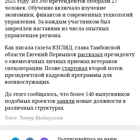
2025 году. Из 390 претендентов отобрали 27
человек. Обучение включало изучение
экономики, финансов и современных технологий
управления. За каждым участником был
закреплен наставник из числа опытных
управленцев региона.
Как писала газета ВЗГЛЯД, глава Тамбовской
области Евгений Первышов
рассказал
президенту
о ежемесячных личных приемах ветеранов
спецоперации. Позже
стартовал
второй поток
президентской кадровой программы для
военнослужащих.
До этого сообщалось, что более 540 выпускников
подобных проектов
заняли
новые должности в
различных структурах.
Текст: Тимур Шайдуллин
Подписывайтесь на наши