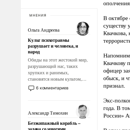
ополчения
МНЕНИЯ
В октябре
существу 
Ольга Андреева
Квачкова,
Культ психотравмы
террорист
разрушает и человека, и
народ
Напомним,
Обиды на этот жестокий мир,
Квачкову 
разрушающий нас, таких
офицер за
хрупких и ранимых,
обыск, и 
становятся новым культом,
признал.
постепенно вытесняя и
6 комментариев
отменяя традиционное
требование к человеку – быть
Экс-полко
мужественным и твердым под
года. В т
ударами судьбы, брать на себя
Александр Тимохин
России» А
ответственность, помогать
Безэкипажный корабль –
слабым, идти вперед и
задача со многими