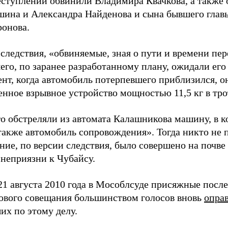
еступлении обвинили Владимира Квачкова, а также 
шина и Александра Найденова и сына бывшего гла
онова.
 следствия, «обвиняемые, зная о пути и времени пе
его, по заранее разработанному плану, ожидали ег
ент, когда автомобиль потерпевшего приблизился, о
енное взрывное устройство мощностью 11,5 кг в тро
го обстреляли из автомата Калашникова машину, в к
также автомобиль сопровождения». Тогда никто не 
ние, по версии следствия, было совершено на почве
 неприязни к Чубайсу.
21 августа 2010 года в Мособлсуде присяжные после
ового совещания большинством голосов вновь
опра
их по этому делу.