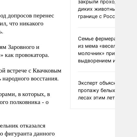
закрыли проходы для
диких животных на
иод допросов перенес
границе с Россией
ил, что никакого
ь.
Семье фермера Уолкер
из мема «веселый
иям Заровного и
молочник» пригрозили
» как провокатора.
выдворением из Росси
ой встрече с Квачковым
 народного восстания.
Эксперт объяснил
пропажу белых грибов 
рами, в которых, в
лесах этим летом
ого полковника - о
дельник отказался
го фигуранта данного