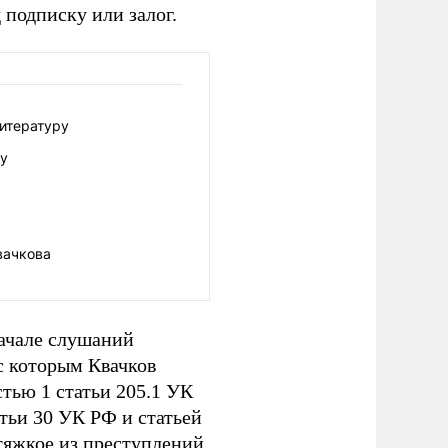
 подписку или залог.
литературу
ду
вачкова
начале слушаний
с которым Квачков
тью 1 статьи 205.1 УК
атьи 30 УК РФ и статьей
тяжкое из преступлений