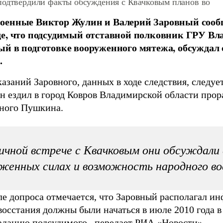
подтвердили факты обсуждения с Квачковым планов во
енные Виктор Жулин и Валерий Заровный сообщ
е, что подсудимый отставной полковник ГРУ Вл
й в подготовке вооруженного мятежа, обсуждал
.
казаний Заровного, данных в ходе следствия, следует
он ездил в город Ковров Владимирской области прор
ного Пушкина.
ичной встрече с Квачковым они обсуждали
женных силах и возможность народного в
ле допроса отмечается, что Заровный располагал и
осстания должны были начаться в июле 2010 года в 
заданию подсудимого, передает
РИА «Новости»
.