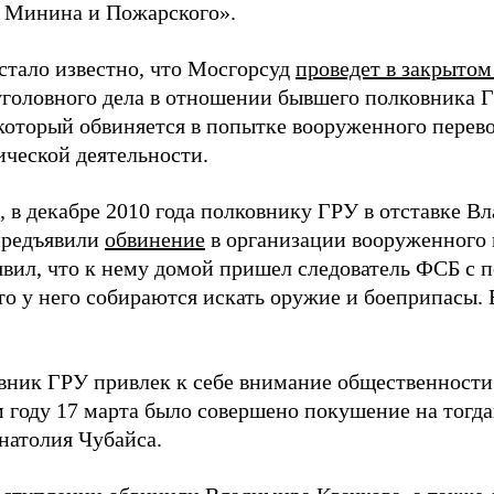
 Минина и Пожарского».
 стало известно, что Мосгорсуд
проведет в закрыто
уголовного дела в отношении бывшего полковника
 который обвиняется в попытке вооруженного перево
ической деятельности.
 в декабре 2010 года полковнику ГРУ в отставке В
предъявили
обвинение
в организации вооруженного 
явил, что к нему домой пришел следователь ФСБ с 
что у него собираются искать оружие и боеприпасы.
вник ГРУ привлек к себе внимание общественности
ом году 17 марта было совершено покушение на тогд
натолия Чубайса.