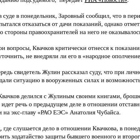
 суде в понедельник, Заровный сообщил, что в пер
пытался отказаться от дачи показаний, однако отмет
о стороны правоохранителей на него не оказывалос
ои вопросы, Квачков критически отнесся к показан
точнить, не внедряли ли его в «народное ополчение
редь свидетель Жулин рассказал суду, что при личн
дали ситуацию в вооруженных силах и возможность
Квачков делился с Жулиным своими книгами, брошю
 идет речь о предыдущем деле в отношении отставн
 на экс-главу «РАО ЕЭС» Анатолия Чубайса.
 где слушается дело в отношении Квачкова, в поне
рить ходатайство защиты бывшего военного и второ