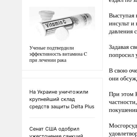
Выступая в
инсульт и 
давления с
Задавая св
Ученые подтвердили
эффективность витамина C
попросил у
при лечении рака
В свою оче
они обсуж
На Украине уничтожили
При этом 
крупнейший склад
частности,
средств защиты Delta Plus
покушении
Мосгорсуд,
Сенат США одобрил
удовлетво
ужесточение санкций