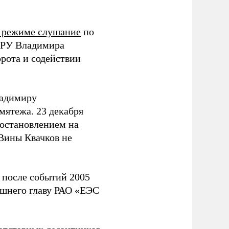
м режиме слушание
по
 ГРУ Владимира
рота и содействии
ладимиру
мятежа. 23 декабря
постановлением на
 Вины Квачков не
 после событий 2005
ашнего главу РАО «ЕЭС