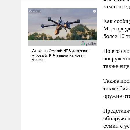
закон пре
Как сообщ
Мосгорсуде
более 10 т
По его сл
вооруженн
также еще 
Также про
также бил
оружие отс
Представи
обнаружен
сумки с у