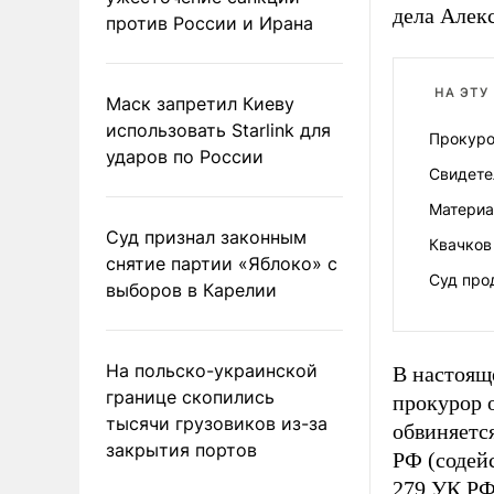
дела Алекс
против России и Ирана
НА ЭТУ
Маск запретил Киеву
использовать Starlink для
Прокуро
ударов по России
Свидетел
Материа
Суд признал законным
Квачков
снятие партии «Яблоко» с
Суд про
выборов в Карелии
На польско-украинской
В настоящ
границе скопились
прокурор 
тысячи грузовиков из-за
обвиняетс
закрытия портов
РФ (содейс
279 УК РФ