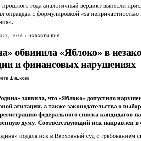
е прошлого года аналогичный вердикт вынесли при
ыл оправдан с формулировкой «за непричастностью
ния».
026, 16:56 •
НОВОСТИ ДНЯ
на» обвинила «Яблоко» в незак
ции и финансовых нарушениях
вета Шишкова
одина» заявила, что «Яблоко» допустило наруше
ной агитации, а также законодательства о выбор
регистрацию федерального списка кандидатов па
венную думу. Соответствующий иск направлен в с
одина» подала иск в Верховный суд с требованием с