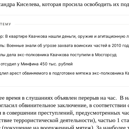
андра Киселева, которая просила освободить их под
 ТЕМУ
р: В квартире Квачкова нашли деньги, оружие и агитационную 
ь: Военные знали об угрозе захвата воинских частей в 2010 го
лы дела экс-полковника Квачкова поступили в Мосгорсуд
 отсудил у Минфина 450 тыс. рублей
длил арест обвиняемого в подготовке мятежа экс-полковника К
ее время в слушаниях объявлен перерыв на час. В 
огласил обвинительное заключение, в соответствии 
я в совершении преступлений, предусмотренных час
твие террористической деятельности), частью 1 ст
 (покушение на вооруженный мятеж). За наиболее 