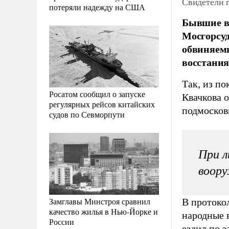
Свидетели 
потеряли надежду на США
Бывшие во
Мосгорсуд
обвиняемы
восстания
Так, из по
Росатом сообщил о запуске
Квачкова 
регулярных рейсов китайских
подмосков
судов по Севморпути
При л
воору
Замглавы Минстроя сравнил
В протоко
качество жилья в Нью-Йорке и
народные в
России
ездил по 