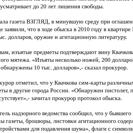
дусматривает до 20 лет лишения свободы.
ала газета ВЗГЛЯД, в минувшую среду при оглашен
 заявили, что в ходе обыска в 2010 году в квартире
ыс. долларов, оружие и агитационную литературу.
овам, изъятые предметы подтверждают вину Квачкова
ого мятежа. «Изъяты несколько ножей, 200 долларо
обнаружены 10 тыс. долларов»,- сказал прокурор.
курор отметил, что у Квачкова сим-карты различных
еты в другие города России. «Обнаружен пистолет, 
утствует»,- зачитал прокурор протокол обыска.
тель надзорного ведомства сообщил, что у бывшего
ы газеты, брошюры, листовки агитационного содер
стройствами для подавления шума», флаги с символ