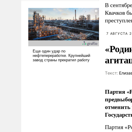
В сентябр
американские арсеналы.
Сложившаяся ситуация
Квачков б
означает многолетний период
преступле
уязвимости США, например,
перед Китаем.
7 АВГУСТА 2
«Роди
агита
Tекст:
Елиза
Партия «Р
предвыбор
отменить 
Государст
Партия «Р