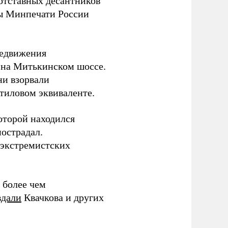
отставных десантников
вы Минпечати России
редвижения
о на Митькинском шоссе.
ни взорвали
тиловом эквиваленте.
оторой находился
пострадал.
 экстремистских
 более чем
вдали
Квачкова и других