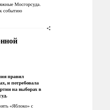
сяжные Мосгорсуда.
 к событию
онной
ния правил
ах, и потребовала
ртии на выборах в
уд.
нять «Яблоко» с