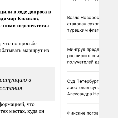
или в ходе допроса в
адимир Квачков,
Возле Новороссийска
атакован сухогруз под
 с ними перспективы
турецким флагом
, что по просьбе
Минтруд предложил
абатывать маршрут из
расширить список
получателей двух пенс
 ситуацию в
Суд Петербурга заочно
осстания
арестовал супругу
Александра Невзорова
нформацией, что
тех местах, куда он
Финские пограничники