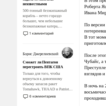
В этом пр
адаптироваться.
неизвестными
Роберта Я
500-тонный безэкипажный
Ивана Мир
корабль – нечто гораздо
большее, чем небольшие
По версии
безэкипажные катера,
потерпевш
применение которых уже
1 комментарий
В тот мом
стало обыденностью. Задача по
созданию такого корабля очень
приготовл
сложна и амбициозна. Однако
и ее реализация радикально
Борис Джерелиевский
После это
поднимет наши боевые
Чубайс, а 
Сможет ли Пентагон
возможности.
перестроить ВПК США
Преступле
взглядов и
Только для того, чтобы
вернуться к довоенному
объему запасов ракет
В ночь на 
Tomahawk, THAAD и Patriot
восьмичас
США потребуется более трех
6 комментариев
проходивш
лет. Даже небольшая война с
Ираном опустошила