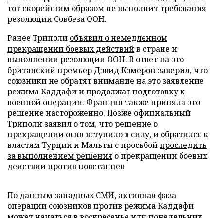
тот скорейшим образом не выполнит требования
резолюции Совбеза ООН.
Ранее Триполи
объявил о немедленном
прекращении боевых действий
в стране и
выполнении резолюции ООН. В ответ на это
британский премьер Дэвид Кэмерон заверил, что
союзники не обратят внимание на это заявление
режима Каддафи и
продолжат подготовку
к
военной операции. Франция также приняла это
решение настороженно. Позже официальный
Триполи заявил о том, что решение о
прекращении огня
вступило в силу
, и обратился к
властям Турции и Мальты с просьбой
проследить
за выполнением решения
о прекращении боевых
действий против повстанцев
По данным западных СМИ, активная фаза
операции союзников против режима Каддафи
может начаться
в воскресенье или понедельник.