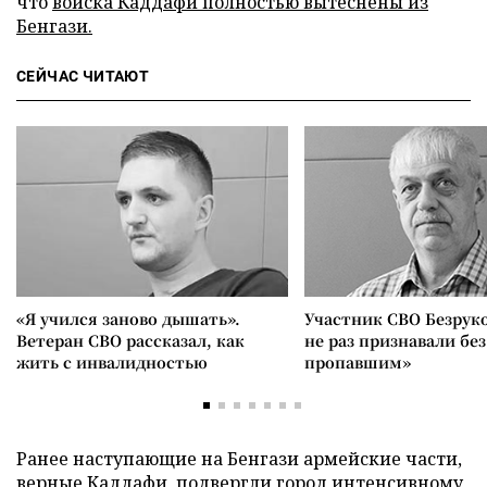
что
войска Каддафи полностью вытеснены из
Бенгази.
СЕЙЧАС ЧИТАЮТ
«Я учился заново дышать».
Участник СВО Безрук
Ветеран СВО рассказал, как
не раз признавали без
жить с инвалидностью
пропавшим»
Ранее наступающие на Бенгази армейские части,
верные Каддафи, подвергли город
интенсивному