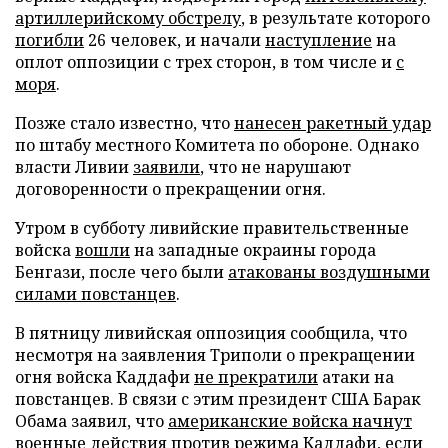
артиллерийскому обстрелу
, в результате которого
погибли
26 человек, и начали
наступление
на
оплот оппозиции с трех сторон, в том числе и
с
моря
.
Позже стало известно, что
нанесен ракетный удар
по штабу местного Комитета по обороне. Однако
власти Ливии
заявили
, что не нарушают
договоренности о прекращении огня.
Утром в субботу ливийские правительственные
войска
вошли
на западные окраины города
Бенгази, после чего были
атакованы воздушными
силами повстанцев
.
В пятницу ливийская оппозиция сообщила, что
несмотря на заявления Триполи о прекращении
огня войска Каддафи
не прекратили
атаки на
повстанцев. В связи с этим президент США Барак
Обама заявил, что
американские войска начнут
военные действия
против режима Каддафи, если