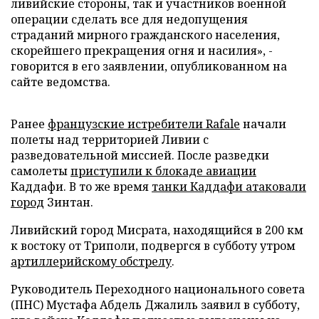
ливийские стороны, так и участников военной
операции сделать все для недопущения
страданий мирного гражданского населения,
скорейшего прекращения огня и насилия», -
говорится в его заявлении, опубликованном на
сайте ведомства.
Ранее
французские истребители Rafale
начали
полеты над территорией Ливии с
разведовательной миссией. После разведки
самолеты
приступили к блокаде авиации
Каддафи. В то же время
танки Каддафи атаковали
город
Зинтан.
Ливийский город Мисрата, находящийся в 200 км
к востоку от Триполи, подвергся в субботу утром
артиллерийскому обстрелу
.
Руководитель Переходного национального совета
(ПНС) Мустафа Абдель Джалиль заявил в субботу,