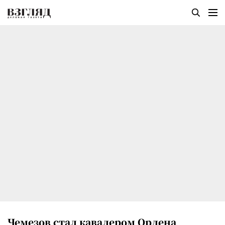
Чемезов стал кавалером Ордена