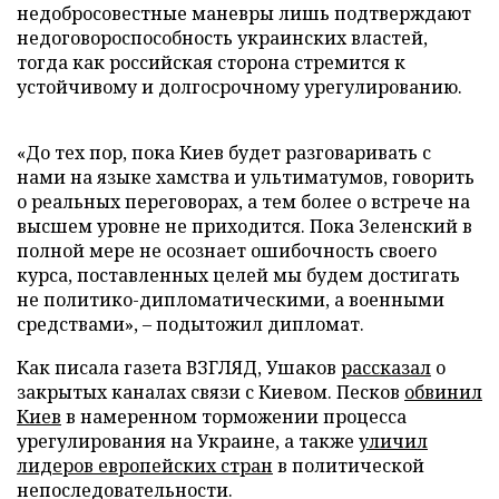
недобросовестные маневры лишь подтверждают
недоговороспособность украинских властей,
тогда как российская сторона стремится к
устойчивому и долгосрочному урегулированию.
«До тех пор, пока Киев будет разговаривать с
нами на языке хамства и ультиматумов, говорить
о реальных переговорах, а тем более о встрече на
высшем уровне не приходится. Пока Зеленский в
полной мере не осознает ошибочность своего
курса, поставленных целей мы будем достигать
не политико-дипломатическими, а военными
средствами», – подытожил дипломат.
Как писала газета ВЗГЛЯД, Ушаков
рассказал
о
закрытых каналах связи с Киевом. Песков
обвинил
Киев
в намеренном торможении процесса
урегулирования на Украине, а также
уличил
лидеров европейских стран
в политической
непоследовательности.