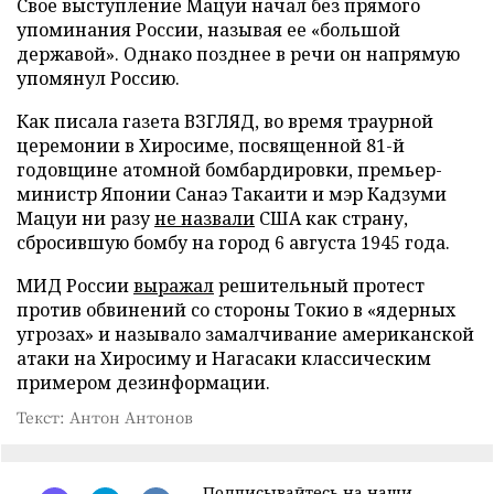
Свое выступление Мацуи начал без прямого
упоминания России, называя ее «большой
державой». Однако позднее в речи он напрямую
упомянул Россию.
Как писала газета ВЗГЛЯД, во время траурной
церемонии в Хиросиме, посвященной 81-й
годовщине атомной бомбардировки, премьер-
министр Японии Санаэ Такаити и мэр Кадзуми
Мацуи ни разу
не назвали
США как страну,
сбросившую бомбу на город 6 августа 1945 года.
МИД России
выражал
решительный протест
против обвинений со стороны Токио в «ядерных
угрозах» и называло замалчивание американской
атаки на Хиросиму и Нагасаки классическим
примером дезинформации.
Текст: Антон Антонов
Подписывайтесь на наши