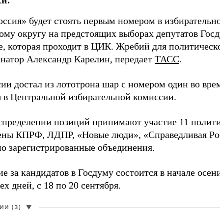
оссия» будет стоять первым номером в избирательн
ому округу на предстоящих выборах депутатов Гос
е, которая проходит в ЦИК. Жребий для политическ
енатор Александр Карелин, передает
ТАСС
.
сии достал из лототрона шар с номером один во вр
 в Центральной избирательной комиссии.
аспределении позиций принимают участие 11 полити
ены КПРФ, ЛДПР, «Новые люди», «Справедливая Ро
о зарегистрированные объединения.
е за кандидатов в Госдуму состоится в начале осен
ех дней, с 18 по 20 сентября.
И (3)
▼