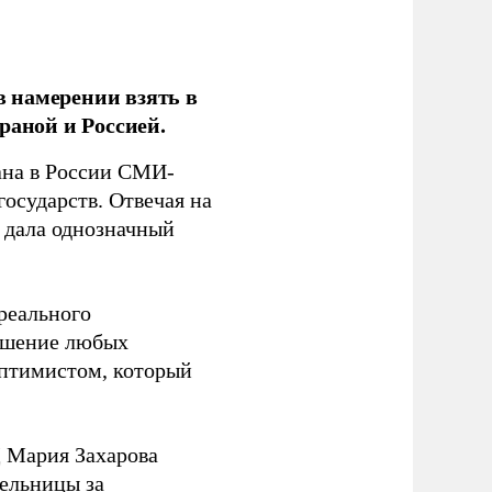
 намерении взять в
раной и Россией.
на в России СМИ-
государств. Отвечая на
 дала однозначный
 реального
решение любых
оптимистом, который
 Мария Захарова
ельницы за