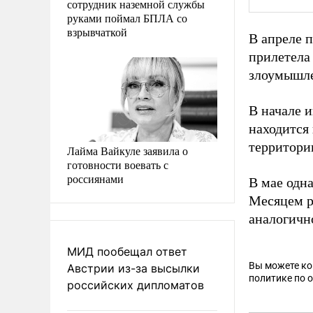
сотрудник наземной службы
руками поймал БПЛА со
взрывчаткой
В апреле 
прилетела 
злоумышле
В начале 
находится
территори
Лайма Вайкуле заявила о
готовности воевать с
россиянами
В мае одн
Месяцем р
аналогичн
МИД пообещал ответ
Вы можете к
Австрии из-за высылки
политике по 
российских дипломатов