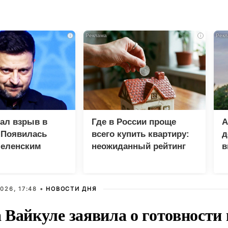
i
i
зал взрыв в
Где в России проще
А
 Появилась
всего купить квартиру:
д
Зеленским
неожиданный рейтинг
в
у
026, 17:48 •
НОВОСТИ ДНЯ
Вайкуле заявила о готовности 