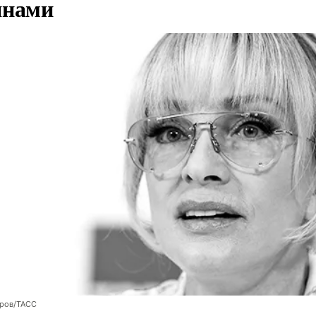
янами
оров/ТАСС