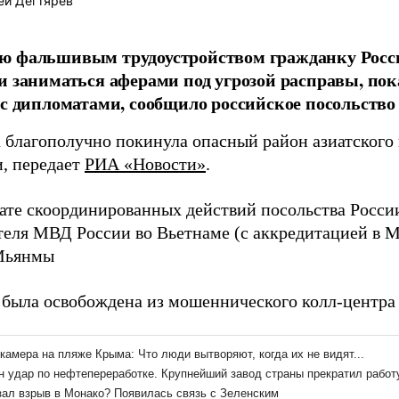
ей Дегтярёв
ю фальшивым трудоустройством гражданку Росс
и заниматься аферами под угрозой расправы, пока
 с дипломатами, сообщило российское посольство 
 благополучно покинула опасный район азиатского г
, передает
РИА «Новости»
.
тате скоординированных действий посольства Росси
теля МВД России во Вьетнаме (с аккредитацией в М
Мьянмы
 была освобождена из мошеннического колл-центр