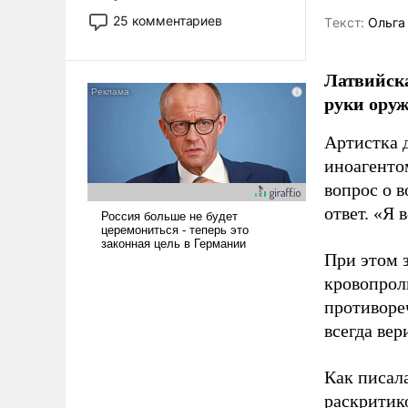
то это уже стараются не
25 комментариев
Tекст:
Ольга
использовать – так же, как
«бабка», «дед», – хотя бы в
образованной среде, потому
Латвийска
что оно уже несет негативные
руки оруж
коннотации.
Артистка 
иноагентом
вопрос о 
ответ. «Я 
При этом з
кровопрол
противоре
всегда вер
Как писал
раскритик