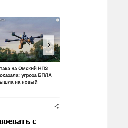
i
така на Омский НПЗ
Скрытая камера на
оказала: угроза БПЛА
пляже Крыма: Что люд
ышла на новый
вытворяют, когда их не
ровень
видят...
воевать с