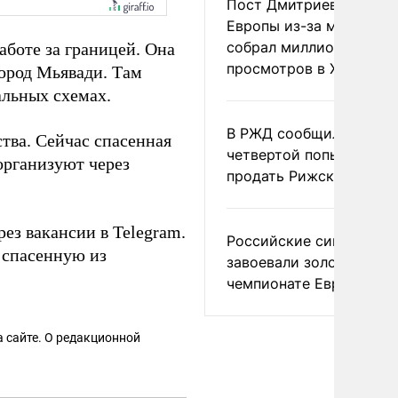
Пост Дмитриева о гибе
Европы из-за мигранто
собрал миллион
аботе за границей. Она
просмотров в X
город Мьявади. Там
льных схемах.
В РЖД сообщили о
тва. Сейчас спасенная
четвертой попытке
организуют через
продать Рижский вокза
ез вакансии в Telegram.
Российские синхронис
спасенную из
завоевали золото на
чемпионате Европы
 сайте. О редакционной