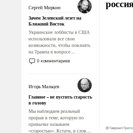
росси
псевдонаучной фантастики,
Сергей Миркин
стало всерьез обсуждаемой
Зачем Зеленский лезет на
идеей.
Ближний Восток
Украинские лоббисты в США
использовали все свои
возможности, чтобы повлиять
на Трампа в вопросе
предоставления вооружений
0 комментариев
своим нанимателям. Вероятно,
кому-то из тех, кто
консультирует Киев, пришла в
голову мысль: хорошо бы
Игорь Мальцев
продемонстрировать, что
Главное – не пустить старость
Украина вступила в
в голову
вооруженное противостояние
с Ираном.
Мы наблюдаем реальный
прорыв в теме, которую по
привычке называем
@ Гавриил Григ
«старостью». Кстати, и слово-