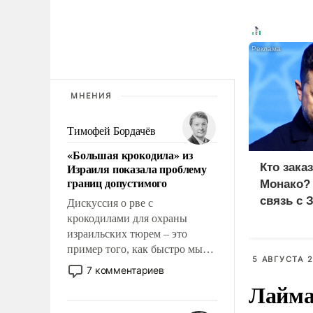
МНЕНИЯ
Тимофей Бордачёв
«Большая крокодила» из
Израиля показала проблему
Кто зака
границ допустимого
Монако?
связь с 
Дискуссия о рве с
крокодилами для охраны
израильских тюрем – это
пример того, как быстро мы
5 АВГУСТА 2
двигаемся по пути
7 комментариев
революционных изменений.
Лайма 
То, что несколько лет назад
было образом для