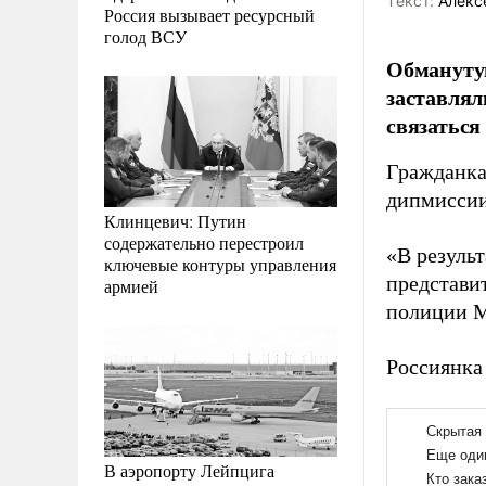
Tекст:
Алекс
Россия вызывает ресурсный
голод ВСУ
Обмануту
заставлял
связаться
Гражданка
дипмиссии
Клинцевич: Путин
содержательно перестроил
«В резуль
ключевые контуры управления
представи
армией
полиции 
Россиянка
В аэропорту Лейпцига