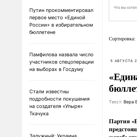
Путин прокомментировал
первое место «Единой
России» в избирательном
бюллетене
Сортировка:
Памфилова назвала число
участников спецоперации
5 АВГУСТА 2
на выборах в Госдуму
«Един
бюлле
Стали известны
подробности покушения
Tекст:
Вера 
на создателя «Упыря»
Ткачука
Партия «Е
предстоящ
жеребьевк
Залужный: Украина