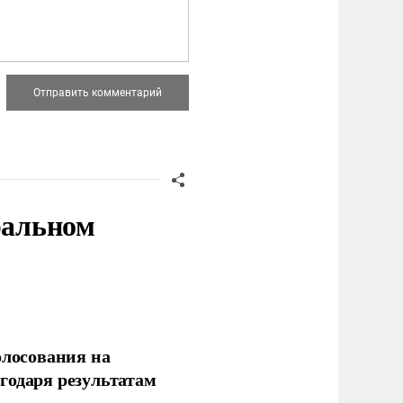
ральном
олосования на
годаря результатам