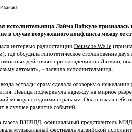
 Иванова
я исполнительница Лайма Вайкуле призналась в
ие в случае вооруженного конфликта между ее ст
дала интервью радиостанции
Deutsche Welle
(призна
), где обсудила гипотетическое столкновение двух 
возможных действиях при нападении на Латвию, она
возьму автомат», – заявила исполнительница.
везда эстрады сразу сделала оговорку о нежелании
ития. Певица подчеркнула надежду на мирное раз
чий между соседними странами. Она назвала себя 
ит в лучшее развитие событий.
а газета ВЗГЛЯД, официальный представитель МИД
овала
музыкальный фестиваль латвийской исполнит