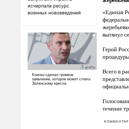
исчерпала ресурс
«Единая Р
военных нововведений
федеральн
жеребьевк
вытянул с
Герой Рос
процедуры
Всего в р
представл
официальн
Голосовани
течение тр
КОММЕНТАРИ