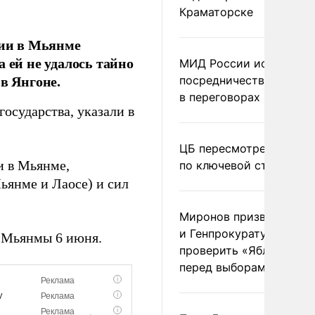
Краматорске
ии в Мьянме
 ей не удалось тайно
МИД России исключил
в Янгоне.
посредничество Герма
в переговорах по Украи
осударства, указали в
ЦБ пересмотрел прогно
и в Мьянме,
по ключевой ставке
ьянме и Лаосе) и сил
Миронов призвал Миню
и Генпрокуратуру
а Мьянмы 6 июня.
проверить «Яблоко»
перед выборами