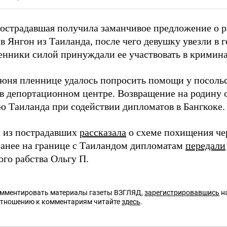
пострадавшая получила заманчивое предложение о р
в Янгон из Таиланда, после чего девушку увезли в 
нники силой принуждали ее участвовать в кримина
июня пленнице удалось попросить помощи у посольс
 в депортационном центре. Возвращение на родину 
ю Таиланда при содействии дипломатов в Бангкоке.
а из пострадавших
рассказала
о схеме похищения чер
анее на границе с Таиландом дипломатам
передали
ого рабства Ольгу П.
омментировать материалы газеты ВЗГЛЯД,
зарегистрировавшись
на
отношению к комментариям читайте
здесь
.