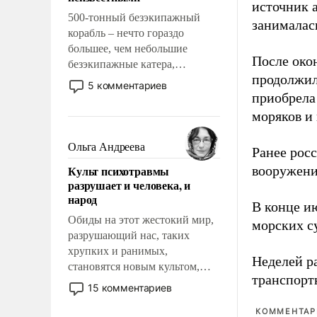
источник 
500-тонный безэкипажный
занималас
корабль – нечто гораздо
большее, чем небольшие
После око
безэкипажные катера,
продолжил
применение которых уже
5 комментариев
стало обыденностью. Задача по
приобрела
созданию такого корабля очень
моряков и
сложна и амбициозна. Однако
и ее реализация радикально
Ольга Андреева
Ранее рос
поднимет наши боевые
Культ психотравмы
вооружени
возможности.
разрушает и человека, и
народ
В конце и
Обиды на этот жестокий мир,
морских су
разрушающий нас, таких
хрупких и ранимых,
Неделей р
становятся новым культом,
транспорт
постепенно вытесняя и
15 комментариев
отменяя традиционное
КОММЕНТАРИ
требование к человеку – быть