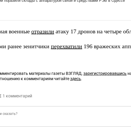
мая военные
отразили
атаку 17 дронов на четыре об
ми ранее зенитчики
перехватили
196 вражеских апп
омментировать материалы газеты ВЗГЛЯД,
зарегистрировавшись
на
отношению к комментариям читайте
здесь
.
:
1
комментарий