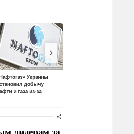
Нафтогаз» Украины
В МВД Польши назвали
становил добычу
депортацию украинцев
ефти и газа из-за
идиотской идеей
овреждения
нфраструктуры
ым лидерам за