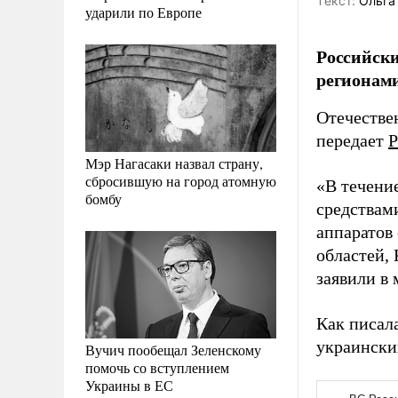
Tекст:
Ольга
ударили по Европе
Российск
регионами
Отечестве
передает
Р
Мэр Нагасаки назвал страну,
сбросившую на город атомную
«В течени
бомбу
средствам
аппаратов
областей,
заявили в 
Как писал
украински
Вучич пообещал Зеленскому
помочь со вступлением
Украины в ЕС