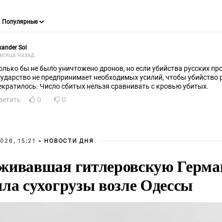
xander Sol
есяца назад
олько бы не было уничтожено дронов, но если убийства русских пр
сударство не предпринимает необходимых усилий, чтобы убийство 
екратилось. Число сбитых нельзя сравнивать с кровью убитых.
ветить
0
0
026, 15:21 •
НОВОСТИ ДНЯ
живавшая гитлеровскую Герма
яла сухогрузы возле Одессы