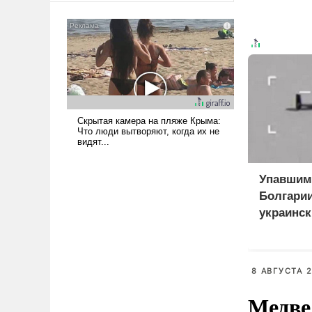
мужественным и твердым под
ударами судьбы, брать на себя
ответственность, помогать
слабым, идти вперед и
адаптироваться.
Упавшим
Болгарии
украинск
приманк
8 АВГУСТА 2
Медве