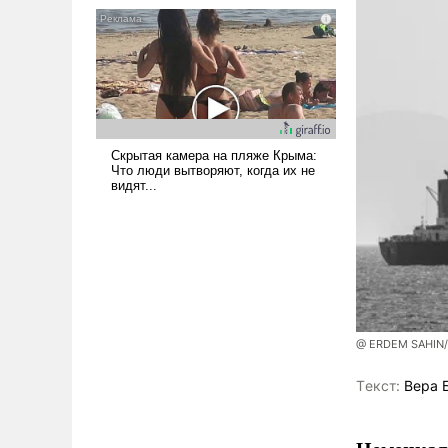
@ ERDEM SAHIN
Tекст:
Вера 