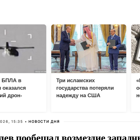
 БПЛА в
Три исламских
«
 оказался
государства потеряли
о
ий дрон-
надежду на США
н
а «Майя»
п
и
026, 15:35 •
НОВОСТИ ДНЯ
дев пообещал возмездие западн