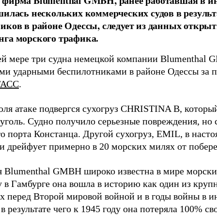
фирма Blumenthal GMBH, ранее работавшая в ин
шилась нескольких коммерческих судов в результ
иков в районе Одессы, следует из данных открыт
га морского трафика.
й мере три судна немецкой компании Blumenthal
ми ударными беспилотниками в районе Одессы за п
ТАСС
.
юля атаке подвергся сухогруз CHRISTINA B, котор
 уголь. Судно получило серьезные повреждения, но 
о порта Констанца. Другой сухогруз, EMIL, в наст
и дрейфует примерно в 20 морских милях от побер
 Blumenthal GMBH широко известна в мире морских
у в Гамбурге она вошла в историю как один из кру
х перед Второй мировой войной и в годы войны в и
в результате чего к 1945 году она потеряла 100% св