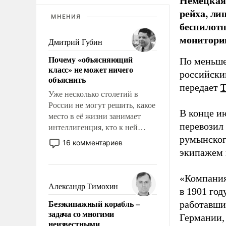
Немецкая 
рейха, ли
МНЕНИЯ
беспилотн
мониторин
Дмитрий Губин
Почему «объясняющий
По меньше
класс» не может ничего
российски
объяснить
передает
Уже несколько столетий в
России не могут решить, какое
В конце и
место в её жизни занимает
перевозил
интеллигенция, кто к ней
румынског
принадлежит, а кого из неё
16 комментариев
исключили с правом
экипажем 
восстановления и без оного. И
чем она отличается от просто
«Компания
образованных людей. Иногда
Александр Тимохин
в 1901 год
казалось, что эти вопросы
Безэкипажный корабль –
работавши
решены раз и навсегда, но –
задача со многими
нет, не решены.
Германии, 
неизвестными