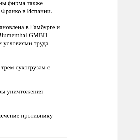
йны фирма также
 Франко в Испании.
ановлена в Гамбурге и
 Blumenthal GMBH
и условиями труда
 трем сухогрузам с
ры уничтожения
печение противнику