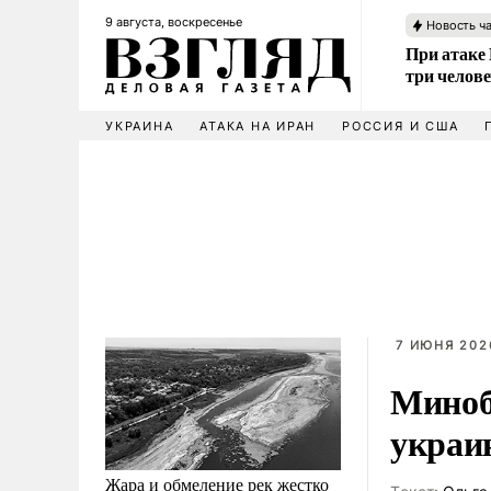
9 августа, воскресенье
Новость ч
При атаке
три челов
УКРАИНА
АТАКА НА ИРАН
РОССИЯ И США
7 ИЮНЯ 202
Миноб
украи
Жара и обмеление рек жестко