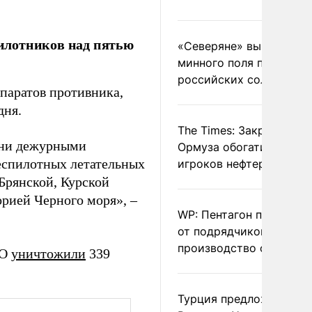
илотников над пятью
«Северяне» вывели с
минного поля пленных
российских солдат
ппаратов противника,
дня.
The Times: Закрытие
мени дежурными
Ормуза обогатило новы
еспилотных летательных
игроков нефтерынка
Брянской, Курской
орией Черного моря», –
WP: Пентагон потребов
от подрядчиков ускори
производство оружия
ВО
уничтожили
339
Турция предложила