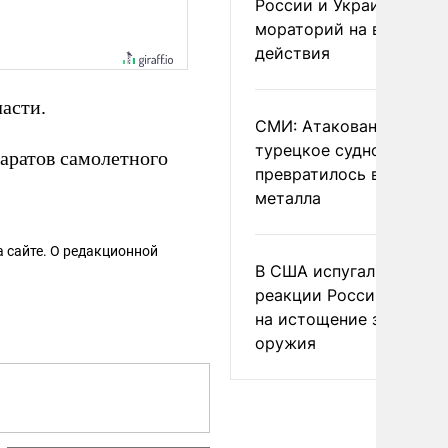
России и Украине
мораторий на военные
действия
ласти.
СМИ: Атакованное ВСУ
турецкое судно
аратов самолетного
превратилось в груду
металла
 сайте. О редакционной
В США испугались
реакции России и Кита
на истощение запасов
оружия