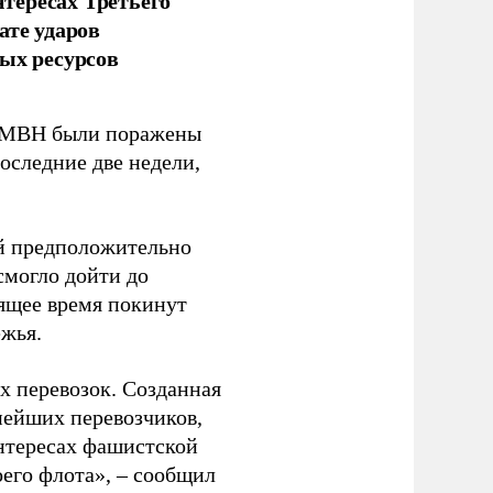
тересах Третьего
ате ударов
ых ресурсов
 GMBH были поражены
оследние две недели,
ый предположительно
смогло дойти до
оящее время покинут
ежья.
 перевозок. Созданная
пнейших перевозчиков,
нтересах фашистской
оего флота», – сообщил