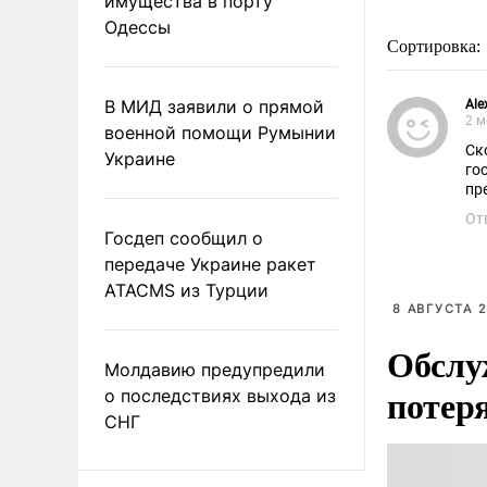
имущества в порту
Одессы
Сортировка:
В МИД заявили о прямой
Ale
2 м
военной помощи Румынии
Ск
Украине
го
пр
От
Госдеп сообщил о
передаче Украине ракет
ATACMS из Турции
8 АВГУСТА 2
Обслу
Молдавию предупредили
потер
о последствиях выхода из
СНГ