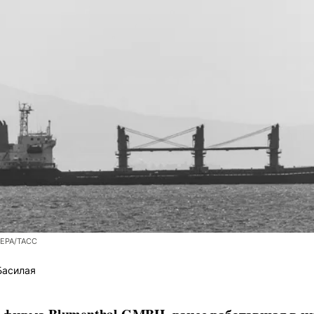
/EPA/ТАСС
Басилая