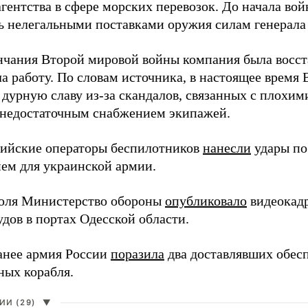
агентства в сфере морских перевозок. До начала во
ь нелегальными поставками оружия силам генерала
нчания Второй мировой войны компания была восст
а работу. По словам источника, в настоящее время
 дурную славу из-за скандалов, связанных с плохим
 недостаточным снабжением экипажей.
сийские операторы беспилотников
нанесли
удары по
ем для украинской армии.
юля Министерство обороны
опубликовало
видеокад
дов в портах Одесской области.
анее армия России
поразила
два доставлявших обес
ных корабля.
И (29)
▼