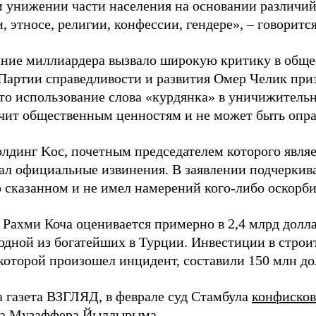
 унижении части населения на основании различий
 этносе, религии, конфессии, гендере», – говорится
ние миллиардера вызвало широкую критику в общес
Партии справедливости и развития Омер Челик приз
что использование слова «курдянка» в уничижитель
чит общественным ценностям и не может быть опра
олдинг Koc, почетным председателем которого являе
ал официальные извинения. В заявлении подчеркива
о сказанном и не имел намерений кого-либо оскорби
Рахми Коча оценивается примерно в 2,4 млрд доллар
 одной из богатейших в Турции. Инвестиции в строи
которой произошел инцидент, составили 150 млн до
а газета ВЗГЛЯД, в феврале суд Стамбула
конфисков
на Музаффера Йылдырыма.