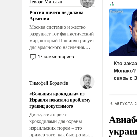
Геворг Мирзаян
означает многолетний период
Россия ничего не должна
уязвимости США, например,
Армении
перед Китаем.
Москва системно и жестко
разрушает тот фантастический
мир, который Пашинян рисует
для армянского населения.
Мир, где политические
17 комментариев
прожекты будут безусловно
Кто зака
оплачиваться за счет
Монако?
российских
связь с 
налогоплательщиков и где
Тимофей Бордачёв
Еревану за свои поступки не
«Большая крокодила» из
нужно отвечать.
Израиля показала проблему
6 АВГУСТА 2
границ допустимого
Дискуссия о рве с
Авиаб
крокодилами для охраны
украи
израильских тюрем – это
пример того, как быстро мы