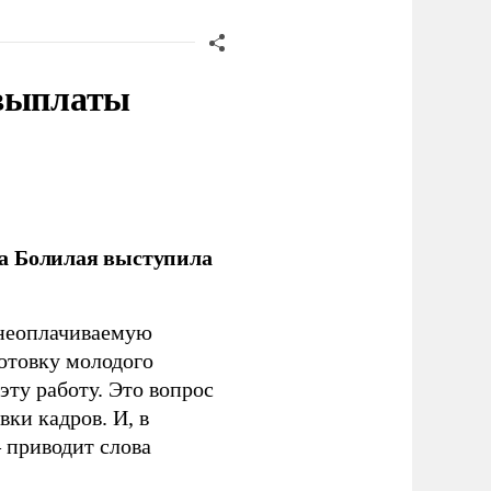
 выплаты
ла Болилая выступила
 неоплачиваемую
готовку молодого
ту работу. Это вопрос
ки кадров. И, в
– приводит слова