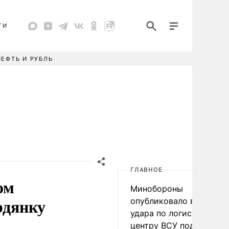
ТИ
НЕФТЬ И РУБЛЬ
ГЛАВНОЕ
ом
Минобороны
рдянку
опубликовало видео
удара по логистическо
центру ВСУ под Киевом