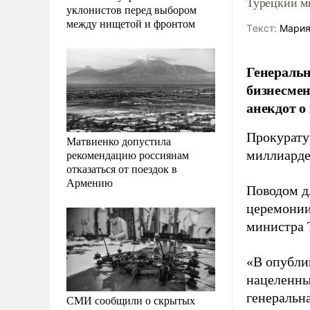
Турецкий ми
уклонистов перед выбором
между нищетой и фронтом
Tекст:
Мария
Генеральн
бизнесмен
анекдот о
Прокурату
Матвиенко допустила
рекомендацию россиянам
миллиарде
отказаться от поездок в
Армению
Поводом д
церемонии
министра 
«В опубли
нацеленны
генеральн
СМИ сообщили о скрытых