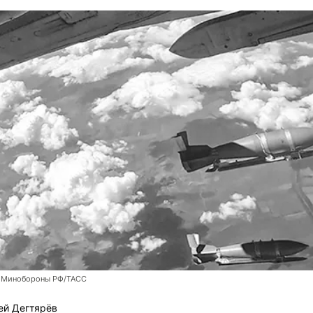
 Минобороны РФ/ТАСС
ей Дегтярёв