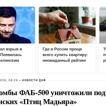
i
i
зал взрыв в
Где в России проще
Т
 Появилась
всего купить квартиру:
п
Зеленским
неожиданный рейтинг
р
026, 08:26 •
НОВОСТИ ДНЯ
омбы ФАБ-500 уничтожили под
нских «Птиц Мадьяра»