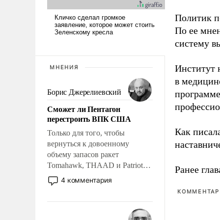
Политик п
По ее мне
систему в
Институт 
МНЕНИЯ
в медицине
Борис Джерелиевский
программе
профессио
Сможет ли Пентагон
перестроить ВПК США
Как писал
Только для того, чтобы
наставнич
вернуться к довоенному
объему запасов ракет
Tomahawk, THAAD и Patriot
Ранее глав
США потребуется более трех
4 комментария
лет. Даже небольшая война с
КОММЕНТАРИ
Ираном опустошила
американские арсеналы.
Сложившаяся ситуация