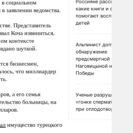
Россияне рассказали,
 в социальном
какие книги и фильмы
 в заявлении ведомства.
помогают воспитывать
детей
тве. Представитель
вал Коча извиниться,
ном контексте
Альпинист допустил
вдано шуткой.
обнаружение
предсмертной записки
тся бизнесмен,
Наговицыной на пике
лось, что миллиардер
Победы
ть.
ов, а его семья
Ученые разрушили миф
тельство больницы, на
«гонке сперматозоидов
при оплодотворении
лларов.
ал
имущество турецкого