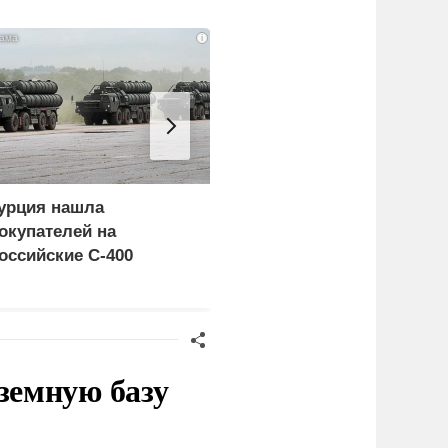
i
урция нашла
«Генерал-провал»: кака
окупателей на
правда выяснилась про
оссийские C-400
Драпатого
земную базу