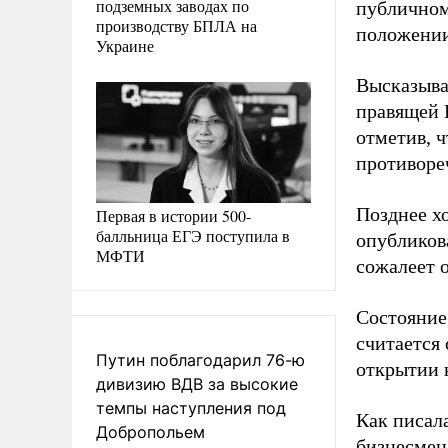
подземных заводах по
публичном
производству БПЛА на
положении,
Украине
Высказыва
правящей 
отметив, 
противоре
Позднее х
Первая в истории 500-
балльница ЕГЭ поступила в
опубликов
МФТИ
сожалеет 
Состояние 
считается
Путин поблагодарил 76-ю
открытии 
дивизию ВДВ за высокие
темпы наступления под
Как писал
Добропольем
бизнесме