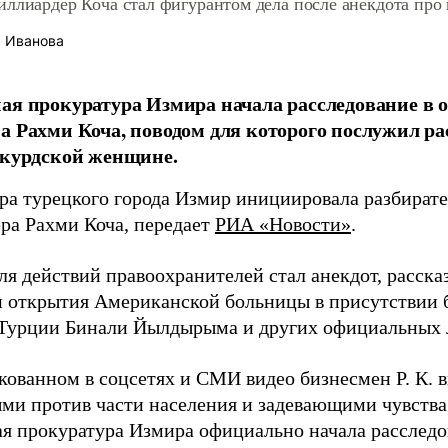
ллиардер Коча стал фигурантом дела после анекдота про
 Иванова
ая прокуратура Измира начала расследование в 
а Рахми Коча, поводом для которого послужил р
 курдской женщине.
ра турецкого города Измир инициировала разбират
ра Рахми Коча, передает
РИА «Новости»
.
ля действий правоохранителей стал анекдот, расск
 открытия Американской больницы в присутствии 
Турции Бинали Йылдырыма и других официальных 
кованном в соцсетях и СМИ видео бизнесмен Р. К. 
ми против части населения и задевающими чувства 
ая прокуратура Измира официально начала расследо