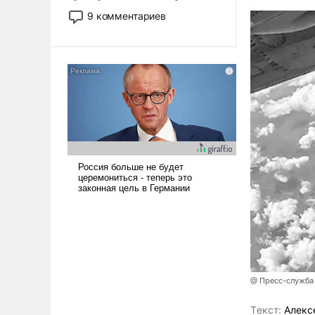
двигаемся по пути
9 комментариев
революционных изменений.
То, что несколько лет назад
было образом для
псевдонаучной фантастики,
стало всерьез обсуждаемой
идеей.
@ Пресс-служба
Tекст:
Алекс