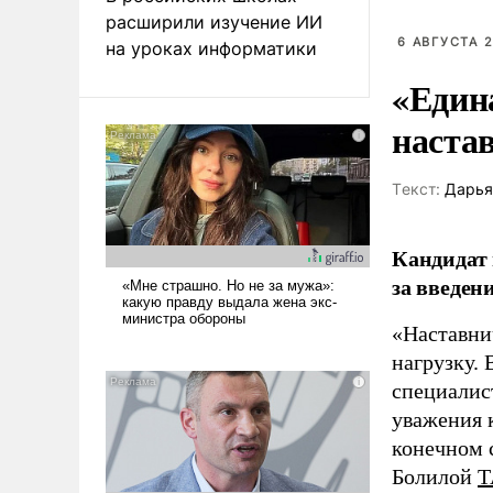
расширили изучение ИИ
6 АВГУСТА 2
на уроках информатики
«Един
наста
Tекст:
Дарья
Кандидат 
за введен
«Наставни
нагрузку. 
специалис
уважения к
конечном с
Болилой
Т