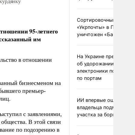
 курдянку
Сортировочный пункт
«Укрпочты» в Павлогра
отношении 95-летнего
уничтожен «Бандероль
ассказанный им
На Украине предупреди
ельство в отношении
об удорожании китайс
электроники после уда
по портам
азанный бизнесменом на
бывшего премьер-
лиц.
ИИ впервые оштрафова
владельца подмосковн
выступил с заявлениями,
участка за борщевик
общества. В этой связи
вание по подозрению в