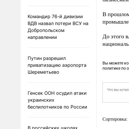
В прошлом
Командир 76-й дивизии
промышлен
ВДВ назвал потери ВСУ на
Добропольском
До этого 
направлении
националь
Путин разрешил
Вы можете к
приватизацию аэропорта
политике по 
Шереметьево
Генсек ООН осудил атаки
украинских
беспилотников по России
Сортировка:
В российских школах