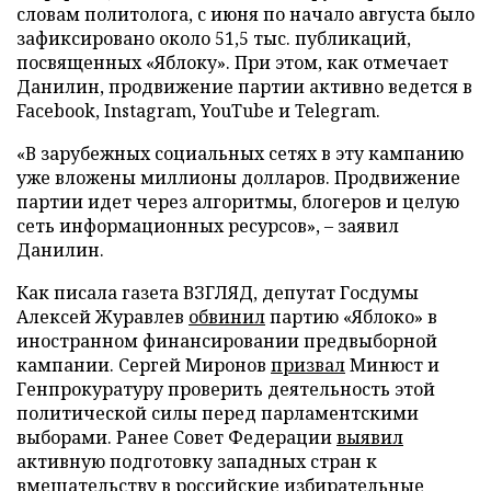
словам политолога, с июня по начало августа было
зафиксировано около 51,5 тыс. публикаций,
посвященных «Яблоку». При этом, как отмечает
Данилин, продвижение партии активно ведется в
Facebook, Instagram, YouTube и Telegram.
«В зарубежных социальных сетях в эту кампанию
уже вложены миллионы долларов. Продвижение
партии идет через алгоритмы, блогеров и целую
сеть информационных ресурсов», – заявил
Данилин.
Как писала газета ВЗГЛЯД, депутат Госдумы
Алексей Журавлев
обвинил
партию «Яблоко» в
иностранном финансировании предвыборной
кампании. Сергей Миронов
призвал
Минюст и
Генпрокуратуру проверить деятельность этой
политической силы перед парламентскими
выборами. Ранее Совет Федерации
выявил
активную подготовку западных стран к
вмешательству в российские избирательные