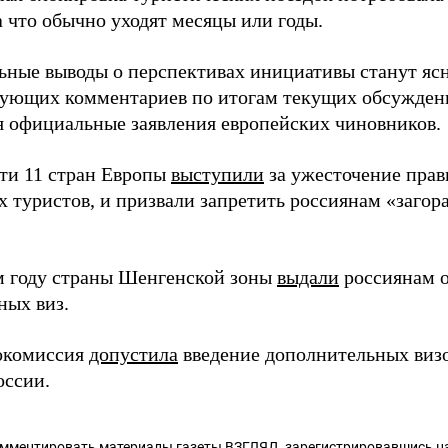
а что обычно уходят месяцы или годы.
ьные выводы о перспективах инициативы станут яс
вующих комментариев по итогам текущих обсужден
 официальные заявления европейских чиновников.
сти 11 стран Европы
выступили
за ужесточение прав
 туристов, и призвали запретить россиянам «загор
 году страны Шенгенской зоны
выдали
россиянам о
ных виз.
окомиссия
допустила
введение дополнительных виз
оссии.
омментировать материалы газеты ВЗГЛЯД,
зарегистрировавшись
на