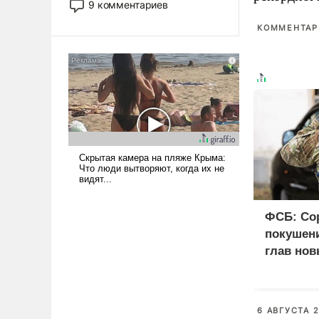
9 комментариев
революционных изменений.
КОММЕНТАРИ
То, что несколько лет назад
было образом для
псевдонаучной фантастики,
стало всерьез обсуждаемой
идеей.
ФСБ: Со
покушени
глав нов
6 АВГУСТА 2