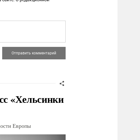
есс «Хельсинки
ности Европы