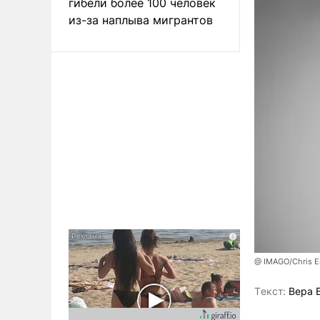
гибели более 100 человек
из-за наплыва мигрантов
@ IMAGO/Chris Em
Tекст:
Вера 