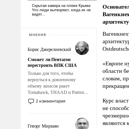
Основате
Вагенкнех
архитекту
Вагенкнех
МНЕНИЯ
архитекту
Ostdeutsch
Борис Джерелиевский
Сможет ли Пентагон
«Европе н
перестроить ВПК США
области бе
Только для того, чтобы
словам, п
вернуться к довоенному
прекращен
объему запасов ракет
Tomahawk, THAAD и Patriot
США потребуется более трех
Курс влас
2 комментария
лет. Даже небольшая война с
не способ
Ираном опустошила
чрезмерно
американские арсеналы.
являются 
Сложившаяся ситуация
Геворг Мирзаян