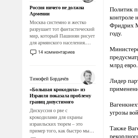
означает многолетний период
Россия ничего не должна
уязвимости США, например,
Политик п
Армении
перед Китаем.
контроле 
Москва системно и жестко
Фридрих М
разрушает тот фантастический
году.
мир, который Пашинян рисует
для армянского населения.
Министерс
Мир, где политические
14 комментариев
прожекты будут безусловно
предусматр
оплачиваться за счет
млрд евро.
российских
налогоплательщиков и где
Тимофей Бордачёв
Лидер пар
Еревану за свои поступки не
применени
«Большая крокодила» из
нужно отвечать.
Израиля показала проблему
границ допустимого
Вагенкне
Дискуссия о рве с
угрозы во
крокодилами для охраны
израильских тюрем – это
Также Ваг
пример того, как быстро мы
рекордног
двигаемся по пути