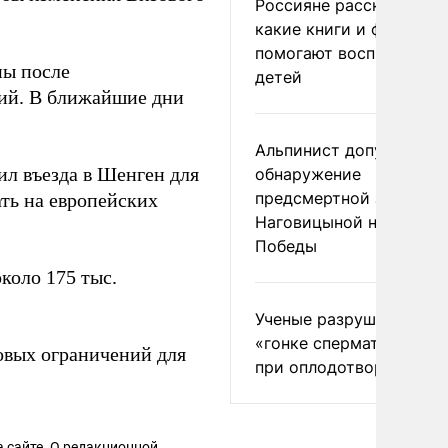
Россияне рассказали,
какие книги и фильмы
помогают воспитывать
ны после
детей
ий. В ближайшие дни
Альпинист допустил
ил въезда в Шенген для
обнаружение
предсмертной записки
ать на европейских
Наговицыной на пике
Победы
коло 175 тыс.
Ученые разрушили миф
«гонке сперматозоидов
овых ограничений для
при оплодотворении
 сайте. О редакционной