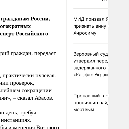
 гражданам России,
МИД призвал Японию
ногократных
признать вину США за
сперт Российского
Хиросиму
рий граждан, передает
Верховный суд Швеции
утвердил передачу
задержанного сухогруз
«Каффа» Украине
, практически нулевая.
нии проверок,
льнейшем сокращении
Пропавший в Черногор
ян», – сказал Абасов.
россиянин найден
мертвым
н день, требуя
 инстанциях.
 бы изменения Визового