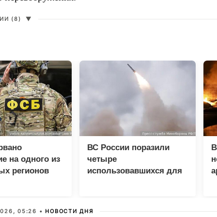
И (8)
▼
рвано
ВС России поразили
В
е на одного из
четыре
н
ых регионов
использовавшихся для
а
доставки грузов ВСУ
судна
026, 05:26 •
НОВОСТИ ДНЯ