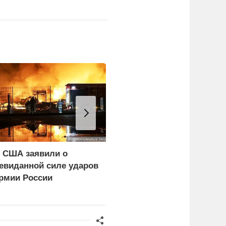
 США заявили о
WP: Трамп отчитал
евиданной силе ударов
Хегсета за нехватку
рмии России
ракет