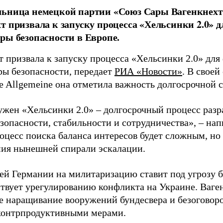
льница немецкой партии «Союз Сары Вагенкнехт
т призвала к запуску процесса «Хельсинки 2.0» д
ры безопасности в Европе.
т призвала к запуску процесса «Хельсинки 2.0» дл
ры безопасности, передает
РИА «Новости»
. В своей
e Allgemeine она отметила важность долгосрочной 
ужен «Хельсинки 2.0» – долгосрочный процесс разр
зопасности, стабильности и сотрудничества», – нап
роцесс поиска баланса интересов будет сложным, но
ия нынешней спирали эскалации.
тей Германии на милитаризацию ставит под угрозу б
ствует урегулированию конфликта на Украине. Ваген
е наращивание вооружений бундесвера и безоговор
контрпродуктивными мерами.