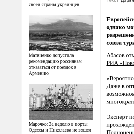
Tекст:
Дарья
своей страны украинцев
Европейск
однако мо
разрешени
союза тур
Матвиенко допустила
Абасов от
рекомендацию россиянам
РИА «Нов
отказаться от поездок в
Армению
«Вероятнос
Даже в оп
возможном
многократн
Эксперт п
Марочко: За неделю в порты
прохожден
Одессы и Николаева не вошел
Полноценн