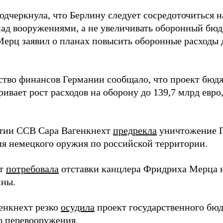
одчеркнула, что Берлину следует сосредоточиться 
над вооружениями, а не увеличивать оборонный бюд
ерц заявил о планах повысить оборонные расходы 
тво финансов Германии сообщало, что проект бюдж
ивает рост расходов на оборону до 139,7 млрд евро, 
тии ССВ Сара Вагенкнехт
предрекла
уничтожение Г
я немецкого оружия по российской территории.
хт
потребовала
отставки канцлера Фридриха Мерца 
йны.
енкнехт резко
осудила
проект государственного бюдж
о перевооружения.