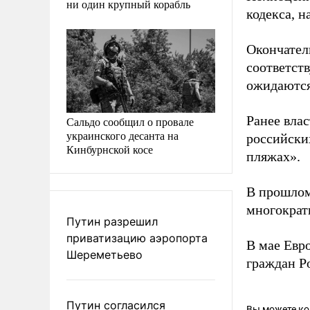
ни один крупный корабль
кодекса, н
Окончател
соответст
ожидаются
Ранее вла
Сальдо сообщил о провале
украинского десанта на
российских
Кинбурнской косе
пляжах».
В прошлом
многократ
Путин разрешил
приватизацию аэропорта
В мае Евр
Шереметьево
граждан Р
Путин согласился
Вы можете к