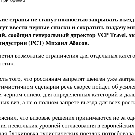
 Григоренко
ие страны не станут полностью закрывать въезд
гут ввести черные списки и сократить выдачу м
й, сообщил генеральный директор VCP Travel, эк
индустрии (РСТ) Михаил Абасов.
метил возможные ограничения для отдельных катего
ости»
.
ть того, что россиянам запретят шенген уже завтра
тимистичном сценарии речь скорее пойдет об усиле
 черном списке для определенных категорий и да
ых виз, а не о полном запрете въезда для всех росси
ояснил, что визовые решения принимаются не за оди
ия нескольких уровней согласования в европейских
ая блокировка туристических поездок потребовала