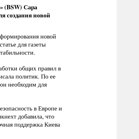
» (BSW) Сара
ля создания новой
я формирования новой
 статье для газеты
стабильности.
аботки общих правил в
исала политик. По ее
 он необходим для
езопасность в Европе и
кнехт добавила, что
очная поддержка Киева