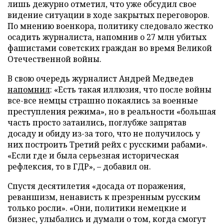
лишь дежурно отметил, что уже обсудил свое
видение ситуации в ходе закрытых переговоров.
По мнению военкора, политику следовало жестко
осадить журналиста, напомнив о 27 млн убитых
фашистами советских граждан во время Великой
Отечественной войны.
В свою очередь журналист Андрей Медведев
напомнил
: «Есть такая иллюзия, что после войны
все-все немцы страшно покаялись за военные
преступления режима», но в реальности «большая
часть просто затаились, поглубже запрятав
досаду и обиду из-за того, что не получилось у
них построить Третий рейх с русскими рабами».
«Если где и была серьезная историческая
рефлексия, то в ГДР», – добавил он.
Спустя десятилетия «досада от поражения,
реваншизм, ненависть к презренным русским
только росли». «Они, политики немецкие и
бизнес, улыбались и думали о том, когда смогут