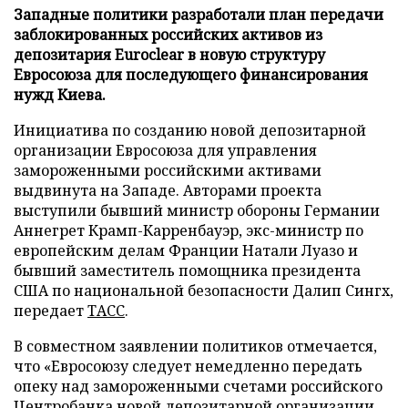
Западные политики разработали план передачи
заблокированных российских активов из
депозитария Euroclear в новую структуру
Евросоюза для последующего финансирования
нужд Киева.
Инициатива по созданию новой депозитарной
организации Евросоюза для управления
замороженными российскими активами
выдвинута на Западе. Авторами проекта
выступили бывший министр обороны Германии
Аннегрет Крамп-Карренбауэр, экс-министр по
европейским делам Франции Натали Луазо и
бывший заместитель помощника президента
США по национальной безопасности Далип Сингх,
передает
ТАСС
.
В совместном заявлении политиков отмечается,
что «Евросоюзу следует немедленно передать
опеку над замороженными счетами российского
Центробанка новой депозитарной организации