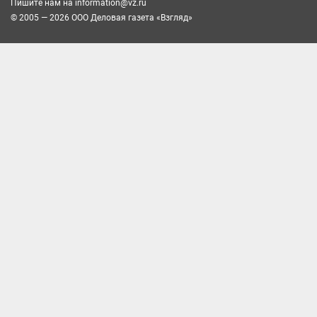
Пишите нам на
information@vz.ru
© 2005 — 2026 ООО Деловая газета «Взгляд»