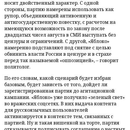
носит двойственный характер. С одной
стороны, партию намерены использовать как
рупор, объединяющий антивоенную и
антигосударственную повестку, с расчетом на
имеющуюся возможность по закону после
двадцатых чисел августа в СМИ выступать без
цензуры и ограничений. С другой, «Яблоко»
намеренно подставляют под снятие с целью
обвинить власти России в цензуре и в страхе
перед так называемой «оппозицией», – говорит
политолог.
По его словам, какой сценарий будет избран
базовым, будет зависеть от того, дойдет ли
зарегистрированная партия до агитационной
кампании. «Яблоко» уже получило «зеленый свет»
во вражеских соцсетях. В них выдача контента
для русскоязычных пользователей
активизируется в контексте тем, связанных с
партией. Ну и такая вишенкой на торте, партия
отказывается подписывать соглашение о честных