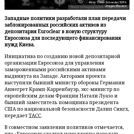
Фото: Timon Schneider/SOPA
Images/Reuters
Западные политики разработали план передачи
заблокированных российских активов из
депозитария Euroclear в новую структуру
Евросоюза для последующего финансирования
нужд Киева.
Инициатива по созданию новой депозитарной
организации Евросоюза для управления
замороженными российскими активами
выдвинута на Западе. Авторами проекта
выступили бывший министр обороны Германии
Аннегрет Крамп-Карренбауэр, экс-министр по
европейским делам Франции Натали Луазо и
бывший заместитель помощника президента
США по национальной безопасности Далип Сингх,
передает
ТАСС
.
В совместном заявлении политиков отмечается,
что «Евросоюзу следует немедленно передать