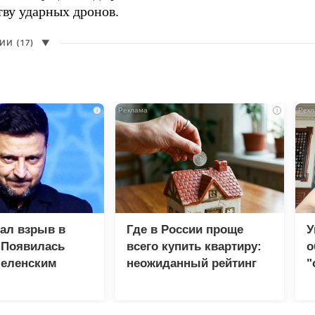
тву ударных дронов.
И (17)
▼
i
i
зал взрыв в
Где в России проще
У
 Появилась
всего купить квартиру:
о
Зеленским
неожиданный рейтинг
"
с