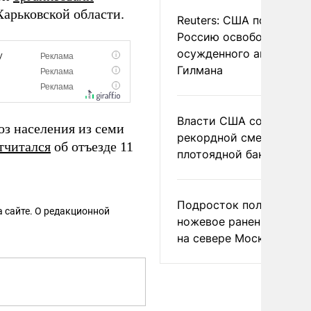
арьковской области.
Reuters: США попросил
Россию освободить
осужденного американ
Гилмана
Власти США сообщили 
з населения из семи
рекордной смертности 
тчитался
об отъезде 11
плотоядной бактерии
Подросток получил
 сайте. О редакционной
ножевое ранение в дра
на севере Москвы