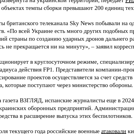
 развернута на украинской территории, передает
РИ
 объектах темпы сборки превышают 200 единиц тех
ы британского телеканала Sky News побывали на о
в. «По всей Украине есть много других подобных п
лий страны по созданию ударных дронов дальнего ра
сь не прекращается ни на минуту», – заявил корре
кционирует в круглосуточном режиме, специализир
радиуса действия FP1. Представители компании-про
сирование проектов осуществляется за счет средст
а, которые поступают через министерство обороны.
а газета ВЗГЛЯД, испанские журналисты еще в 2024
краинских оборонных предприятий. Администрац
редства в расширение выпуска этих беспилотников.
юля текущего года российские военные
атаковали
ки