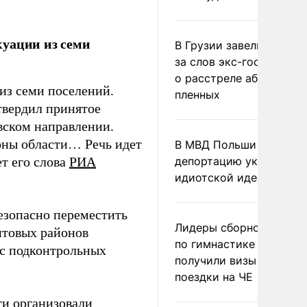
куации из семи
В Грузии завели дело и
за слов экс-госминист
о расстреле абхазских
из семи поселений.
пленных
твердил принятое
вском направлении.
оны области… Речь идет
В МВД Польши назвали
ет его слова
РИА
депортацию украинцев
идиотской идеей
езопасно переместить
Лидеры сборной Росси
нтовых районов
по гимнастике не
 с подконтрольных
получили визы для
поездки на ЧЕ
сти
организовали