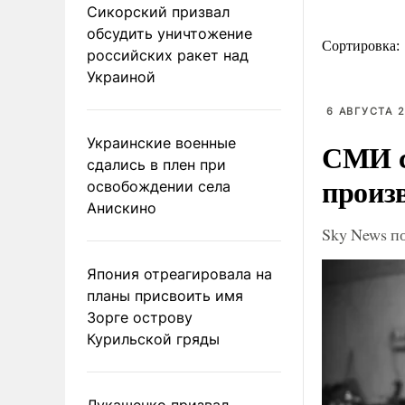
Сикорский призвал
обсудить уничтожение
Сортировка:
российских ракет над
Украиной
6 АВГУСТА 2
Украинские военные
СМИ с
сдались в плен при
произ
освобождении села
Анискино
Sky News п
Япония отреагировала на
планы присвоить имя
Зорге острову
Курильской гряды
Лукашенко призвал