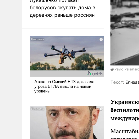
белорусов скупать дома в
деревнях раньше россиян
@ Pavlo Palamar
Tекст:
Елиза
Украински
беспилотн
междунаро
Масштабна