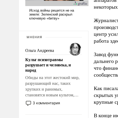
аппаратов
некоторых
Журналист
производст
центр уси
МНЕНИЯ
работа зде
Ольга Андреева
Завод фун
Культ психотравмы
дальнего 
разрушает и человека, и
что финан
народ
сообществ
Обиды на этот жестокий мир,
разрушающий нас, таких
Как писал
хрупких и ранимых,
скрытых у
становятся новым культом,
постепенно вытесняя и
крупные с
3 комментария
отменяя традиционное
требование к человеку – быть
В конце и