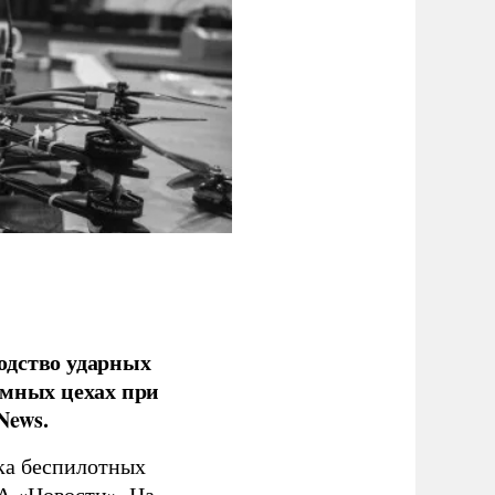
одство ударных
емных цехах при
News.
ка беспилотных