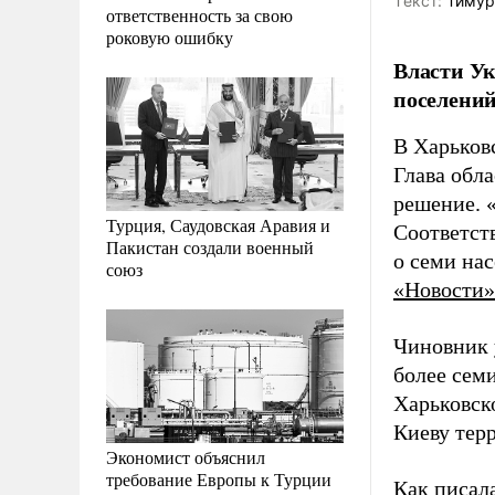
Tекст:
Тимур
ответственность за свою
роковую ошибку
Власти Ук
поселений
В Харьков
Глава обл
решение. 
Турция, Саудовская Аравия и
Соответст
Пакистан создали военный
о семи нас
союз
«Новости»
Чиновник 
более сем
Харьковск
Киеву терр
Экономист объяснил
требование Европы к Турции
Как писал