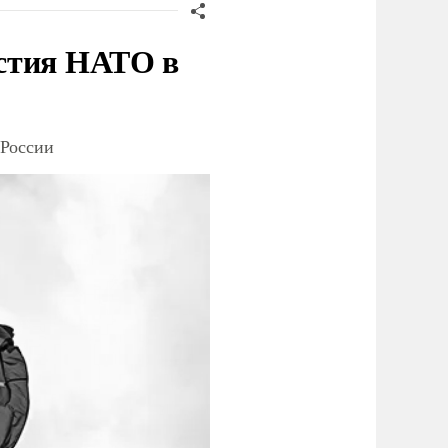
стия НАТО в
 России