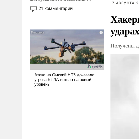
7 АВГУСТА 2
Мир, где политические
21 комментарий
прожекты будут безусловно
Хакер
оплачиваться за счет
ударах
российских
налогоплательщиков и где
Еревану за свои поступки не
Получены д
нужно отвечать.