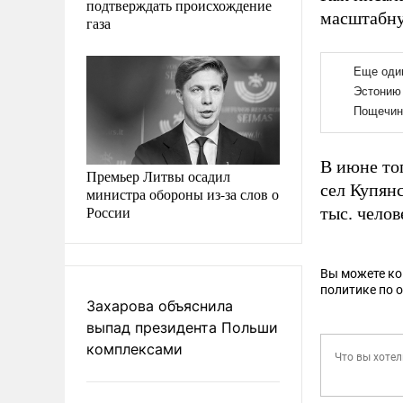
подтверждать происхождение
масштабну
газа
В июне то
Премьер Литвы осадил
сел Купян
министра обороны из-за слов о
России
тыс. челов
Вы можете к
политике по 
Захарова объяснила
выпад президента Польши
комплексами