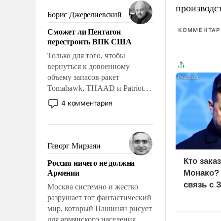
мужественным и твердым под
производс
ударами судьбы, брать на себя
Борис Джерелиевский
ответственность, помогать
Сможет ли Пентагон
КОММЕНТАРИ
слабым, идти вперед и
перестроить ВПК США
адаптироваться.
Только для того, чтобы
вернуться к довоенному
объему запасов ракет
Tomahawk, THAAD и Patriot
США потребуется более трех
4 комментария
лет. Даже небольшая война с
Ираном опустошила
американские арсеналы.
Сложившаяся ситуация
Геворг Мирзаян
означает многолетний период
Кто зака
Россия ничего не должна
уязвимости США, например,
Армении
Монако?
перед Китаем.
связь с 
Москва системно и жестко
разрушает тот фантастический
мир, который Пашинян рисует
для армянского населения.