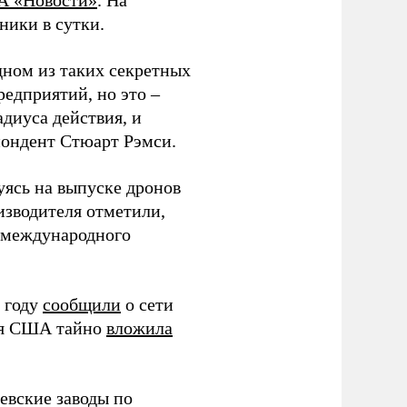
А «Новости»
. На
ники в сутки.
дном из таких секретных
редприятий, но это –
диуса действия, и
спондент Стюарт Рэмси.
уясь на выпуске дронов
изводителя отметили,
в международного
 году
сообщили
о сети
ия США тайно
вложила
евские заводы по