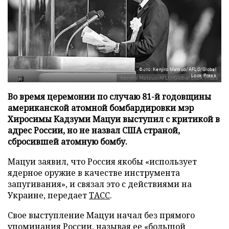
Фото: Kenjiro Matsuo/AFLO/Global
Look Press
Во время церемонии по случаю 81-й годовщины
американской атомной бомбардировки мэр
Хиросимы Кадзуми Мацуи выступил с критикой в
адрес России, но не назвал США страной,
сбросившей атомную бомбу.
Мацуи заявил, что Россия якобы «использует
ядерное оружие в качестве инструмента
запугивания», и связал это с действиями на
Украине, передает
ТАСС
.
Свое выступление Мацуи начал без прямого
упоминания России, называя ее «большой