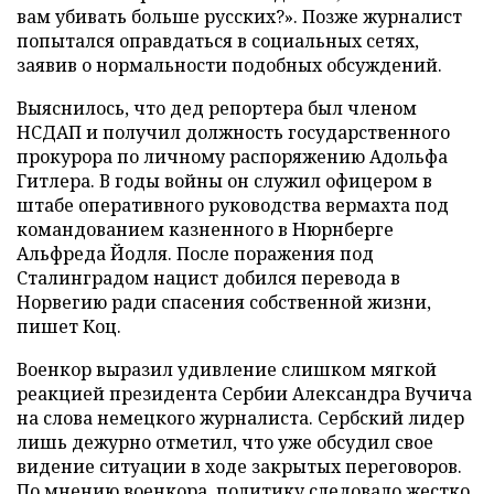
вам убивать больше русских?». Позже журналист
попытался оправдаться в социальных сетях,
заявив о нормальности подобных обсуждений.
Выяснилось, что дед репортера был членом
НСДАП и получил должность государственного
прокурора по личному распоряжению Адольфа
Гитлера. В годы войны он служил офицером в
штабе оперативного руководства вермахта под
командованием казненного в Нюрнберге
Альфреда Йодля. После поражения под
Сталинградом нацист добился перевода в
Норвегию ради спасения собственной жизни,
пишет Коц.
Военкор выразил удивление слишком мягкой
реакцией президента Сербии Александра Вучича
на слова немецкого журналиста. Сербский лидер
лишь дежурно отметил, что уже обсудил свое
видение ситуации в ходе закрытых переговоров.
По мнению военкора, политику следовало жестко