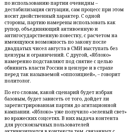
по использованию партии очевидны –
дестабилизация ситуации, сам процесс при этом
носит двойственный характер. С одной
стороны, партию намерены использовать как
рупор, объединяющий антивоенную и
антигосударственную повестку, с расчетом на
имеющуюся возможность по закону после
двадцатых чисел августа в СМИ выступать без
цензуры и ограничений. С другой, «Яблоко»
намеренно подставляют под снятие с целью
обвинить власти России в цензуре и в страхе
перед так называемой «оппозицией», – говорит
политолог.
По его словам, какой сценарий будет избран
базовым, будет зависеть от того, дойдет ли
зарегистрированная партия до агитационной
кампании. «Яблоко» уже получило «зеленый свет»
во вражеских соцсетях. В них выдача контента
для русскоязычных пользователей
активизируется в контексте тем, связанных с