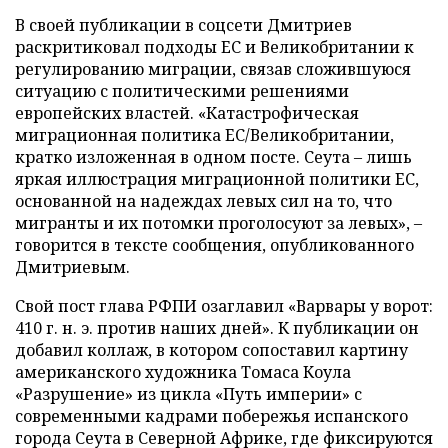
В своей публикации в соцсети Дмитриев
раскритиковал подходы ЕС и Великобритании к
регулированию миграции, связав сложившуюся
ситуацию с политическими решениями
европейских властей. «Катастрофическая
миграционная политика ЕС/Великобритании,
кратко изложенная в одном посте. Сеута – лишь
яркая иллюстрация миграционной политики ЕС,
основанной на надеждах левых сил на то, что
мигранты и их потомки проголосуют за левых», –
говорится в тексте сообщения, опубликованного
Дмитриевым.
Свой пост глава РФПИ озаглавил «Варвары у ворот:
410 г. н. э. против наших дней». К публикации он
добавил коллаж, в котором сопоставил картину
американского художника Томаса Коула
«Разрушение» из цикла «Путь империи» с
современными кадрами побережья испанского
города Сеута в Северной Африке, где фиксируются